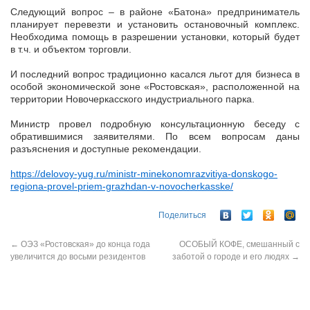
Следующий вопрос – в районе «Батона» предприниматель
планирует перевезти и установить остановочный комплекс.
Необходима помощь в разрешении установки, который будет
в т.ч. и объектом торговли.
И последний вопрос традиционно касался льгот для бизнеса в
особой экономической зоне «Ростовская», расположенной на
территории Новочеркасского индустриального парка.
Министр провел подробную консультационную беседу с
обратившимися заявителями. По всем вопросам даны
разъяснения и доступные рекомендации.
https://delovoy-yug.ru/ministr-minekonomrazvitiya-donskogo-
regiona-provel-priem-grazhdan-v-novocherkasske/
Поделиться
←
ОЭЗ «Ростовская» до конца года
ОСОБЫЙ КОФЕ, смешанный с
увеличится до восьми резидентов
заботой о городе и его людях
→