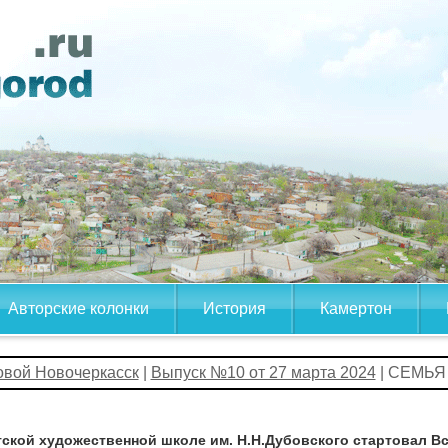
Авторские колонки
История
Камертон
овой Новочеркасск
|
Выпуск №10 от 27 марта 2024
| СЕМЬЯ
тской художественной школе им. Н.Н.Дубовского стартовал В