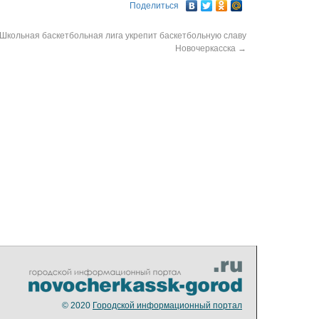
Поделиться
Школьная баскетбольная лига укрепит баскетбольную славу
Новочеркасска
→
© 2020
Городской информационный портал