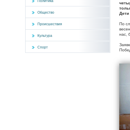
Политика
четы
толь
Общество
Дети
По сл
Происшествия
весен
нас, 
Культура
Заявк
Спорт
Побед