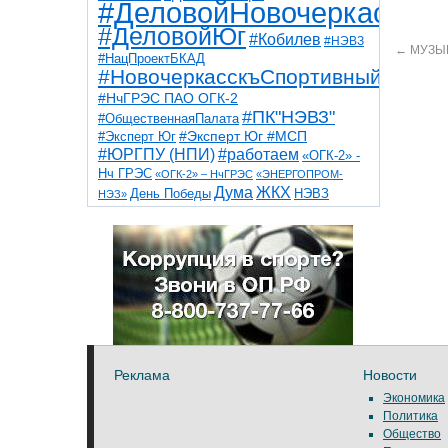
#ДеловойНовочеркасск
#ДеловойЮг
#Кобилев
#НЭВЗ
←
МУЗЫК
#НацПроектБКАД
#НовочеркасскъСпортивный
#НчГРЭС ПАО ОГК-2
#ПК"НЭВЗ"
#ОбщественнаяПалата
#Эксперт Юг
#Эксперт Юг #МСП
#ЮРГПУ (НПИ)
#работаем
«ОГК-2» -
Нч ГРЭС
«ОГК-2» – НчГРЭС
«ЭНЕРГОПРОМ-
Дума
ЖКХ
НЭВЗ
День Победы
НЭЗ»
ТНТ
НчГРЭС
Победа
Собор
ТПП
благоустройство
ветераны
выборы
дети
дороги
казаки
коррупция
космос
парк
общественная палата
пожар
роща
спорт
художники
театр
транспорт
Реклама
Новости
Экономика
Политика
Общество