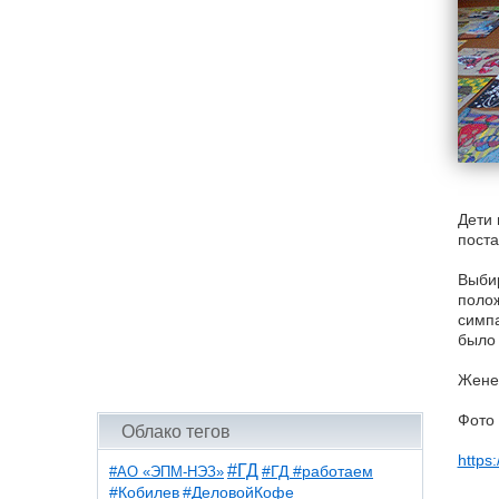
Дети 
поста
Выбир
полож
симпа
было 
Жене
Фото 
Облако тегов
https
#ГД
#АО «ЭПМ-НЭЗ»
#ГД #работаем
#ДеловойКофе
#Кобилев