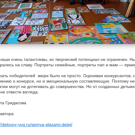
наши очень талантливы, их творческий потенциал не ограничен. Н
рались на славу. Портреты семейные, портреты пап и мам — ярки
ать победителей жюри было не просто. Оценивая конкурсантов, ст
ению о конкурсе, но и эмоциональную составляющую. Поэтому не 
тии могут не дотягивать до совершенства. Но от созданных детьми
не отвести взгляда.
та Гридасова
автора
://delovoy-yug.ru/semya-glazami-detej/