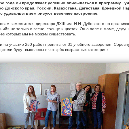
ре года он продолжает успешно вписываться в программу у
ко Донского края, России, Казахстана, Дагестана, Донецкой На
 с удовольствием рисуют весеннее настроение.
овам заместителя директора ДХШ им. Н.Н. Дубовского по организа
ний» не только о весне, солнце и цветах. Он о папе и маме, деду
без которых мы не можем существовать.
и на участие 250 работ приняты от 31 учебного заведения. Соревну
ители будут выявлены в четырёх возрастных категориях.