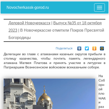
Novocherkassk-gorod.ru
Деловой Новочеркасск
|
Выпуск №35 от 18 октября
2023
| В Новочеркасске отметили Покров Пресвятой
Богородицы
Поделиться
Делегации во главе с атаманами казачьих округов прибыли в
столицу казачества, чтобы почтить память легендарного
атамана Матвея Платова и принять участие в литургии в
Патриаршем Вознесенском войсковом всеказачьем соборе.
На
Соб
орн
ой
пло
щад
и
раз