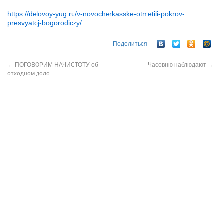
https://delovoy-yug.ru/v-novocherkasske-otmetili-pokrov-
presvyatoj-bogorodiczy/
Поделиться
←
ПОГОВОРИМ НАЧИСТОТУ об
Часовню наблюдают
→
отходном деле