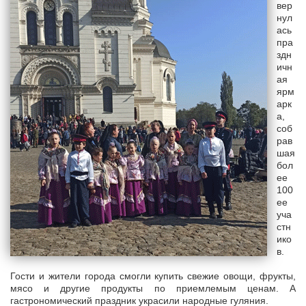
вер
нул
ась
пра
здн
ичн
ая
ярм
арк
а,
соб
рав
шая
бол
ее
100
ее
уча
стн
ико
в.
Гости и жители города смогли купить свежие овощи, фрукты,
мясо и другие продукты по приемлемым ценам. А
гастрономический праздник украсили народные гуляния.