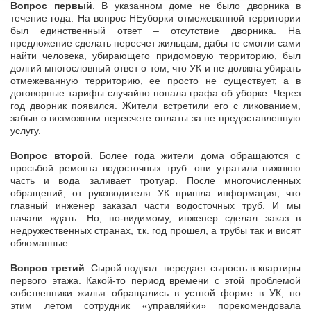
Вопрос первый
. В указанном доме не было дворника в
течение года. На вопрос НЕуборки отмежеванной территории
был единственный ответ – отсутствие дворника. На
предложение сделать пересчет жильцам, дабы те смогли сами
найти человека, убирающего придомовую территорию, был
долгий многословный ответ о том, что УК и не должна убирать
отмежеванную территорию, ее просто не существует, а в
договорные тарифы случайно попала графа об уборке. Через
год дворник появился. Жители встретили его с ликованием,
забыв о возможном пересчете оплаты за не предоставленную
услугу.
Вопрос второй
. Более года жители дома обращаются с
просьбой ремонта водосточных труб: они утратили нижнюю
часть и вода заливает тротуар. После многочисленных
обращений, от руководителя УК пришла информация, что
главный инженер заказал части водосточных труб. И мы
начали ждать. Но, по-видимому, инженер сделал заказ в
недружественных странах, т.к. год прошел, а трубы так и висят
обломанные.
Вопрос третий
. Сырой подвал передает сырость в квартиры
первого этажа. Какой-то период времени с этой проблемой
собственники жилья обращались в устной форме в УК, но
этим летом сотрудник «управляйки» порекомендовала