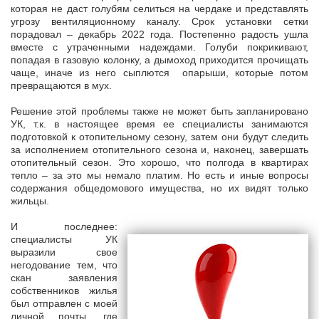
которая не даст голубям селиться на чердаке и представлять
угрозу вентиляционному каналу. Срок установки сетки
порадовал – декабрь 2022 года. Постепенно радость ушла
вместе с утраченными надеждами. Голуби покрикивают,
попадая в газовую колонку, а дымоход приходится прочищать
чаще, иначе из него сыплются опарыши, которые потом
превращаются в мух.
Решение этой проблемы также не может быть запланировано
УК, т.к. в настоящее время ее специалисты занимаются
подготовкой к отопительному сезону, затем они будут следить
за исполнением отопительного сезона и, наконец, завершать
отопительный сезон. Это хорошо, что полгода в квартирах
тепло – за это мы немало платим. Но есть и иные вопросы
содержания общедомового имущества, но их видят только
жильцы.
И последнее:
специалисты УК
выразили свое
негодование тем, что
скан заявления
собственников жилья
был отправлен с моей
личной почты, где