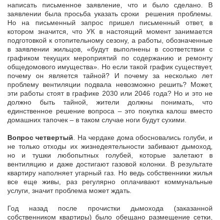
написать письменное заявление, что и было сделано. В
заявлении была просьба указать сроки решения проблемы.
Но на письменный запрос пришел письменный ответ, в
котором значится, что УК в настоящий момент занимается
подготовкой к отопительному сезону, а работы, обозначенные
в заявлении жильцов, «будут выполнены в соответствии с
графиком текущих мероприятий по содержанию и ремонту
общедомового имущества». Но если такой график существует,
почему он является тайной? И почему за несколько лет
проблему вентиляции подвала невозможно решить? Может,
эти работы стоят в графике 2030 или 2046 года? Но и это не
должно быть тайной, жители должны понимать, что
единственное решение вопроса – это покупка калош вместо
домашних тапочек – в таком случае ноги будут сухими.
Вопрос четвертый
. На чердаке дома обосновались голуби, и
не только отходы их жизнедеятельности забивают дымоход,
но и тушки любопытных голубей, которые залетают в
вентиляцию и даже достигают газовой колонки. В результате
квартиру наполняет угарный газ. Но ведь собственники жилья
все еще живы, раз регулярно оплачивают коммунальные
услуги, значит проблема может ждать.
Год назад после прочистки дымохода (заказанной
собственником квартиры) было обещано размещение сетки,