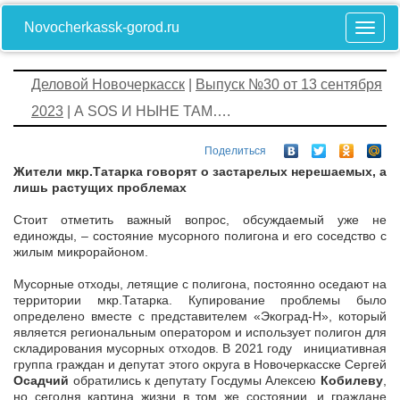
Novocherkassk-gorod.ru
Деловой Новочеркасск
|
Выпуск №30 от 13 сентября
2023
| А SOS И НЫНЕ ТАМ….
Поделиться
Жители мкр.Татарка говорят о застарелых нерешаемых, а
лишь растущих проблемах
Стоит отметить важный вопрос, обсуждаемый уже не
единожды, – состояние мусорного полигона и его соседство с
жилым микрорайоном.
Мусорные отходы, летящие с полигона, постоянно оседают на
территории мкр.Татарка. Купирование проблемы было
определено вместе с представителем «Экоград-Н», который
является региональным оператором и использует полигон для
складирования мусорных отходов. В 2021 году инициативная
группа граждан и депутат этого округа в Новочеркасске Сергей
Осадчий
обратились к депутату Госдумы Алексею
Кобилеву
,
но сегодня картина жизни в том же состоянии, и граждане