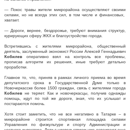
— Покос травы жители микрорайона осуществляют своими
силами, но не всегда этих сил, в том числе и финансовых,
хватает.
— Дороги, вернее, бездорожье, требуют внимания структур,
курирующих сферу ЖКХ и благоустройство города.
Встретившись с жителями микрорайона, общественный
деятель, заслуженный экономист России Алексей Геннадьевич
Кобилев
оперативно взял на контроль все проблемы,
прописав алгоритм их решения, иные требуют детально
проработки.
Главное то, что, приняв в рамках личного приема во время
депутатского срока в Государственной Думе только в
Новочеркасске более 1500 граждан, связь с жителями города
Кобилев
не теряет. Как и новочеркасцы, получив однажды
помощь, идут по той же дороге, зная, что их услышат и
постараются помочь.
Хотя стоит заметить, что не все негативно в Татарке – в
микрорайоне строится спортивная площадка силами
Управления по физкультуре и спорту Администрации и
частного инвестора. Дети с удовольствием уже осваивают еще