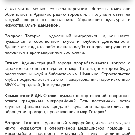
И жители не молчат, со всем перечнем болевых точек они
обратились в Администрацию города и… получили ответ на
каждый вопрос от начальника Управления культуры и
искусства Ольги
Данцевой
.
Вопрос:
Татарка – удаленный микрорайон, и, как никто,
нуждается в собственном клубе и клубной деятельности.
Здание же когда-то работающего клуба сегодня разрушено и
находится в архи-аварийном состоянии.
Ответ:
Администрацией города прорабатывается вопрос о
строительстве нового здания в мкр. Татарка, в котором будут
расположены клуб и библиотека им. Шукшина. Строительство
клуба предполагается за счет пожертвований, перечисленных
МБУК «Городской Дом культуры».
Комментарий ДН:
О каких суммах пожертвований говорится в
ответе гражданам микрорайона? Есть постоянный поток
крупных финансовых средств? Куда они направлялись до
обращения граждан, проживающих в мкр.Татарка?
Вопрос:
Татарка – удаленный микрорайон, и его жители, как
никто, нуждаются в оперативной медицинской помощи. В
микрорайоне построен модульный пункт медицинской