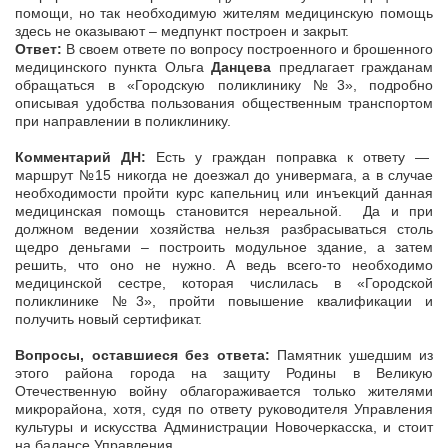
помощи, но так необходимую жителям медицинскую помощь
здесь не оказывают – медпункт построен и закрыт.
Ответ:
В своем ответе по вопросу построенного и брошенного
медицинского пункта Ольга
Данцева
предлагает гражданам
обращаться в «Городскую поликлинику №3», подробно
описывая удобства пользования общественным транспортом
при направлении в поликлинику.
Комментарий ДН:
Есть у граждан поправка к ответу —
маршрут №15 никогда не доезжал до универмага, а в случае
необходимости пройти курс капельниц или инъекций данная
медицинская помощь становится нереальной. Да и при
должном ведении хозяйства нельзя разбрасываться столь
щедро деньгами – построить модульное здание, а затем
решить, что оно не нужно. А ведь всего-то необходимо
медицинской сестре, которая числилась в «Городской
поликлинике №3», пройти повышение квалификации и
получить новый сертификат.
Вопросы, оставшиеся без ответа:
Памятник ушедшим из
этого района города на защиту Родины в Великую
Отечественную войну облагораживается только жителями
микрорайона, хотя, судя по ответу руководителя Управления
культуры и искусства Администрации Новочеркасска, и стоит
на балансе Управления.