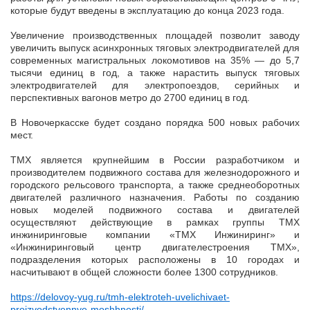
которые будут введены в эксплуатацию до конца 2023 года.
Увеличение производственных площадей позволит заводу
увеличить выпуск асинхронных тяговых электродвигателей для
современных магистральных локомотивов на 35% — до 5,7
тысячи единиц в год, а также нарастить выпуск тяговых
электродвигателей для электропоездов, серийных и
перспективных вагонов метро до 2700 единиц в год.
В Новочеркасске будет создано порядка 500 новых рабочих
мест.
ТМХ является крупнейшим в России разработчиком и
производителем подвижного состава для железнодорожного и
городского рельсового транспорта, а также среднеоборотных
двигателей различного назначения. Работы по созданию
новых моделей подвижного состава и двигателей
осуществляют действующие в рамках группы ТМХ
инжиниринговые компании «ТМХ Инжиниринг» и
«Инжиниринговый центр двигателестроения ТМХ»,
подразделения которых расположены в 10 городах и
насчитывают в общей сложности более 1300 сотрудников.
https://delovoy-yug.ru/tmh-elektroteh-uvelichivaet-
proizvodstvennye-moshhnosti/