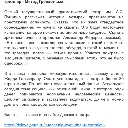
триллер
«Метод Грёнхольма»
Орский государственный драматический театр им. А.С.
Пушкина расскажет историю четырех претендентов на
престижную должность. Сказать, что их ждет стандартное
собеседование, — ничего не сказать. Это будет настоящее
испытание, которое покажет истинное лицо каждого… Скучать
зрителям точно не придется. Александр Фёдоров, режиссёр:
«Я пытаюсь здесь жонглировать жанрами, в какой-то момент
это выходит в какую-то степень абсурда, в какой-то момент —
это трагедия, потом — легкая ирония. Хочется поиграть с
эмоциями зрителя, с разными смыслами, чтобы это не было
однобоко…»
Эта пьеса принесла мировую известность своему автору
Жорди Гальсерану. Она с успехом идет в театрах более 30
стран мира. По ней снят художественный фильм. Актуальная
сегодня тема социальных отношений, мира, в котором ради
денег попираются нормальные человеческие ценности,
цепляет за живое и заставляет задуматься, до чего можно
дойти в попытках добиться своей цели.
Билеты — в кассе и на сайте Донского театра.
https://delovoy-yug.ru/v-techenie-pyati-dnej-u-teatralov-