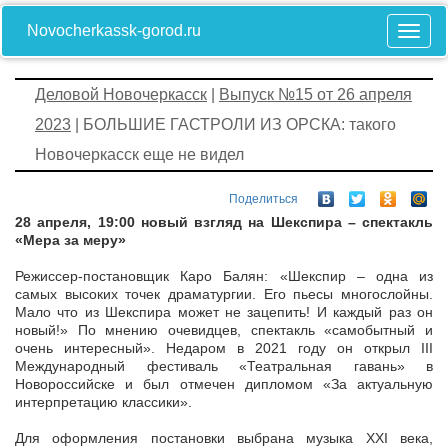
Novocherkassk-gorod.ru
Деловой Новочеркасск
|
Выпуск №15 от 26 апреля
2023
| БОЛЬШИЕ ГАСТРОЛИ ИЗ ОРСКА: такого
Новочеркасск еще не видел
Поделиться
28 апреля, 19:00 новый взгляд на Шекспира – спектакль
«Мера за меру»
Режиссер-постановщик Каро Балян: «Шекспир – одна из
самых высоких точек драматургии. Его пьесы многослойны.
Мало что из Шекспира может не зацепить! И каждый раз он
новый!» По мнению очевидцев, спектакль «самобытный и
очень интересный». Недаром в 2021 году он открыл III
Международный фестиваль «Театральная гавань» в
Новороссийске и был отмечен дипломом «За актуальную
интерпретацию классики».
Для оформления постановки выбрана музыка XXI века,