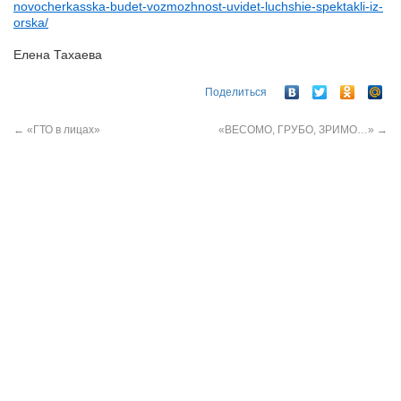
novocherkasska-budet-vozmozhnost-uvidet-luchshie-spektakli-iz-
orska/
Елена Тахаева
Поделиться
←
«ГТО в лицах»
«ВЕСОМО, ГРУБО, ЗРИМО…»
→