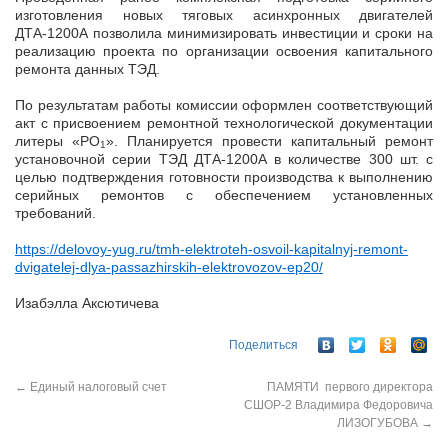
изготовления новых тяговых асинхронных двигателей
ДТА-1200А позволила минимизировать инвестиции и сроки на
реализацию проекта по организации освоения капитального
ремонта данных ТЭД.
По результатам работы комиссии оформлен соответствующий
акт с присвоением ремонтной технологической документации
литеры «РО
». Планируется провести капитальный ремонт
1
установочной серии ТЭД ДТА-1200А в количестве 300 шт. с
целью подтверждения готовности производства к выполнению
серийных ремонтов с обеспечением установленных
требований.
https://delovoy-yug.ru/tmh-elektroteh-osvoil-kapitalnyj-remont-
dvigatelej-dlya-passazhirskih-elektrovozov-ep20/
Изабэлла Аксютичева
Поделиться
←
Единый налоговый счет
ПАМЯТИ первого директора
СШОР-2 Владимира Федоровича
ЛИЗОГУБОВА
→