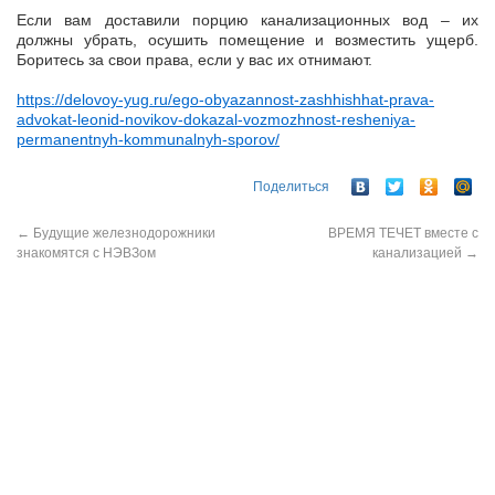
Если вам доставили порцию канализационных вод – их
должны убрать, осушить помещение и возместить ущерб.
Боритесь за свои права, если у вас их отнимают.
https://delovoy-yug.ru/ego-obyazannost-zashhishhat-prava-
advokat-leonid-novikov-dokazal-vozmozhnost-resheniya-
permanentnyh-kommunalnyh-sporov/
Поделиться
←
Будущие железнодорожники
ВРЕМЯ ТЕЧЕТ вместе с
знакомятся с НЭВЗом
канализацией
→