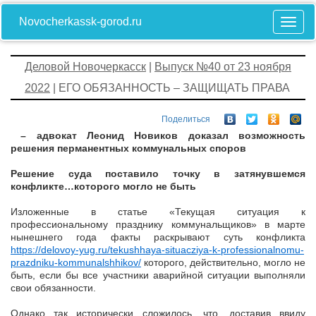
Novocherkassk-gorod.ru
Деловой Новочеркасск
|
Выпуск №40 от 23 ноября
2022
| ЕГО ОБЯЗАННОСТЬ – ЗАЩИЩАТЬ ПРАВА
Поделиться
– адвокат Леонид Новиков доказал возможность
решения перманентных коммунальных споров
Решение суда поставило точку в затянувшемся
конфликте…которого могло не быть
Изложенные в статье «Текущая ситуация к
профессиональному празднику коммунальщиков» в марте
нынешнего года факты раскрывают суть конфликта
https://delovoy-yug.ru/tekushhaya-situacziya-k-professionalnomu-
prazdniku-kommunalshhikov/
которого, действительно, могло не
быть, если бы все участники аварийной ситуации выполняли
свои обязанности.
Однако так исторически сложилось, что, доставив ввиду