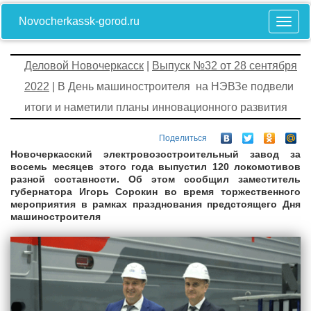
Novocherkassk-gorod.ru
Деловой Новочеркасск
|
Выпуск №32 от 28 сентября
2022
| В День машиностроителя на НЭВЗе подвели
итоги и наметили планы инновационного развития
Поделиться
Новочеркасский электровозостроительный завод за
восемь месяцев этого года выпустил 120 локомотивов
разной составности. Об этом сообщил заместитель
губернатора Игорь Сорокин во время торжественного
мероприятия в рамках празднования предстоящего Дня
машиностроителя