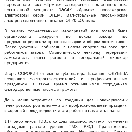
переменного тока «Ермак», электровозы постоянного тока
повышенной мощности ЗЭС4К «Дончак», пассажирские
электровозы серии ЭП1М, магистральные пассажирские
электровозы двойного питания ЭП20 «Олимп».
В рамках торжественных мероприятий для гостей была
организована экскурсия по цехам завода, где
продемонстрировали процессы сварки и сборки локомотивов.
После участники побывали в новом спортивном зале для
работников завода. Символическую ленточку перерезали
заместитель главы региона и генеральный директор
предприятия.
Игорь СОРОКИН от имени губернатора Василия ГОЛУБЕВА
поздравил электровозостроителей с профессиональным
праздником, а также вручил отличившимся сотрудникам
благодарственные письма и грамоты.
День машиностроителя по традиции для новочеркасских
электровозостроителей — это и профессиональный праздник,
и хороший повод подвести итоги работы и наметить планы.
147 работников НЭВЗа ко Дню машиностроителя отмечены
наградами разного уровня: ТМХ, РЖД, Правительства
области, Администрации города Новочеркасска, Совета