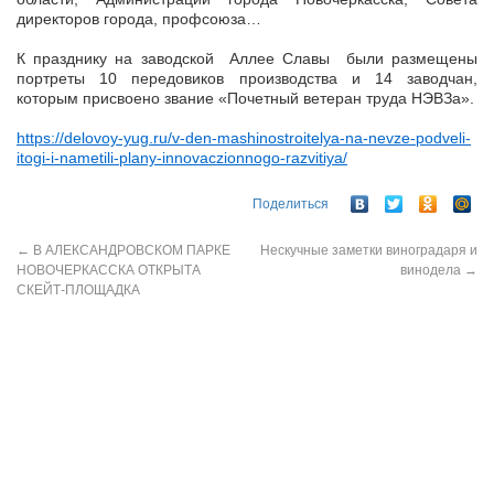
директоров города, профсоюза…
К празднику на заводской Аллее Славы были размещены
портреты 10 передовиков производства и 14 заводчан,
которым присвоено звание «Почетный ветеран труда НЭВЗа».
https://delovoy-yug.ru/v-den-mashinostroitelya-na-nevze-podveli-
itogi-i-nametili-plany-innovaczionnogo-razvitiya/
Поделиться
←
В АЛЕКСАНДРОВСКОМ ПАРКЕ
Нескучные заметки виноградаря и
НОВОЧЕРКАССКА ОТКРЫТА
винодела
→
СКЕЙТ-ПЛОЩАДКА