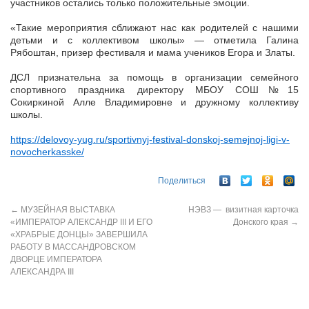
участников остались только положительные эмоции.
«Такие мероприятия сближают нас как родителей с нашими
детьми и с коллективом школы» — отметила Галина
Рябоштан, призер фестиваля и мама учеников Егора и Златы.
ДСЛ признательна за помощь в организации семейного
спортивного праздника директору МБОУ СОШ№15
Сокиркиной Алле Владимировне и дружному коллективу
школы.
https://delovoy-yug.ru/sportivnyj-festival-donskoj-semejnoj-ligi-v-
novocherkasske/
Поделиться
←
МУЗЕЙНАЯ ВЫСТАВКА
НЭВЗ — визитная карточка
«ИМПЕРАТОР АЛЕКСАНДР III И ЕГО
Донского края
→
«ХРАБРЫЕ ДОНЦЫ» ЗАВЕРШИЛА
РАБОТУ В МАССАНДРОВСКОМ
ДВОРЦЕ ИМПЕРАТОРА
АЛЕКСАНДРА III