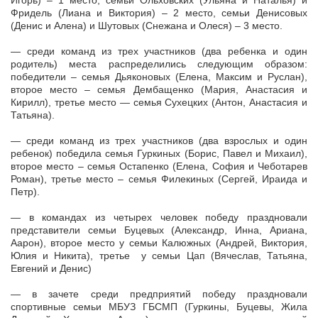
Игорь) – 1 место, семьи Ольховских (Ульяна и Наталья) и
Фридель (Лиана и Виктория) – 2 место, семьи Денисовых
(Денис и Алена) и Шутовых (Снежана и Олеся) – 3 место.
— среди команд из трех участников (два ребенка и один
родитель) места распределились следующим образом:
победители – семья Дьяконовых (Елена, Максим и Руслан),
второе место – семья Дембащенко (Мария, Анастасия и
Кирилл), третье место — семья Сухецких (Антон, Анастасия и
Татьяна).
— среди команд из трех участников (два взрослых и один
ребенок) победила семья Гуркиных (Борис, Павел и Михаил),
второе место – семья Остапенко (Елена, София и Чеботарев
Роман), третье место – семья Филекиных (Сергей, Ираида и
Петр).
— в командах из четырех человек победу праздновали
представители семьи Буцевых (Александр, Инна, Ариана,
Аарон), второе место у семьи Калюжных (Андрей, Виктория,
Юлия и Никита), третье у семьи Цап (Вячеслав, Татьяна,
Евгений и Денис)
— в зачете среди предприятий победу праздновали
спортивные семьи МБУЗ ГБСМП (Гуркины, Буцевы, Жила