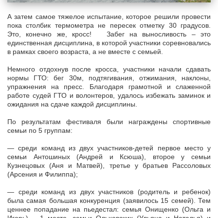
А затем самое тяжелое испытание, которое решили провести
пока столбик термометра не пересек отметку 30 градусов.
Это, конечно же, кросс! Забег на выносливость – это
единственная дисциплина, в которой участники соревновались
в рамках своего возраста, а не вместе с семьей.
Немного отдохнув после кросса, участники начали сдавать
нормы ГТО: бег 30м, подтягивания, отжимания, наклоны,
упражнения на пресс. Благодаря грамотной и слаженной
работе судей ГТО и волонтеров, удалось избежать заминок и
ожидания на сдаче каждой дисциплины.
По результатам фестиваля были награждены спортивные
семьи по 5 группам:
— среди команд из двух участников-детей первое место у
семьи Антошиных (Андрей и Ксюша), второе у семьи
Кузнецовых (Аня и Матвей), третье у братьев Рассоловых
(Арсения и Филиппа);
— среди команд из двух участников (родитель и ребенок)
была самая большая конкуренция (заявилось 15 семей). Тем
ценнее попадание на пьедестал: семья Онищенко (Ольга и