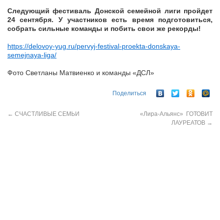
Следующий фестиваль Донской семейной лиги пройдет
24 сентября. У участников есть время подготовиться,
собрать сильные команды и побить свои же рекорды!
https://delovoy-yug.ru/pervyj-festival-proekta-donskaya-
semejnaya-liga/
Фото Светланы Матвиенко и команды «ДСЛ»
Поделиться
←
СЧАСТЛИВЫЕ СЕМЬИ
«Лира-Альянс» ГОТОВИТ
ЛАУРЕАТОВ
→