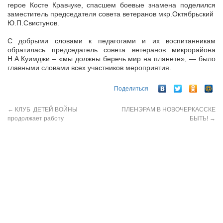
герое Косте Кравчуке, спасшем боевые знамена поделился
заместитель председателя совета ветеранов мкр.Октябрьский
Ю.П.Свистунов.
С добрыми словами к педагогами и их воспитанникам
обратилась председатель совета ветеранов микрорайона
Н.А.Куимджи – «мы должны беречь мир на планете», — было
главными словами всех участников мероприятия.
Поделиться
←
КЛУБ ДЕТЕЙ ВОЙНЫ
ПЛЕНЭРАМ В НОВОЧЕРКАССКЕ
продолжает работу
БЫТЬ!
→