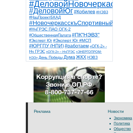
#ДеловойНовочеркасск
#ДеловойЮг
#Кобилев
#НЭВЗ
#НацПроектБКАД
#НовочеркасскъСпортивный
#НчГРЭС ПАО ОГК-2
#ПК"НЭВЗ"
#ОбщественнаяПалата
#Эксперт Юг
#Эксперт Юг #МСП
#ЮРГПУ (НПИ)
#работаем
«ОГК-2» -
Нч ГРЭС
«ОГК-2» – НчГРЭС
«ЭНЕРГОПРОМ-
Дума
ЖКХ
НЭВЗ
День Победы
НЭЗ»
ТНТ
НчГРЭС
Победа
Собор
ТПП
благоустройство
ветераны
выборы
дети
дороги
казаки
коррупция
космос
парк
общественная палата
пожар
роща
спорт
художники
театр
транспорт
Реклама
Новости
Экономика
Политика
Общество