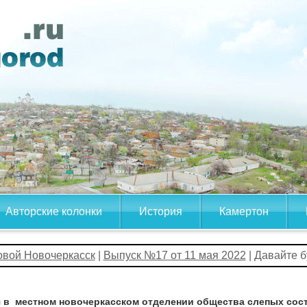
Авторские колонки
История
Камертон
овой Новочеркасск
|
Выпуск №17 от 11 мая 2022
| Давайте 
я в местном новочеркасском отделении общества слепых сос