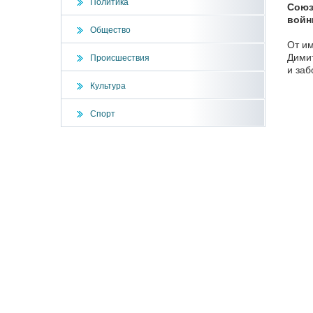
Политика
Союз
войн
Общество
От и
Димит
Происшествия
и заб
Культура
Спорт