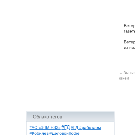
Ветер
газет
Ветер
из ни
←
Выпьем
огнем
Облако тегов
#ГД
#АО «ЭПМ-НЭЗ»
#ГД #работаем
#ДеловойКофе
#Кобилев