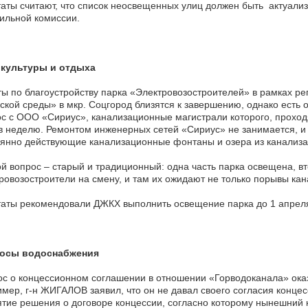
аты считают, что список неосвещенных улиц должен быть актуали
ильной комиссии.
 культуры и отдыха
ы по благоустройству парка «Электровозостроителей» в рамках 
ской среды» в мкр. Соцгород близятся к завершению, однако есть 
с с ООО «Сириус», канализационные магистрали которого, проходя
в неделю. Ремонтом инженерных сетей «Сириус» не занимается, и
янно действующие канализационные фонтаны и озера из канализа
й вопрос – старый и традиционный: одна часть парка освещена, вт
ровозостроители на смену, и там их ожидают не только порывы кан
аты рекомендовали ДЖКХ выполнить освещение парка до 1 апрел
осы водоснабжения
с о концессионном соглашении в отношении «Горводоканала» оказ
мер, г-н ЖИГАЛОВ заявил, что он не давал своего согласия концесс
тие решения о договоре концессии, согласно которому нынешний