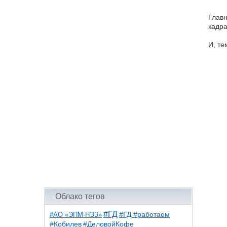
Главн
кадра
И, те
Облако тегов
#ГД
#АО «ЭПМ-НЭЗ»
#ГД #работаем
#ДеловойКофе
#Кобилев