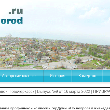
Авторские колонки
История
Камертон
овой Новочеркасск
|
Выпуск №9 от 16 марта 2022
| ПРИЗР
дание профильной комиссии горДумы «По вопросам жизнедея