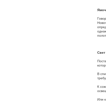
Ямоч
Говор
Новоч
опред
однак
полот
Свет
Пост
котор
В спи
требу
К сож
освещ
Или к