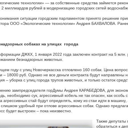
огические технологии» — за собственные средства займется рекон
 2 миллиардов рублей в модернизацию городских сетей водоснабж
онимания ситуации городским парламентом принято решение приг
ктора ООО «Экологические технологии» Андрея БАХВАЛОВА. Ранее
знадзорных собаках на улицах города
формации ДЖКХ, 1 января 2022 года заключен контракт на 5 млн.
ржанием безнадзорных животных.
ущем году с улиц Новочеркасска отловлено 160 собак. Цена вопро
и – 18000 руб. Однако не все деньги контракта будут направлены 
ия – уборка с улиц города трупов животных, и только остаток средс
нению зампредседателя горДумы Андрея КАРАБЕДОВА, для экономи
дь, необходимо сук, агрессивный кобель не так опасен, как особь 
а агрессивных стай будут определять, кому из стаи идти в машину,
 слишком удобный при отлове агрессивных собак. Однако предлага
сс будет выстроен – пока неизвестно.
Также депутаты
обратиться к де