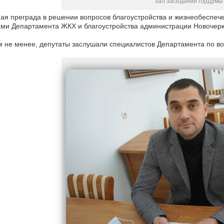
зал заседаний горДумы
ая преграда в решении вопросов благоустройства и жизнеобеспеч
ми Департамента ЖКХ и благоустройства администрации Новочерк
м не менее, депутаты заслушали специалистов Департамента по в