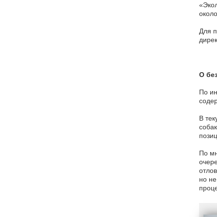
«Экол
около
Для п
дире
О бе
По ин
соде
В тек
собак
позиц
По м
очере
отлов
но не
проце