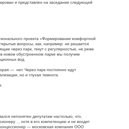
зирован и представлен на заседание следующей
регионального проекта «Формирование комфортной
открытые вопросы, как, например: не решается
щие через парк, текут с регулярностью, не реже
 в новом обустроенном парке мы получим
ционных вод.
орая — нет. Через парк постоянно идут
ализации, но и глухая темнота.
я.
ался непонятен депутатам настолько, что,
ионеру .., хотя в его компетенцию и не входит
 концессионер — московская компания ООО