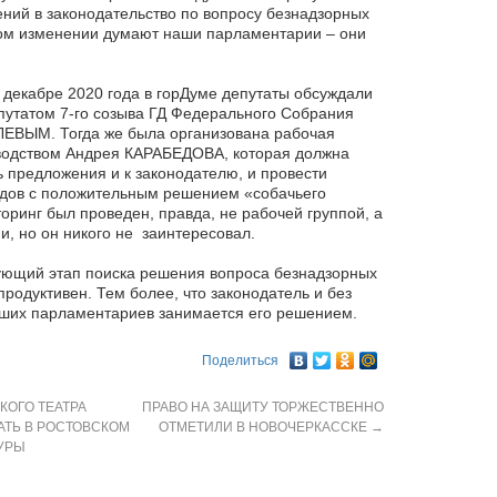
ний в законодательство по вопросу безнадзорных
ком изменении думают наши парламентарии – они
 декабре 2020 года в горДуме депутаты обсуждали
епутатом 7-го созыва ГД Федерального Собрания
ЕВЫМ. Тогда же была организована рабочая
оводством Андрея КАРАБЕДОВА, которая должна
 предложения и к законодателю, и провести
одов с положительным решением «собачьего
оринг был проведен, правда, не рабочей группой, а
, но он никого не заинтересовал.
ующий этап поиска решения вопроса безнадзорных
продуктивен. Тем более, что законодатель и без
ших парламентариев занимается его решением.
Поделиться
КОГО ТЕАТРА
ПРАВО НА ЗАЩИТУ ТОРЖЕСТВЕННО
АТЬ В РОСТОВСКОМ
ОТМЕТИЛИ В НОВОЧЕРКАССКЕ
→
УРЫ