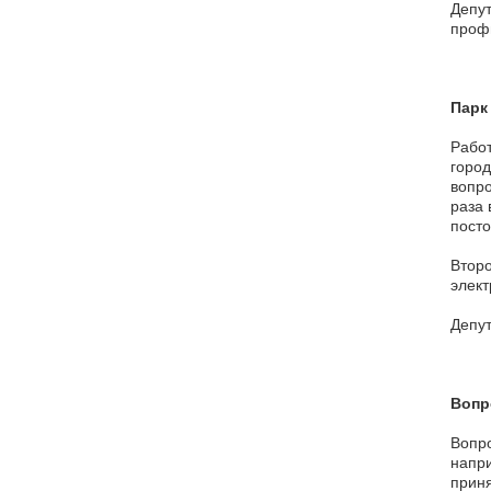
Депут
проф
Парк
Работ
город
вопро
раза 
посто
Второ
элект
Депут
Вопр
Вопро
напри
приня