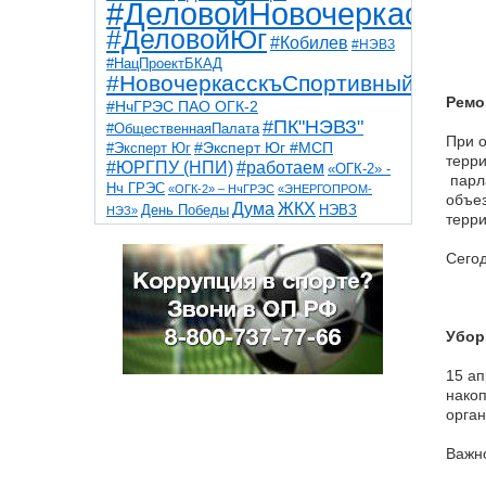
#ДеловойНовочеркасск
#ДеловойЮг
#Кобилев
#НЭВЗ
#НацПроектБКАД
#НовочеркасскъСпортивный
Ремо
#НчГРЭС ПАО ОГК-2
#ПК"НЭВЗ"
#ОбщественнаяПалата
При о
#Эксперт Юг
#Эксперт Юг #МСП
терри
#ЮРГПУ (НПИ)
#работаем
«ОГК-2» -
парла
Нч ГРЭС
«ОГК-2» – НчГРЭС
«ЭНЕРГОПРОМ-
объез
Дума
ЖКХ
НЭВЗ
День Победы
НЭЗ»
терри
ТНТ
НчГРЭС
Победа
Собор
ТПП
благоустройство
ветераны
выборы
Сегод
дети
дороги
казаки
коррупция
космос
парк
общественная палата
пожар
роща
спорт
художники
театр
транспорт
Убор
15 ап
накоп
орган
Важно