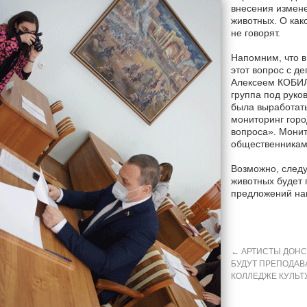
внесения измене
животных. О ка
не говорят.
Напомним, что в
этот вопрос с д
Алексеем КОБИЛ
группа под рук
была выработать
мониторинг гор
вопроса». Монит
общественниками
Возможно, след
животных будет 
предложений на
←
АРТИСТЫ ДОНС
БУДУТ ПРЕПОДАВ
КОЛЛЕДЖЕ КУЛЬТ