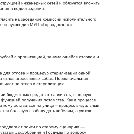
струкцией инженерных сетей и обязуется вложить
ения и водоотведения.
ласить на заседание комиссии исполнительного
 он руководил МУП «Горводоканал».
 рублей с организацией, занимающейся отловом и
са для отлова и процедур стерилизации одной
на отлов агрессивных собак. Первоначальная
тв идет на отлов и стерилизацию.
и бюджетных средств отлавливать, в первую
с функцией получения потомства. Как в процессе
 а кому оставаться на улице – процесс визуальный,
ется большую свободу дать кобелям, а уж как
 предлагают пойти по старому сценарию —
путатам ЗакСобрания и Госдумы по вопросу