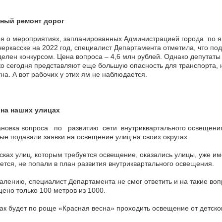
ный ремонт дорог
я о мероприятиях, запланированных Администрацией города по я
еркасске на 2022 год, специалист Департамента отметила, что п
елен конкурсом. Цена вопроса – 4,6 млн рублей. Однако депутаты
о сегодня представляют еще большую опасность для транспорта, н
на. А вот рабочих у этих ям не наблюдается.
 на наших улицах
ановка вопроса по развитию сети внутриквартального освещени
ые подавали заявки на освещение улиц на своих округах.
сках улиц, которым требуется освещение, оказались улицы, уже 
ется, не попали в план развития внутриквартального освещения.
алению, специалист Департамента не смог ответить и на такие воп
ено только 100 метров из 1000.
ак будет по роще «Красная весна» проходить освещение от детско