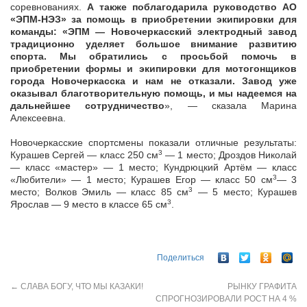
соревнованиях.
А также поблагодарила руководство АО
«ЭПМ-НЭЗ» за помощь в приобретении экипировки для
команды: «ЭПМ — Новочеркасский электродный завод
традиционно уделяет большое внимание развитию
спорта. Мы обратились с просьбой помочь в
приобретении формы и экипировки для мотогонщиков
города Новочеркасска и нам не отказали. Завод уже
оказывал благотворительную помощь, и мы надеемся на
дальнейшее сотрудничество
», — сказала Марина
Алексеевна.
Новочеркасские спортсмены показали отличные результаты:
3
Курашев Сергей — класс 250 см
— 1 место; Дроздов Николай
— класс «мастер» — 1 место; Кундрюцкий Артём — класс
3
«Любители» — 1 место; Курашев Егор — класс 50 см
— 3
3
место; Волков Эмиль — класс 85 см
— 5 место; Курашев
3
Ярослав — 9 место в классе 65 см
.
Поделиться
←
СЛАВА БОГУ, ЧТО МЫ КАЗАКИ!
РЫНКУ ГРАФИТА
СПРОГНОЗИРОВАЛИ РОСТ НА 4 %