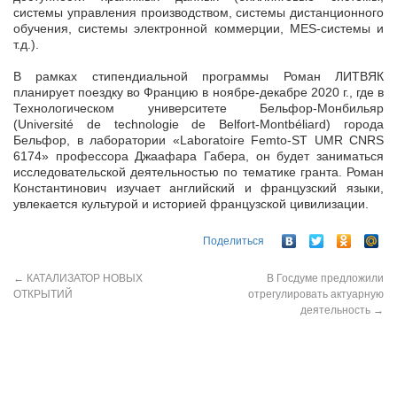
системы управления производством, системы дистанционного
обучения, системы электронной коммерции, MES-системы и
т.д.).
В рамках стипендиальной программы Роман ЛИТВЯК
планирует поездку во Францию в ноябре-декабре 2020 г., где в
Технологическом университете Бельфор-Монбильяр
(Université de technologie de Belfort-Montbéliard) города
Бельфор, в лаборатории «Laboratoire Femto-ST UMR CNRS
6174» профессора Джаафара Габера, он будет заниматься
исследовательской деятельностью по тематике гранта. Роман
Константинович изучает английский и французский языки,
увлекается культурой и историей французской цивилизации.
Поделиться
←
КАТАЛИЗАТОР НОВЫХ
В Госдуме предложили
ОТКРЫТИЙ
отрегулировать актуарную
деятельность
→