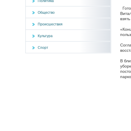
Политика
Гото
Общество
Витал
взять
Происшествия
«Конц
польз
Культура
Согла
Спорт
восст
В бли
уборк
посто
парко