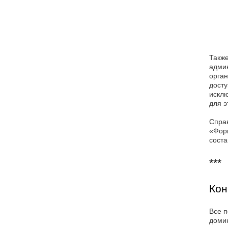
Также
админ
орган
досту
исклю
для э
Справ
«Форм
соста
***
Кон
Все п
домик