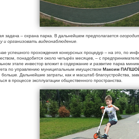
я задача – охрана парка. В дальнейшем предполагается
огороди
пу и организовать видеонаблюдение.
чае успешного прохождения конкурсных процедур – на это, по и
ством, понадобится около четырёх месяцев, – с предпринимател
ьном этапе инвестор вложит в содержание и развитие парка мини
тета по управлению муниципальным имуществом
Максим ПАПШО
 больше. Дальнейшие затраты, как и масштаб благоустройства, зави
ься в процессе эксплуатации общественного пространства.