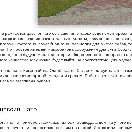
 в рамках концессионного соглашения в парке будет смонтирован
истративное здание и капитальные туалеты, размещены фонтаны, 
изованы фотозона, свадебная зона, площадки для выгула собак, т
па. По просьбе жителей микрорайона сооружения для скейтбордист
чено, что в будущем на территории общественного пространства п
того концессионеру нужно будет выйти на соответствующую окупае
очно: парк микрорайона Октябрьского был реконструирован в рам
ирование комфортной городской среды». Работы велись в течение
вила 94 миллиона рублей.
цессия – это…
онятно на примере сказки: жил да был медведь, а домика у него н
е на опушке, и попросился он к ним на постой. И ответили они ем