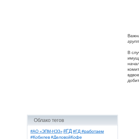
Важна
груп
В слу
имуще
начал
коми
вдвое
добит
Облако тегов
#ГД
#АО «ЭПМ-НЭЗ»
#ГД #работаем
#ДеловойКофе
#Кобилев