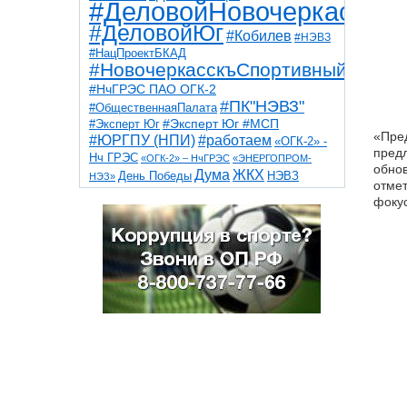
#ДеловойНовочеркасск
#ДеловойЮг
#Кобилев
#НЭВЗ
#НацПроектБКАД
#НовочеркасскъСпортивный
#НчГРЭС ПАО ОГК-2
#ПК"НЭВЗ"
#ОбщественнаяПалата
#Эксперт Юг
#Эксперт Юг #МСП
«Пред
#ЮРГПУ (НПИ)
#работаем
«ОГК-2» -
пред
Нч ГРЭС
«ОГК-2» – НчГРЭС
«ЭНЕРГОПРОМ-
обнов
Дума
ЖКХ
НЭВЗ
День Победы
НЭЗ»
отмет
ТНТ
НчГРЭС
Победа
Собор
ТПП
фокус
благоустройство
ветераны
выборы
дети
дороги
казаки
коррупция
космос
парк
общественная палата
пожар
роща
спорт
художники
театр
транспорт