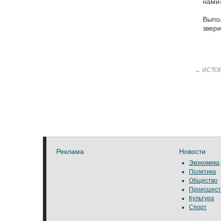
нами
Выпол
звер
←
ИСТОР
Реклама
Новости
Экономика
Политика
Общество
Происшест
Культура
Спорт