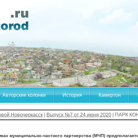
Авторские колонки
История
Камертон
овой Новочеркасск
|
Выпуск №7 от 24 июня 2020
| ПАРК К
мках муниципально-частного партнерства (МЧП) предполагает