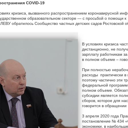
ространения COVID-19
овиях кризиса, вызванного распространением коронавирусной инф
ударственном образовательном секторе — с просьбой о помощи к
ЕВУ обратилось Сообщество частных детских садов Ростовской о
В условиях кризиса час
дистанционно, не получ
зарплату работникам з
в полном объеме – гово
При полностью нерабоч
расходы практически в
поэтому частично эти т
федеральной программы
полном объеме. Обязат
субсидии является полн
сборов, которое для на
говорится в обращении 
3 апреля 2020 года Пр
постановление № 434 «
экономики, в наибольше