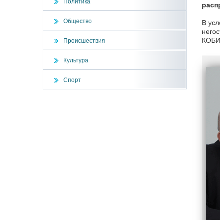
Политика
расп
Общество
В усл
негос
КОБИЛ
Происшествия
Культура
Спорт