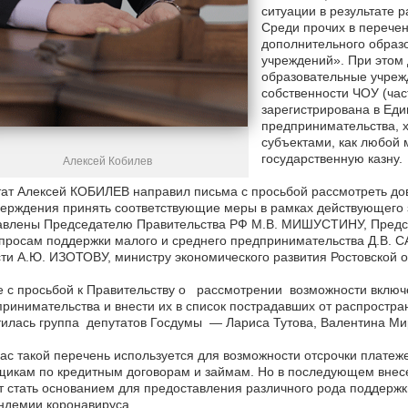
ситуации в результате 
Среди прочих в перечен
дополнительного образ
учреждений». При этом
образовательные учреж
собственности ЧОУ (час
зарегистрирована в Еди
предпринимательства, 
субъектами, как любой м
государственную казну.
Алексей Кобилев
ат Алексей КОБИЛЕВ направил письма с просьбой рассмотреть дов
ерждения принять соответствующие меры в рамках действующего з
авлены Председателю Правительства РФ М.В. МИШУСТИНУ, Предс
просам поддержки малого и среднего предпринимательства Д.В. 
ти А.Ю. ИЗОТОВУ, министру экономического развития Ростовской
 с просьбой к Правительству о рассмотрении возможности включе
ринимательства и внести их в список пострадавших от распростр
илась группа депутатов Госдумы — Лариса Тутова, Валентина Ми
ас такой перечень используется для возможности отсрочки платеж
икам по кредитным договорам и займам. Но в последующем внесен
 стать основанием для предоставления различного рода поддержки
ндемии коронавируса.