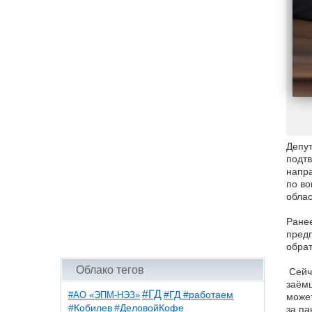
Депут
подтв
напр
по во
облас
Ранее
предп
обрат
Облако тегов
Сейч
заёмщ
#ГД
#АО «ЭПМ-НЭЗ»
#ГД #работаем
может
#ДеловойКофе
#Кобилев
за па