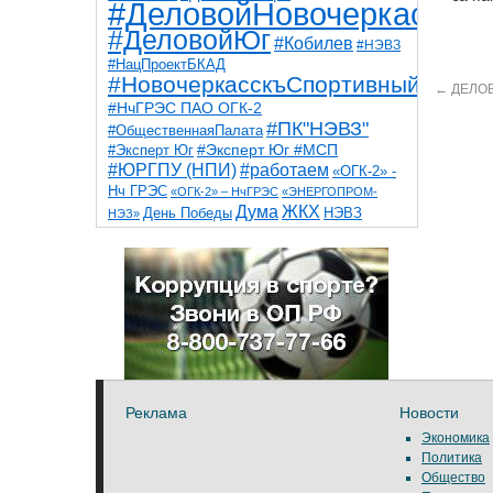
#ДеловойНовочеркасск
#ДеловойЮг
#Кобилев
#НЭВЗ
#НацПроектБКАД
#НовочеркасскъСпортивный
←
ДЕЛОВ
#НчГРЭС ПАО ОГК-2
#ПК"НЭВЗ"
#ОбщественнаяПалата
#Эксперт Юг
#Эксперт Юг #МСП
#ЮРГПУ (НПИ)
#работаем
«ОГК-2» -
Нч ГРЭС
«ОГК-2» – НчГРЭС
«ЭНЕРГОПРОМ-
Дума
ЖКХ
НЭВЗ
День Победы
НЭЗ»
ТНТ
НчГРЭС
Победа
Собор
ТПП
благоустройство
ветераны
выборы
дети
дороги
казаки
коррупция
космос
парк
общественная палата
пожар
роща
спорт
художники
театр
транспорт
Реклама
Новости
Экономика
Политика
Общество