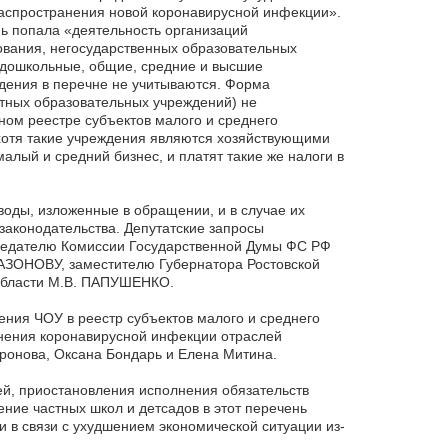
распространения новой коронавирусной инфекции».
ь попала «деятельность организаций
ования, негосударственных образовательных
 дошкольные, общие, средние и высшие
дения в перечне не учитываются. Форма
тных образовательных учреждений) не
ном реестре субъектов малого и среднего
хотя такие учреждения являются хозяйствующими
алый и средний бизнес, и платят такие же налоги в
оды, изложенные в обращении, и в случае их
аконодательства. Депутатские запросы
едателю Комиссии Государственной Думы ФС РФ
САЗОНОВУ, заместителю Губернатора Ростовской
 области М.В. ПАПУШЕНКО.
ния ЧОУ в реестр субъектов малого и среднего
анения коронавирусной инфекции отраслей
ронова, Оксана Бондарь и Елена Митина.
ей, приостановления исполнения обязательств
ие частных школ и детсадов в этот перечень
 в связи с ухудшением экономической ситуации из-