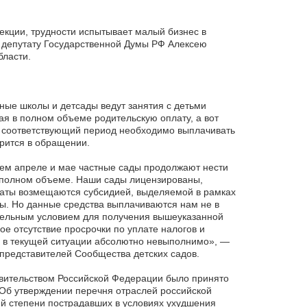
екции, трудности испытывает малый бизнес в
 депутату Государственной Думы РФ Алексею
бласти.
тные школы и детсады ведут занятия с детьми
ая в полном объеме родительскую оплату, а вот
а соответствующий период необходимо выплачивать
рится в обращении.
ем апреле и мае частные сады продолжают нести
 полном объеме. Наши сады лицензированы,
раты возмещаются субсидией, выделяемой в рамках
. Но данные средства выплачиваются нам не в
ельным условием для получения вышеуказанной
ое отсутствие просрочки по уплате налогов и
с в текущей ситуации абсолютно невыполнимо», —
представителей Сообщества детских садов.
авительством Российской Федерации было принято
Об утверждении перечня отраслей российской
й степени пострадавших в условиях ухудшения