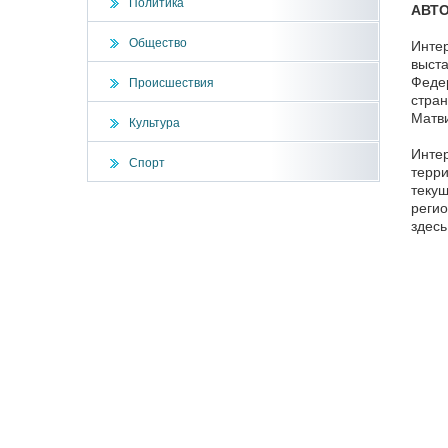
Политика
АВТ
Общество
Интер
выста
Федер
Происшествия
стран
Матви
Культура
Интер
Спорт
терри
текущ
регио
здесь