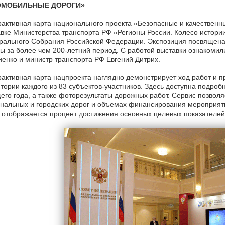
ОМОБИЛЬНЫЕ ДОРОГИ»
активная карта национального проекта «Безопасные и качественн
вке Министерства транспорта РФ «Регионы России. Колесо истори
ального Собрания Российской Федерации. Экспозиция посвящена 
ы за более чем 200-летний период. С работой выставки ознакоми
енко и министр транспорта РФ Евгений Дитрих.
активная карта нацпроекта наглядно демонстрирует ход работ и 
тории каждого из 83 субъектов-участников. Здесь доступна подр
его года, а также фоторезультаты дорожных работ. Сервис позвол
нальных и городских дорог и объемах финансирования мероприяти
 отображается процент достижения основных целевых показателей