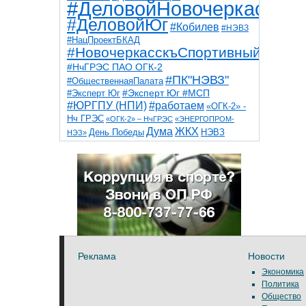
#ДеловойНовочеркасск
#ДеловойЮг
#Кобилев
#НЭВЗ
#НацПроектБКАД
#НовочеркасскъСпортивный
#НчГРЭС ПАО ОГК-2
#ПК"НЭВЗ"
#ОбщественнаяПалата
#Эксперт Юг
#Эксперт Юг #МСП
#ЮРГПУ (НПИ)
#работаем
«ОГК-2» -
Нч ГРЭС
«ОГК-2» – НчГРЭС
«ЭНЕРГОПРОМ-
Дума
ЖКХ
НЭВЗ
День Победы
НЭЗ»
ТНТ
НчГРЭС
Победа
Собор
ТПП
благоустройство
ветераны
выборы
дети
дороги
казаки
коррупция
космос
парк
общественная палата
пожар
роща
спорт
художники
театр
транспорт
Реклама
Новости
Экономика
Политика
Общество