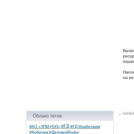
Вален
ресур
нашей
Напом
на ре
←
НАУКА
Облако тегов
#ГД
#АО «ЭПМ-НЭЗ»
#ГД #работаем
#ДеловойКофе
#Кобилев