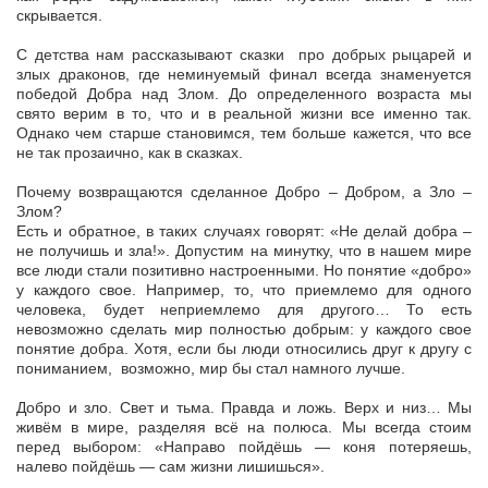
скрывается.
C детства нам рассказывают сказки про добрых рыцарей и
злых драконов, где неминуемый финал всегда знаменуется
победой Добра над Злом. До определенного возраста мы
свято верим в то, что и в реальной жизни все именно так.
Однако чем старше становимся, тем больше кажется, что все
не так прозаично, как в сказках.
Почему возвращаются сделанное Добро – Добром, а Зло –
Злом?
Есть и обратное, в таких случаях говорят: «Не делай добра –
не получишь и зла!». Допустим на минутку, что в нашем мире
все люди стали позитивно настроенными. Но понятие «добро»
у каждого свое. Например, то, что приемлемо для одного
человека, будет неприемлемо для другого… То есть
невозможно сделать мир полностью добрым: у каждого свое
понятие добра. Хотя, если бы люди относились друг к другу с
пониманием, возможно, мир бы стал намного лучше.
Добро и зло. Свет и тьма. Правда и ложь. Верх и низ… Мы
живём в мире, разделяя всё на полюса. Мы всегда стоим
перед выбором: «Направо пойдёшь — коня потеряешь,
налево пойдёшь — сам жизни лишишься».