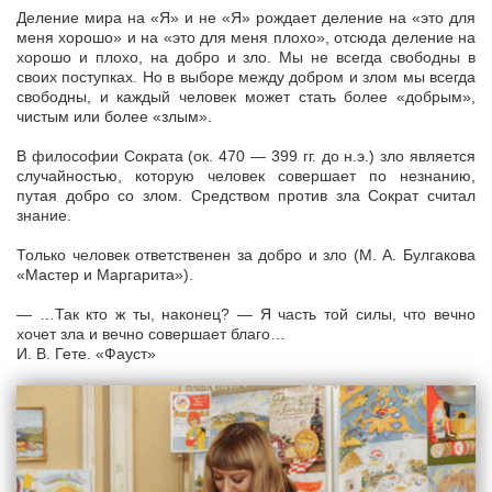
Деление мира на «Я» и не «Я» рождает деление на «это для
меня хорошо» и на «это для меня плохо», отсюда деление на
хорошо и плохо, на добро и зло. Мы не всегда свободны в
своих поступках. Но в выборе между добром и злом мы всегда
свободны, и каждый человек может стать более «добрым»,
чистым или более «злым».
В философии Сократа (ок. 470 — 399 гг. до н.э.) зло является
случайностью, которую человек совершает по незнанию,
путая добро со злом. Средством против зла Сократ считал
знание.
Только человек ответственен за добро и зло (М. А. Булгакова
«Мастер и Маргарита»).
— …Так кто ж ты, наконец? — Я часть той силы, что вечно
хочет зла и вечно совершает благо…
И. В. Гете. «Фауст»