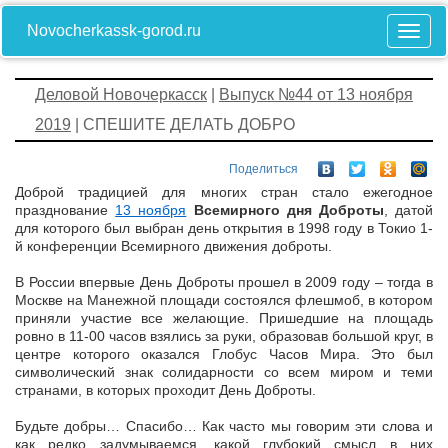
Novocherkassk-gorod.ru
Деловой Новочеркасск
|
Выпуск №44 от 13 ноября
2019
| СПЕШИТЕ ДЕЛАТЬ ДОБРО
Поделиться
Доброй традицией для многих стран стало ежегодное
празднование
13 ноября
Всемирного дня Доброты
, датой
для которого был выбран день открытия в 1998 году в Токио 1-
й конференции Всемирного движения доброты.
В России впервые День Доброты прошел в 2009 году – тогда в
Москве на Манежной площади состоялся флешмоб, в котором
приняли участие все желающие. Пришедшие на площадь
ровно в 11-00 часов взялись за руки, образовав большой круг, в
центре которого оказался Глобус Часов Мира. Это был
символический знак солидарности со всем миром и теми
странами, в которых проходит День Доброты.
Будьте добры… Спасибо… Как часто мы говорим эти слова и
как редко задумываемся, какой глубокий смысл в них