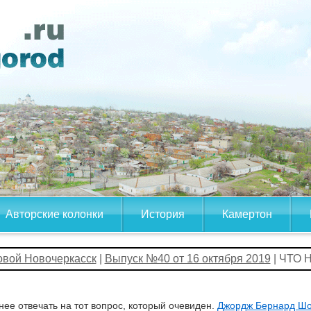
Авторские колонки
История
Камертон
овой Новочеркасск
|
Выпуск №40 от 16 октября 2019
| ЧТО
нее отвечать на тот вопрос, который очевиден.
Джордж Бернард Ш