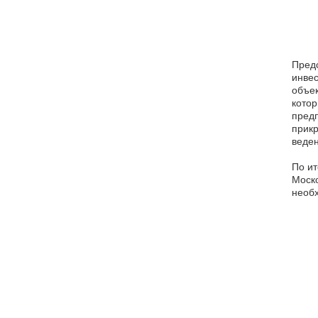
Предс
инвес
объек
котор
предп
прикр
веден
По ит
Моско
необх