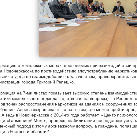
рмацию о комплексных мерах, проводимых при взаимодействии пр
а Новочеркасска по противодействию злоупотреблению наркотиков 
ьник отдела по взаимодействию с казачеством, правоохранитель
истрации города Григорий Репешко.
мация на 7-ми листах показывает высокую степень взаимодействи
етики комплексного подхода, то, отвечая на вопросы, г-н Репешко 
ов точек распространения наркотиков на зданиях и сооружениях воз
бление. Адреса закрашивают.., а вот о том, где можно пройти про
 А ведь в Новочеркасске с 2014-го года работает «Центр психолог
и «Гармония»! Может, процесс реабилитации посредством услуг 
ексный подход к этому архиважному вопросу, а граждане, попавши
и в Ростове и области?