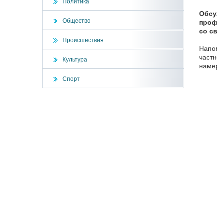
Политика
Обсу
Общество
проф
со с
Происшествия
Напом
частн
Культура
намер
Спорт