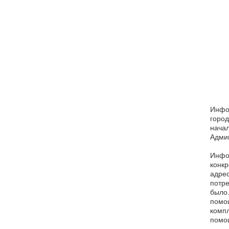
Инфо
город
начал
Админ
Инфор
конкр
адрес
потре
было.
помощ
компл
помощ