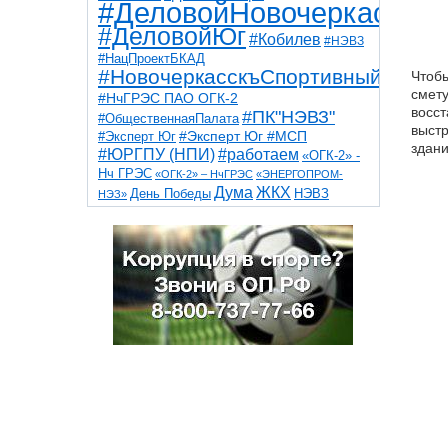
#ДеловойНовочеркасск
#ДеловойЮг
#Кобилев
#НЭВЗ
#НацПроектБКАД
#НовочеркасскъСпортивный
Чтобы
смету
#НчГРЭС ПАО ОГК-2
восст
#ПК"НЭВЗ"
#ОбщественнаяПалата
выстр
#Эксперт Юг
#Эксперт Юг #МСП
здани
#ЮРГПУ (НПИ)
#работаем
«ОГК-2» -
Нч ГРЭС
«ОГК-2» – НчГРЭС
«ЭНЕРГОПРОМ-
Дума
ЖКХ
НЭВЗ
День Победы
НЭЗ»
ТНТ
НчГРЭС
Победа
Собор
ТПП
благоустройство
ветераны
выборы
дети
дороги
казаки
коррупция
космос
парк
общественная палата
пожар
роща
спорт
художники
театр
транспорт