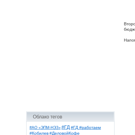
Второ
бюдже
Напом
Облако тегов
#ГД
#АО «ЭПМ-НЭЗ»
#ГД #работаем
#ДеловойКофе
#Кобилев