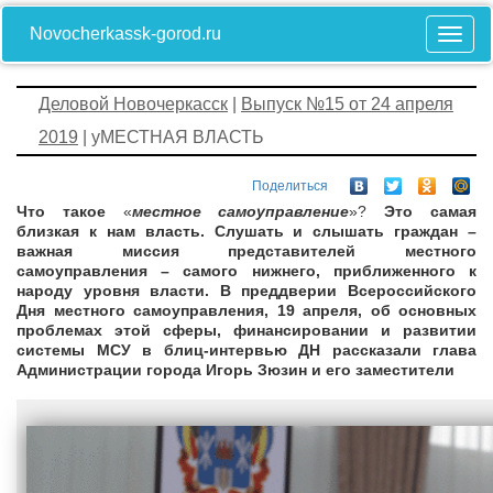
Novocherkassk-gorod.ru
Деловой Новочеркасск
|
Выпуск №15 от 24 апреля
2019
| уМЕСТНАЯ ВЛАСТЬ
Поделиться
Что такое
«
местное самоуправление
»?
Это самая
близкая к нам власть. С
лушать и слышать граждан –
важная миссия представителей местного
самоуправления – самого нижнего, приближенного к
народу уровня власти.
В преддверии Всероссийского
Дня местного самоуправления, 19 апреля, об основных
проблемах этой сферы, финансировании и развитии
системы МСУ в блиц-интервью ДН рассказали глава
Администрации города Игорь Зюзин и его заместители