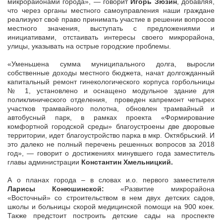
микрорайонами города», — говорит
Игорь Зюзин
, добавляя,
что через органы местного самоуправления наши граждане
реализуют своё право принимать участие в решении вопросов
местного значения, выступать с предложениями и
инициативами, отстаивать интересы своего микрорайона,
улицы, указывать на острые городские проблемы.
«Уменьшена сумма муниципального долга, выросли
собственные доходы местного бюджета, начат долгожданный
капитальный ремонт гинекологического корпуса горбольницы
№ 1, установлено и оснащено модульное здание для
поликлинического отделения, проведен капремонт четырех
участков трамвайного полотна, обновлен трамвайный и
автобусный парк, в рамках проекта «Формирование
комфортной городской среды» благоустроены две дворовые
территории, идет благоустройство парка в мкр. Октябрьский. И
это далеко не полный перечень решенных вопросов за 2018
год», — говорит о достижениях минувшего года заместитель
главы администрации
Константин Хмельницкий.
А о планах города – в словах и.о. первого заместителя
Ларисы Конюшинской:
«Развитие микрорайона
«Восточный» со строительством в нем двух детских садов,
школы и больницы скорой медицинской помощи на 900 коек.
Также предстоит построить детские сады на проспекте