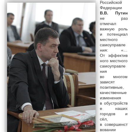
Российской
Федерации
В.В. Путин
не раз
отмечал
важную роль
и потенциал
местного
самоуправле
ния: «…
От эффектив
ного местного
самоуправле
ния
во многом
зависят
позитивные,
качественные
изменения
в обустройств
е наших
городов и
сёл,
в совершенст
вовании