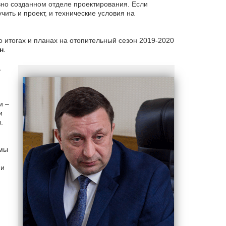
но созданном отделе проектирования. Если
ить и проект, и технические условия на
о итогах и планах на отопительный сезон 2019-2020
н
.
,
и –
и
.
емы
 и