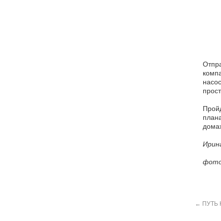
Отпра
компа
насос
прост
Пройд
плана
домах
Ирин
фото
←
ПУТЬ 