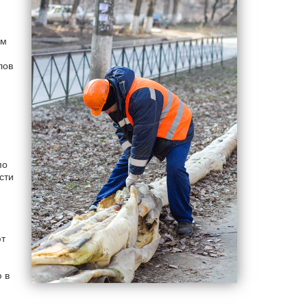
им
лов
по
сти
т
 в