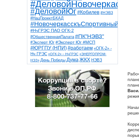
#ДеловойНовочеркасск
#ДеловойЮг
#Кобилев
#НЭВЗ
#НацПроектБКАД
#НовочеркасскъСпортивный
#НчГРЭС ПАО ОГК-2
#ПК"НЭВЗ"
#ОбщественнаяПалата
#Эксперт Юг
#Эксперт Юг #МСП
#ЮРГПУ (НПИ)
#работаем
«ОГК-2» -
Нч ГРЭС
«ОГК-2» – НчГРЭС
«ЭНЕРГОПРОМ-
Дума
ЖКХ
НЭВЗ
День Победы
НЭЗ»
ТНТ
НчГРЭС
Победа
Собор
ТПП
благоустройство
ветераны
выборы
Рабоч
дети
дороги
казаки
коррупция
космос
плане
парк
общественная палата
пожар
роща
плане
спорт
художники
театр
транспорт
Васи
режим
Нача
реше
Корре
диспе
порыв