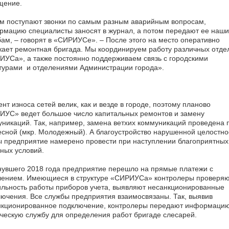
щение.
м поступают звонки по самым разным аварийным вопросам,
мацию специалисты заносят в журнал, а потом передают ее наш
ам, – говорят в «СИРИУСе». – После этого на место оперативно
ает ремонтная бригада. Мы координируем работу различных отде
УСа», а также постоянно поддерживаем связь с городскими
турами и отделениями Администрации города».
нт износа сетей велик, как и везде в городе, поэтому планово
ИУС» ведет большое число капитальных ремонтов и замену
никаций. Так, например, замена ветхих коммуникаций проведена 
есной (мкр. Молодежный). А благоустройство нарушенной целостно
 предприятие намерено провести при наступлении благоприятных
ных условий.
увшего 2018 года предприятие перешло на прямые платежи с
лением. Имеющиеся в структуре «СИРИУСа» контролеры проверяю
льность работы приборов учета, выявляют несанкционированные
ючения. Все службы предприятия взаимосвязаны. Так, выявив
нкционированное подключение, контролеры передают информацию
ческую службу для определения работ бригаде слесарей.