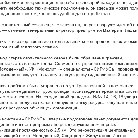
еобходимая документация для работы слесарей находится в недав
нту необходимо техническое подключение, он здесь же может получ
единение к сетям, что очень удобно для потребителя.
 отопительный сезон еще не завершен, но разговор уже идет об ег
, — отмечает генеральный директор предприятия
Валерий Кишки
им, что завершающийся отопительный сезон прошел, практически
арушений теплового режима.
иод старта отопительного сезона были обращения граждан,
нные с отсутствием тепла. Совместно с управляющими компаниям
Молодежный», УК «Монолит» – специалисты «СИРИУСа» проводил
сывание» воздуха, наладку и регулировку гидравлической системы
ая проблема была устранена по ул. Транспортной: в настоящее
 увеличен диаметр трубопровода, произведена перезапитка сист
угого коллектора. На сегодняшний день дома №№ 14, 16, 18 улицы
портная получают качественную поставку ресурса, ощущая тепло
у от ресурсоснабжающей организации.
иалистами «СИРИУСа» впервые подготовлен пакет документов для
ения в инвест-программу по реконструкции инженерных
никаций протяженностью 2,5 км. Это реконструкция центральных
никаций в мкр. Молодежный, Соцгород и Жилучасток. Инвест-