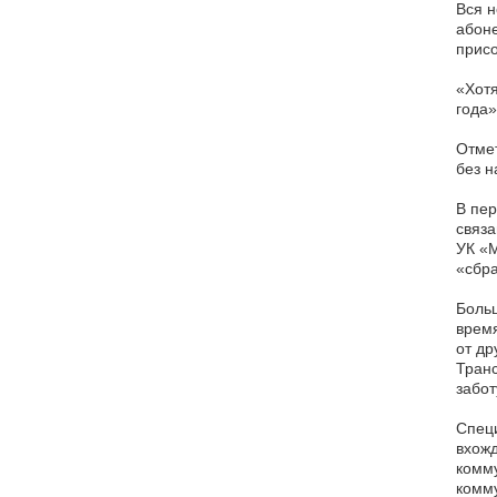
Вся н
абоне
присо
«Хотя
года»
Отмет
без н
В пер
связа
УК «
«сбра
Больш
время
от др
Транс
забот
Спец
вхожд
комму
комму