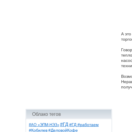
А это
торго
Говор
тепло
насос
техни
Возмо
Нерав
получ
Облако тегов
#ГД
#АО «ЭПМ-НЭЗ»
#ГД #работаем
#ДеловойКофе
#Кобилев