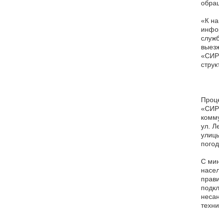
обра
«К на
инфор
служб
выезж
«СИРИ
струк
Проце
«СИР
комму
ул. Л
улицы
погод
С мин
насе
прави
подкл
неса
техни