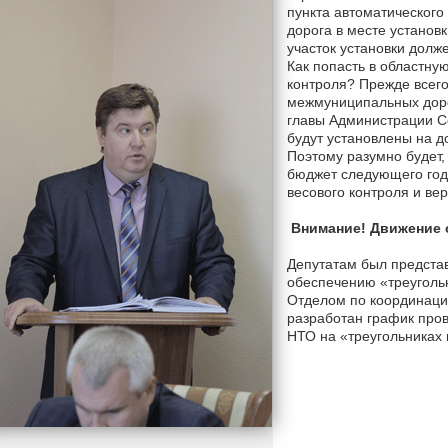
пункта автоматического 
дорога в месте установ
участок установки долж
Как попасть в областну
контроля? Прежде всего
межмуниципальных дорог
главы Администрации Се
будут установлены на д
Поэтому разумно будет,
бюджет следующего год
весового контроля и вер
Внимание! Движение 
Депутатам был предста
обеспечению «треугольн
Отделом по координаци
разработан график про
НТО на «треугольниках 