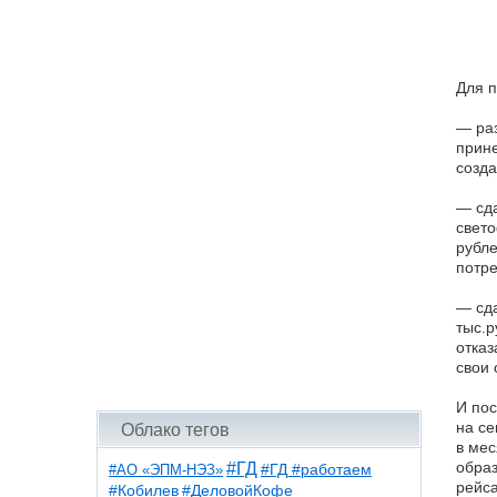
Для п
— раз
прине
созда
— сда
свето
рубле
потре
— сд
тыс.р
отказ
свои 
И пос
на се
Облако тегов
в мес
образ
#ГД
#АО «ЭПМ-НЭЗ»
#ГД #работаем
рейса
#ДеловойКофе
#Кобилев