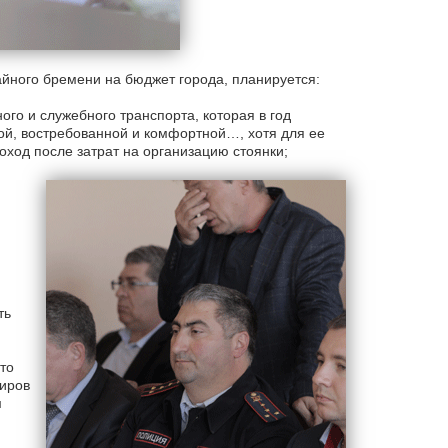
айного бремени на бюджет города, планируется:
го и служебного транспорта, которая в год
мой, востребованной и комфортной…, хотя для ее
оход после затрат на организацию стоянки;
ть
то
иров
м