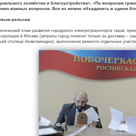
унального хозяйства и благоустройства», «По вопросам тран
енно-важных вопросов. Все их можно объединить в одном бл
овым рельсам
егический план развития городского электротранспорта таков: при
плуатации в Москве (затраты город понесет только за доставку – с
ьей столице безвозмездно), выполнение ремонта отдельных участко