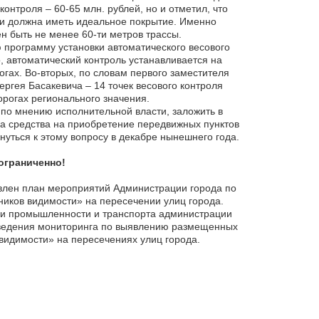
контроля – 60-65 млн. рублей, но и отметил, что
ки должна иметь идеальное покрытие. Именно
ен быть не менее 60-ти метров трассы.
ю программу установки автоматического весового
, автоматический контроль устанавливается на
ах. Во-вторых, по словам первого заместителя
ргея Басакевича – 14 точек весового контроля
орогах регионального значения.
 по мнению исполнительной власти, заложить в
а средства на приобретение передвижных пунктов
нуться к этому вопросу в декабре нынешнего года.
ограниченно!
влен план мероприятий Администрации города по
иков видимости» на пересечении улиц города.
и промышленности и транспорта администрации
ведения мониторинга по выявлению размещенных
видимости» на пересечениях улиц города.