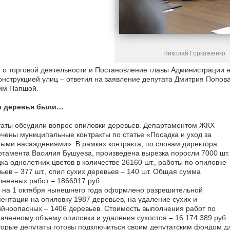
Николай Горкавченко
 о торговой деятельности и Постановление главы Администрации н
онструкцией улиц – ответил на заявление депутата Дмитрия Попо
им Папшой.
а деревья были…
аты обсудили вопрос опиловки деревьев. Департаментом ЖКХ
чены муниципальные контракты по статье «Посадка и уход за
ыми насаждениями». В рамках контракта, по словам директора
тамента Василия Бушуева, произведена вырезка поросли 7000 шт.
ка однолетних цветов в количестве 26160 шт., работы по опиловке
ьев – 377 шт., спил сухих деревьев – 140 шт. Общая сумма
ненных работ – 1866917 руб.
 на 1 октября нынешнего года оформлено разрешительной
ентации на опиловку 1987 деревьев, на удаление сухих и
йноопасных – 1406 деревьев. Стоимость выполнения работ по
аченному объему опиловки и удаления сухостоя – 16 174 389 руб.
орые депутаты готовы подключиться своим депутатским фондом д