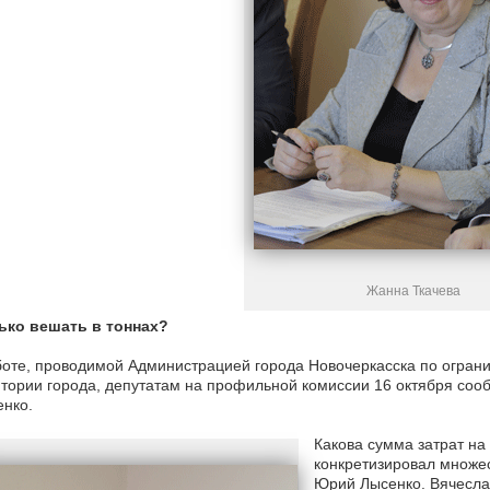
Жанна Ткачева
ько вешать в тоннах?
оте, проводимой Администрацией города Новочеркасска по огран
тории города, депутатам на профильной комиссии 16 октября соо
нко.
Какова сумма затрат на
конкретизировал множе
Юрий Лысенко. Вячеслав