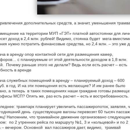
ривлечения дополнительных средств, а значит, уменьшения трамв
мещение на территории МУП «ГЭТ» платной автостоянки для лично
сет доход в 2,4 млн. рублей! Видимо, стоянка будет мега-вмести
ния нужно потратить финансовые средства, но 2,4 млн. – это уже д
ча в аренду опор контактной сети для размещения камер,
форов… с планируемым от этой деятельности доходом в 1,8 млн.
й. Почему раньше этого не делали? Ведь если есть расчет – есть
бность в аренде
ача служебных помещений в аренду – планируемый доход – 600
уб. в год. И на эти помещения есть желающие? И им ранее было
ано, а теперь в таких помещениях наши граждане готовы размеща
офисы МСП? Опять же, раз есть расчет – есть и востребованность.
леднее: трампарк планирует увеличить пассажиропоток, заявляя, ч
годняшний день существующие вагоны перевозят 60 тысяч пассаж
яц! Напомним, что трамвайное движение организовано следующи
ом: по 2 утренних рейса по маршруту №1, 3 и «кольцевой» и по 2
 – вечером. Основной вал пассажиров дает, видимо, трамвай