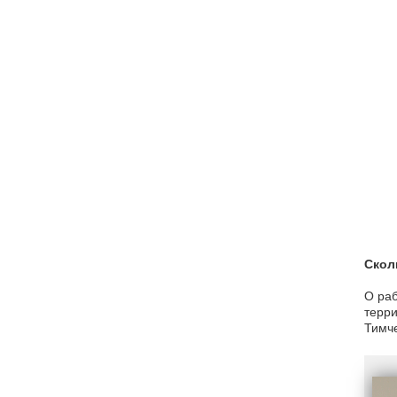
Скол
О раб
терри
Тимче