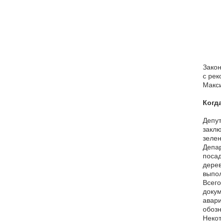
Закон
с рек
Макс
Когд
Депут
заклю
зелен
Депар
посад
дерев
выпол
Всего
докум
авари
обозн
Некот