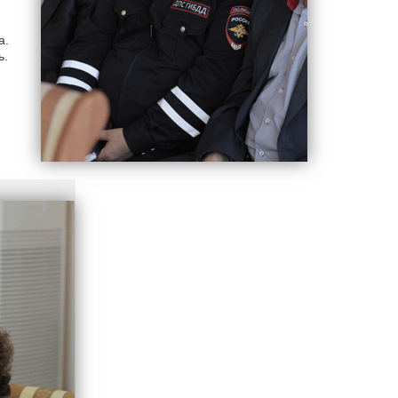
а.
ь.