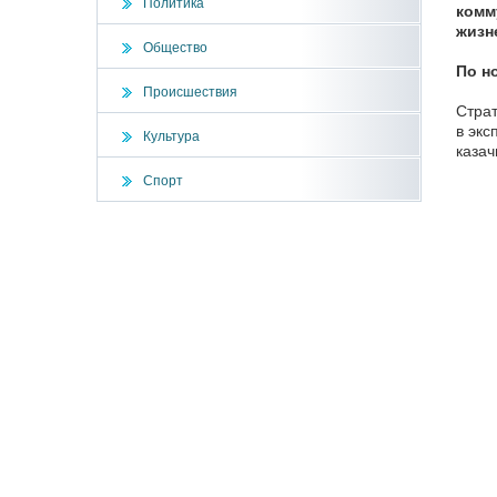
Политика
комм
жизн
Общество
По н
Происшествия
Страт
в экс
Культура
казач
Спорт