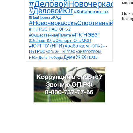
#ДеловойНовочеркасск
марш
#ДеловойЮг
#Кобилев
#НЭВЗ
Но к 
#НацПроектБКАД
Как п
#НовочеркасскъСпортивный
#НчГРЭС ПАО ОГК-2
#ПК"НЭВЗ"
#ОбщественнаяПалата
#Эксперт Юг
#Эксперт Юг #МСП
#ЮРГПУ (НПИ)
#работаем
«ОГК-2» -
Нч ГРЭС
«ОГК-2» – НчГРЭС
«ЭНЕРГОПРОМ-
Дума
ЖКХ
НЭВЗ
День Победы
НЭЗ»
ТНТ
НчГРЭС
Победа
Собор
ТПП
благоустройство
ветераны
выборы
дети
дороги
казаки
коррупция
космос
парк
общественная палата
пожар
роща
спорт
художники
театр
транспорт