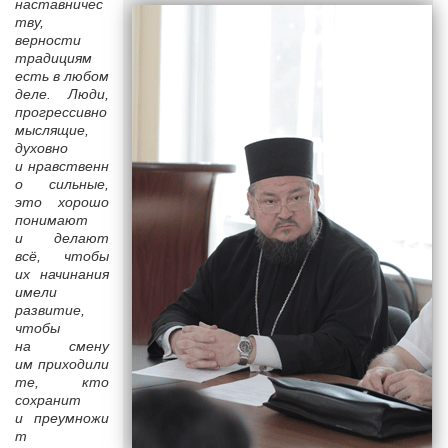
наставничес
тву,
верности
традициям
есть в любом
деле. Люди,
прогрессивно
мыслящие,
духовно
и нравственн
о сильные,
это хорошо
понимают
и делают
всё, чтобы
их начинания
имели
развитие,
чтобы
на смену
им приходили
те, кто
сохранит
и преумножи
т