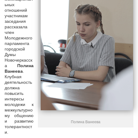
ьных
отношений
участникам
заседания
рассказала
член
Молодежного
парламента
городской
Думы
Новочеркасск
а
Полина
Ванеева
.
Клубная
деятельность
должна
повысить
интересы
молодежи к
межкультурно
му общению
и развитию
Полина Ванеева
толерантност
и.