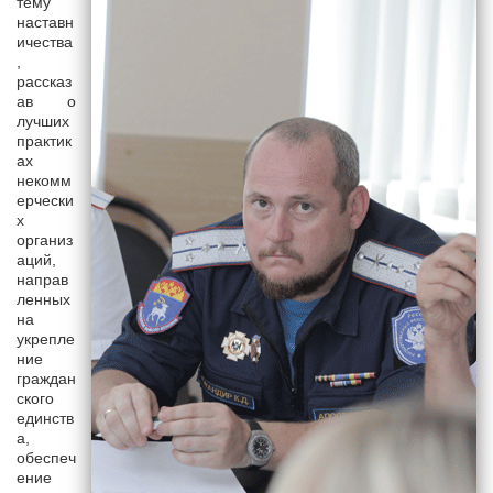
тему
наставн
ичества
,
рассказ
ав о
лучших
практик
ах
некомм
ерчески
х
организ
аций,
направ
ленных
на
укрепле
ние
граждан
ского
единств
а,
обеспеч
ение