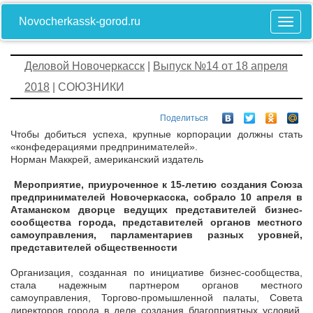
Novocherkassk-gorod.ru
Деловой Новочеркасск
|
Выпуск №14 от 18 апреля
2018
| СОЮЗНИКИ
Поделиться
Чтобы добиться успеха, крупные корпорации должны стать
«конфедерациями предпринимателей».
Норман Маккрей, американский издатель
Мероприятие, приуроченное к 15-летию создания Союза
предпринимателей Новочеркасска, собрало 10 апреля в
Атаманском дворце ведущих представителей бизнес-
сообщества города, представителей органов местного
самоуправления, парламентариев разных уровней,
представителей общественности
Организация, созданная по инициативе бизнес-сообщества,
стала надежным партнером органов местного
самоуправления, Торгово-промышленной палаты, Совета
директоров города в деле создания благоприятных условий