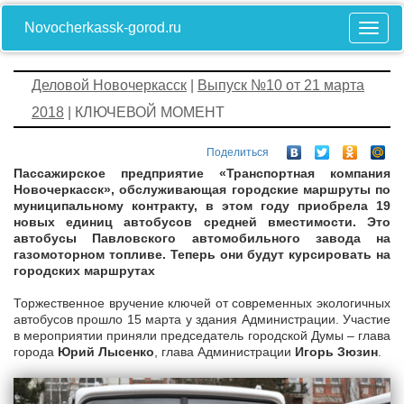
Novocherkassk-gorod.ru
Деловой Новочеркасск
|
Выпуск №10 от 21 марта
2018
| КЛЮЧЕВОЙ МОМЕНТ
Поделиться
Пассажирское предприятие «Транспортная компания
Новочеркасск», обслуживающая городские маршруты по
муниципальному контракту, в этом году приобрела 19
новых единиц автобусов средней вместимости. Это
автобусы Павловского автомобильного завода на
газомоторном топливе. Теперь они будут курсировать на
городских маршрутах
Торжественное вручение ключей от современных экологичных
автобусов прошло 15 марта у здания Администрации. Участие
в мероприятии приняли председатель городской Думы – глава
города
Юрий Лысенко
, глава Администрации
Игорь Зюзин
.