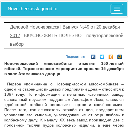
Novocherkassk-gorod.ru
Деловой Новочеркасск
|
Выпуск №49 от 20 декабря
2017
| ВКУСНО ЖИТЬ ПОЛЕЗНО – полуторавековой
выбор
Поделиться
Новочеркасский мясокомбинат отметил 150-летний
юбилей.
Торжественное мероприятие прошло 15 декабря
в зале Атаманского дворца
Первое упоминание о Новочеркасском мясокомбинате –
одном из старейших пищевых предприятий Дона – относится к
1867 году. По информации в печатных источниках, завод,
основанный прусским подданным Адольфом Лозе, славился
«добротной колбасой нескольких сортов и копчёностями».
После того, как основатель отошёл от дел, предприятием
управляли его сыновья, унаследовавшие от отца любовь к
колбасному делу. К началу ХХ века завод производил две с
половиной тысячи пудов колбасных изделий, а ещё через