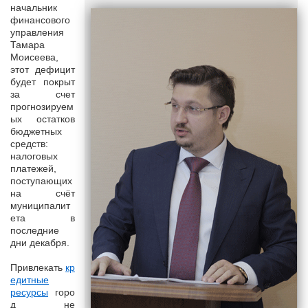
начальник
финансового
управления
Тамара
Моисеева,
этот дефицит
будет покрыт
за счет
прогнозируем
ых остатков
бюджетных
средств:
налоговых
платежей,
поступающих
на счёт
муниципалит
ета в
последние
дни декабря.
Привлекать
кр
едитные
ресурсы
горо
д не