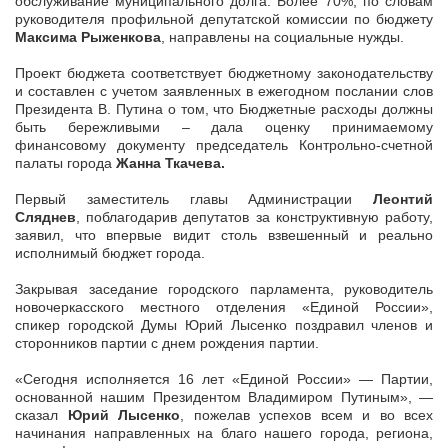
обслуживание муниципального долга. Более 70%, по словам
руководителя профильной депутатской комиссии по бюджету
Максима Рыженкова
, направлены на социальные нужды.
Проект бюджета соответствует бюджетному законодательству
и составлен с учетом заявленных в ежегодном послании слов
Президента В. Путина о том, что Бюджетные расходы должны
быть бережливыми – дала оценку принимаемому
финансовому документу председатель Контрольно-счетной
палаты города
Жанна Ткачева.
Первый заместитель главы Администрации
Леонтий
Сляднев
, поблагодарив депутатов за конструктивную работу,
заявил, что впервые видит столь взвешенный и реально
исполнимый бюджет города.
Закрывая заседание городского парламента, руководитель
новочеркасского местного отделения «Единой России»,
спикер городской Думы Юрий Лысенко поздравил членов и
сторонников партии с днем рождения партии.
«Сегодня исполняется 16 лет «Единой России» — Партии,
основанной нашим Президентом Владимиром Путиным», —
сказал
Юрий Лысенко
, пожелав успехов всем и во всех
начинания направленных на благо нашего города, региона,