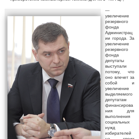
—
увеличение
резервного
фонда
Администрац
ии города. За
увеличение
резервного
фонда
депутаты
выступали
потому, что
оно влечет за
собой и
увеличение
выделяемого
депутатам
финансирова
ния для
выполнения
социальных
нужд
избирателей
на своих