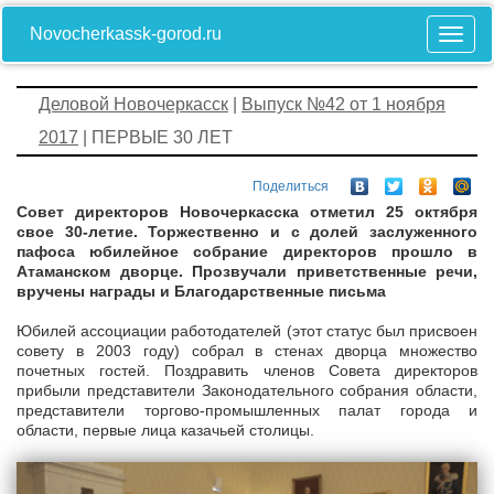
Novocherkassk-gorod.ru
Деловой Новочеркасск
|
Выпуск №42 от 1 ноября
2017
| ПЕРВЫЕ 30 ЛЕТ
Поделиться
Совет директоров Новочеркасска отметил 25 октября
свое 30-летие. Торжественно и с долей заслуженного
пафоса юбилейное собрание директоров прошло в
Атаманском дворце. Прозвучали приветственные речи,
вручены награды и Благодарственные письма
Юбилей ассоциации работодателей (этот статус был присвоен
совету в 2003 году) собрал в стенах дворца множество
почетных гостей. Поздравить членов Совета директоров
прибыли представители Законодательного собрания области,
представители торгово-промышленных палат города и
области, первые лица казачьей столицы.