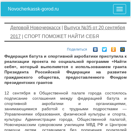
Novocherkassk-gorod.ru
Деловой Новочеркасск
|
Выпуск №35 от 20 сентября
2017
| СПОРТ ПОМОЖЕТ НАЙТИ СЕБЯ
Поделиться
Федерация батута и спортивной акробатики приступила к
реализации проекта по социальной программе «Найти
себя», который выполняется с использованием гранта
Президента Российской Федерации на развитие
гражданского общества, предоставленного Фондом
президентских грантов
12 сентября в Общественной палате города состоялось
подписание соглашения между федерацией батута и
спортивной акробатики и организациями,
занимающимися работой с трудными подростками —
Управлениями образования, физической культуры и спорта,
культуры Администрации города, Общественной палатой,
Новочеркасским суворовским училищем МВД РФ и Центром
помощи детям, оставшимся без попечения родителей