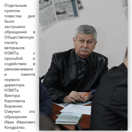
Отдельным
пунктом
повестки дня
было
заслушано
обращение в
Общественную
палату
ветеранов
НЭМТа с
просьбой о
содействии в
увековечивани
и памяти
первого
директора
НЭМТа
Виктора
Карповича
Борзенко.
Озвучил это
обращение
Иван Иванович
Кондратко,