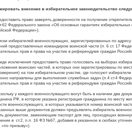
иировать внесение в избирательное законодательство след
доставить право заверять доверенности на получение открепител
ст.62 Федерального закона «Об основных гарантиях избирательных
йской Федерации»);
ски избирателей-военнослужащих, зарегистрированных по адресу в
ний предоставленных командиром воинской части (п. 6 ст. 17 Фед
ательных прав и права на участие в референдуме граждан Россий
иде исключения предоставить право голосовать на выборах изби
ложения воинских частей, в которых они зарегистрированы по мест
оверения) на том избирательном участке, где голосуют избиратели
нно направлены для выполнения служебных задач (п.4 ст.4 Федер
ательных прав и права на участие в референдуме граждан Россий
кольку у каждого военнослужащего могут быть в наличии два доку
анина РФ, в котором указана регистрация гражданина по месту жи
сти военнослужащего, в которых указывается номер воинской части
азанных выше документов должен предъявлять избиратель военносл
ть документом, заменяющим паспорт для лиц, проходящих военную
ение в ст.2, п.п. 16 ФЗ №67, добавив в указанное в скобках уточ
 «по призыву»).