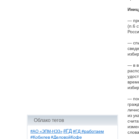
Иниц
— пре
(п.6 
Росси
— спи
сведе
избир
— в в
распо
удост
време
избир
— пос
гражд
лично
из ук
Облако тегов
счита
измен
#ГД
#АО «ЭПМ-НЭЗ»
#ГД #работаем
слова
#ДеловойКофе
#Кобилев