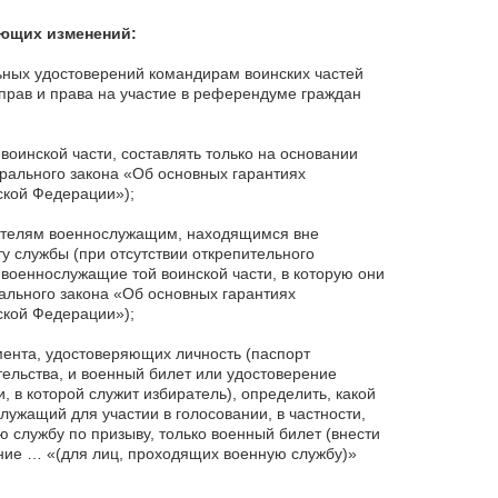
ующих изменений:
ьных удостоверений командирам воинских частей
 прав и права на участие в референдуме граждан
оинской части, составлять только на основании
ерального закона «Об основных гарантиях
ской Федерации»);
рателям военнослужащим, находящимся вне
у службы (при отсутствии открепительного
 военнослужащие той воинской части, в которую они
ального закона «Об основных гарантиях
ской Федерации»);
мента, удостоверяющих личность (паспорт
тельства, и военный билет или удостоверение
, в которой служит избиратель), определить, какой
ужащий для участии в голосовании, в частности,
 службу по призыву, только военный билет (внести
нение … «(для лиц, проходящих военную службу)»