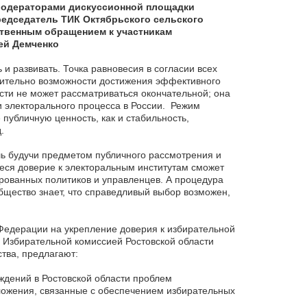
 Модераторами дискуссионной площадки
редседатель ТИК Октябрьского сельского
ственным обращением к участникам
ей Демченко
и развивать. Точка равновесия в согласии всех
осительно возможности достижения эффективного
сти не может рассматриваться окончательной; она
 электорального процесса в России. Режим
публичную ценность, как и стабильность,
.
ь будучи предметом публичного рассмотрения и
еся доверие к электоральным институтам сможет
рованных политиков и управленцев. А процедура
бщество знает, что справедливый выбор возможен,
едерации на укрепление доверия к избирательной
о Избирательной комиссией Ростовской области
тва, предлагают:
ждений в Ростовской области проблем
ожения, связанные с обеспечением избирательных