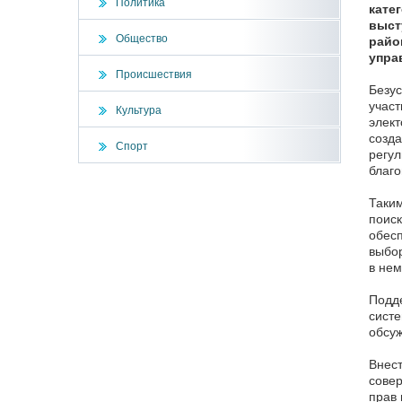
Политика
кате
выст
Общество
райо
упра
Происшествия
Безус
участ
Культура
элект
созда
Спорт
регул
благо
Таким
поиск
обесп
выбор
в нем
Подде
систе
обсуж
Внест
совер
прав