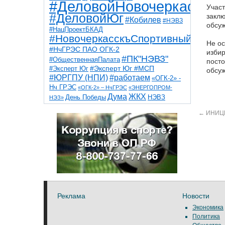
#ДеловойНовочеркасск
Участ
#ДеловойЮг
заклю
#Кобилев
#НЭВЗ
обсуж
#НацПроектБКАД
#НовочеркасскъСпортивный
Не ос
#НчГРЭС ПАО ОГК-2
избир
#ПК"НЭВЗ"
#ОбщественнаяПалата
посто
#Эксперт Юг
#Эксперт Юг #МСП
обсуж
#ЮРГПУ (НПИ)
#работаем
«ОГК-2» -
Нч ГРЭС
«ОГК-2» – НчГРЭС
«ЭНЕРГОПРОМ-
Дума
ЖКХ
НЭВЗ
День Победы
НЭЗ»
ТНТ
НчГРЭС
Победа
Собор
ТПП
←
ИНИЦИ
благоустройство
ветераны
выборы
дети
дороги
казаки
коррупция
космос
парк
общественная палата
пожар
роща
спорт
художники
театр
транспорт
Реклама
Новости
Экономика
Политика