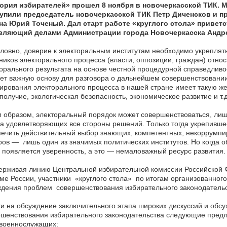
гория избирателей» прошел 8 ноября в новочеркасской ТИК.
упили председатель новочеркасской ТИК Петр Диченсков и п
на Юрий Точеный. Дал старт работе «круглого стола» привет
вляющий делами Администрации города Новочеркасска Андр
ловно, доверие к электоральным институтам необходимо укреплять 
ников электорального процесса (власти, оппозиции, граждан) отн
орального результата на основе честной процедурной справедливо
ет важную основу для разговора о дальнейшем совершенствовании
ирования электорального процесса в нашей стране имеет такую же 
получие, экологическая безопасность, экономическое развитие и т.д
 образом, электоральный порядок может совершенствоваться, лиш
а удовлетворяющих все стороны решений. Только тогда укрепивше
ечить действительный выбор знающих, компетентных, некоррумпи
ов — лишь один из значимых политических институтов. Но когда о
 появляется уверенность, а это — немаловажный ресурс развития.
рживая линию Центральной избирательной комиссии Российской Ф
ме России, участники «круглого стола» по итогам организованног
дения проблем совершенствования избирательного законодательс
и на обсуждение заключительного этапа широких дискуссий и обсу
шенствования избирательного законодательства следующие предл
 военнослужащих: