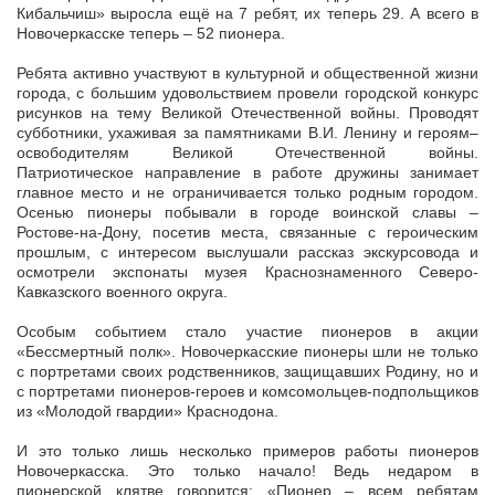
Кибальчиш» выросла ещё на 7 ребят, их теперь 29. А всего в
Новочеркасске теперь – 52 пионера.
Ребята активно участвуют в культурной и общественной жизни
города, с большим удовольствием провели городской конкурс
рисунков на тему Великой Отечественной войны. Проводят
субботники, ухаживая за памятниками В.И. Ленину и героям–
освободителям Великой Отечественной войны.
Патриотическое направление в работе дружины занимает
главное место и не ограничивается только родным городом.
Осенью пионеры побывали в городе воинской славы –
Ростове-на-Дону, посетив места, связанные с героическим
прошлым, с интересом выслушали рассказ экскурсовода и
осмотрели экспонаты музея Краснознаменного Северо-
Кавказского военного округа.
Особым событием стало участие пионеров в акции
«Бессмертный полк». Новочеркасские пионеры шли не только
с портретами своих родственников, защищавших Родину, но и
с портретами пионеров-героев и комсомольцев-подпольщиков
из «Молодой гвардии» Краснодона.
И это только лишь несколько примеров работы пионеров
Новочеркасска. Это только начало! Ведь недаром в
пионерской клятве говорится: «Пионер – всем ребятам