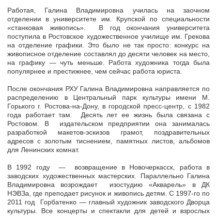
Работая, Галина Владимировна училась на заочном
отделении в университете им. Крупской по специальности
«станковая живопись». В год окончания университета
поступила в Ростовское художественное училище им. Грекова
на отделение графики. Это было не так просто: конкурс на
живописное отделение составлял до десяти человек на место,
на графику — чуть меньше. Работа художника тогда была
популярнее и престижнее, чем сейчас работа юриста.
После окончания РХУ Галина Владимировна направляется по
распределению в Центральный парк культуры имени М.
Горького г. Ростова-на-Дону, в городской пресс-центр, с 1982
года работает там. Десять лет ее жизнь была связана с
Ростовом. В издательском предприятии она занималась
разработкой макетов-эскизов грамот, поздравительных
адресов с золотым тиснением, памятных листов, альбомов
для Ленинских комнат.
В 1992 году — возвращение в Новочеркасск, работа в
заводских художественных мастерских. Параллельно Галина
Владимировна возрождает изостудию «Акварель» в ДК
НЭВЗа, где преподает рисунок и живопись детям. С 1997-го по
2011 год Горбатенко — главный художник заводского Дворца
культуры. Все концерты и спектакли для детей и взрослых