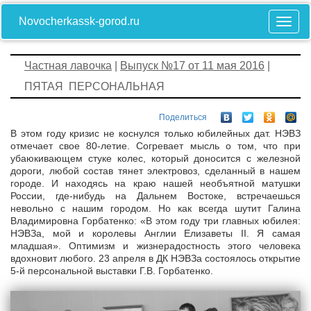
Novocherkassk-gorod.ru
Частная лавочка
|
Выпуск №17 от 11 мая 2016
|
ПЯТАЯ ПЕРСОНАЛЬНАЯ
Поделиться
В этом году кризис не коснулся только юбилейных дат. НЭВЗ
отмечает свое 80-летие. Согревает мысль о том, что при
убаюкивающем стуке колес, который доносится с железной
дороги, любой состав тянет электровоз, сделанный в нашем
городе. И находясь на краю нашей необъятной матушки
России, где-нибудь на Дальнем Востоке, встречаешься
невольно с нашим городом. Но как всегда шутит Галина
Владимировна Горбатенко: «В этом году три главных юбилея:
НЭВЗа, мой и королевы Англии Елизаветы II. Я самая
младшая». Оптимизм и жизнерадостность этого человека
вдохновит любого. 23 апреля в ДК НЭВЗа состоялось открытие
5-й персональной выставки Г.В. Горбатенко.