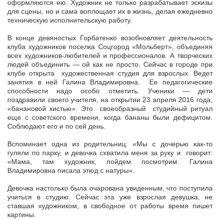
оформляются ею. Художник не только разрабатывает эскизы
для сцены, но и сама воплощает их в жизнь, делая ежедневно
техническую исполнительскую работу.
В конце девяностых Горбатенко возобновляет деятельность
клуба художников поселка Соцгород «Мольберт», объединяя
всех художников-любителей и профессионалов. А творческих
людей объединить — ой как не просто. Сейчас в городе при
клубе открыта художественная студия для взрослых. Ведет
занятия в ней Галина Владимировна. Ее педагогические
способности надо особо отметить. Ученики — дети
поздравили своего учителя, на открытии 23 апреля 2016 года,
«банановой кистью». Это своеобразный студийный ритуал
еще с советского времени, когда бананы были дефицитом.
Соблюдают его и по сей день.
Вспоминает одна из родительниц: «Мы с дочерью как-то
гуляли по парку, и девочка схватила меня за руку и говорит:
«Мама, там художник, пойдем посмотрим. Галина
Владимировна писала этюд с натуры».
Девочка настолько была очарована увиденным, что поступила
учиться в студию. Сейчас эта уже взрослая девушка, не
ставшая художником, в свободное от работы время пишет
картины.