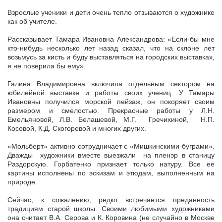
Взрослые ученики и дети очень тепло отзываются о художнике
как об учителе.
Рассказывает Тамара Ивановна Александрова: «Если-бы мне
кто-нибудь несколько лет назад сказал, что на склоне лет
возьмусь за кисть и буду выставляться на городских выставках,
я не поверила бы ему».
Галина Владимировна включила отдельным сектором на
юбилейной выставке и работы своих учениц. У Тамары
Ивановны получился морской пейзаж, он покоряет своим
размером и смелостью. Прекрасные работы у Л.Н.
Емельяновой, Л.В. Белашевой, М.Г. Гречихиной, Н.П.
Косовой, К.Д. Скогоревой и многих других.
«Мольберт» активно сотрудничает с «Мишкинскими буграми».
Дважды художники вместе выезжали на пленэр в станицу
Раздорскую. Горбатенко признает только натуру. Все ее
картины исполнены по эскизам и этюдам, выполненным на
природе.
Сейчас, к сожалению, редко встречается преданность
традициям старой школы. Своими любимыми художниками
она считает В.А. Серова и К. Коровина (не случайно в Москве