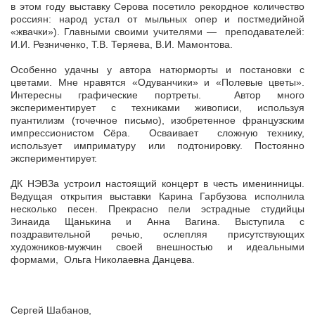
в этом году выставку Серова посетило рекордное количество
россиян: народ устал от мыльных опер и постмедийной
«жвачки»). Главными своими учителями — преподавателей:
И.И. Резниченко, Т.В. Теряева, В.И. Мамонтова.
Особенно удачны у автора натюрморты и постановки с
цветами. Мне нравятся «Одуванчики» и «Полевые цветы».
Интересны графические портреты. Автор много
экспериментирует с техниками живописи, используя
пуантилизм (точечное письмо), изобретенное французским
импрессионистом Сёра. Осваивает сложную технику,
использует имприматуру или подтонировку. Постоянно
экспериментирует.
ДК НЭВЗа устроил настоящий концерт в честь именинницы.
Ведущая открытия выставки Карина Гарбузова исполнила
несколько песен. Прекрасно пели эстрадные студийцы
Зинаида Щанькина и Анна Вагина. Выступила с
поздравительной речью, ослепляя присутствующих
художников-мужчин своей внешностью и идеальными
формами, Ольга Николаевна Данцева.
Сергей Шабанов,