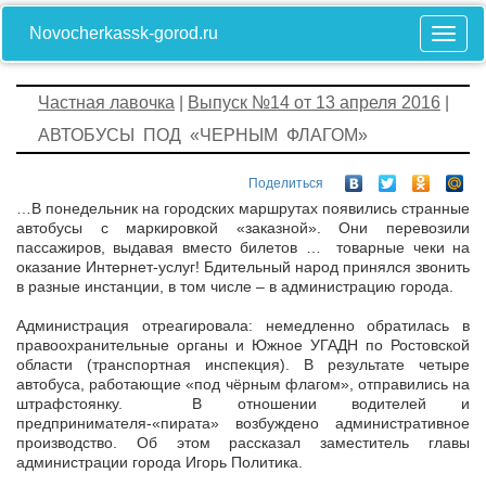
Novocherkassk-gorod.ru
Частная лавочка
|
Выпуск №14 от 13 апреля 2016
|
АВТОБУСЫ ПОД «ЧЕРНЫМ ФЛАГОМ»
Поделиться
…В понедельник на городских маршрутах появились странные
автобусы с маркировкой «заказной». Они перевозили
пассажиров, выдавая вместо билетов … товарные чеки на
оказание Интернет-услуг! Бдительный народ принялся звонить
в разные инстанции, в том числе – в администрацию города.
Администрация отреагировала: немедленно обратилась в
правоохранительные органы и Южное УГАДН по Ростовской
области (транспортная инспекция). В результате четыре
автобуса, работающие «под чёрным флагом», отправились на
штрафстоянку. В отношении водителей и
предпринимателя-«пирата» возбуждено административное
производство. Об этом рассказал заместитель главы
администрации города Игорь Политика.