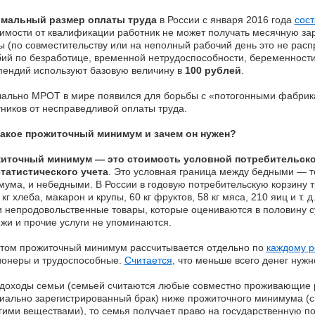
мальный размер оплаты труда
в России с января 2016 года
сост
имости от квалификации работник не может получать месячную за
 (по совместительству или на неполный рабочий день это не расп
ий по безработице, временной нетрудоспособности, беременности
пендий используют базовую величину в
100 рублей
.
чально МРОТ в мире появился для борьбы с «потогонными фабри
ников от несправедливой оплаты труда.
такое прожиточный минимум и зачем он нужен?
иточный минимум — это стоимость условной потребительской
статистического учета
. Это условная граница между бедными — т
ума, и небедными. В России в годовую потребительскую корзину т
 кг хлеба, макарон и крупы, 60 кг фруктов, 58 кг мяса, 210 яиц и т. д.
 непродовольственные товары, которые оцениваются в половину 
жи и прочие услуги не упоминаются.
этом прожиточный минимум рассчитывается отдельно по
каждому р
ионеры и трудоспособные.
Считается
, что меньше всего денег нуж
доходы семьи (семьей считаются любые совместно проживающие р
ально зарегистрированный брак) ниже прожиточного минимума (с
гими веществами), то семья получает право на государственную п