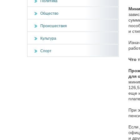
Политика
Мини
Общество
завис
суммы
пособ
Происшествия
и сти
Культура
Изна
работ
Спорт
Что 
Прож
для 
миним
126,5
еще и
плате
При 
пенс
Если 
офици
и дру