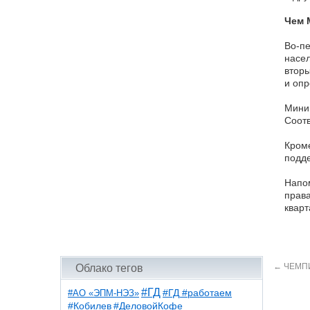
Чем 
Во-пе
насел
вторы
и опр
Миним
Соотв
Кроме
подде
Напом
права
кварт
←
ЧЕМПИ
Облако тегов
#ГД
#АО «ЭПМ-НЭЗ»
#ГД #работаем
#ДеловойКофе
#Кобилев