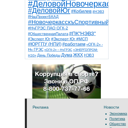
#ДеловойНовочеркасск
#ДеловойЮг
#Кобилев
#НЭВЗ
#НацПроектБКАД
#НовочеркасскъСпортивный
#НчГРЭС ПАО ОГК-2
#ПК"НЭВЗ"
#ОбщественнаяПалата
#Эксперт Юг
#Эксперт Юг #МСП
#ЮРГПУ (НПИ)
#работаем
«ОГК-2» -
Нч ГРЭС
«ОГК-2» – НчГРЭС
«ЭНЕРГОПРОМ-
Дума
ЖКХ
НЭВЗ
День Победы
НЭЗ»
ТНТ
НчГРЭС
Победа
Собор
ТПП
благоустройство
ветераны
выборы
дети
дороги
казаки
коррупция
космос
парк
общественная палата
пожар
роща
спорт
художники
театр
транспорт
Реклама
Новости
Экономика
Политика
Общество