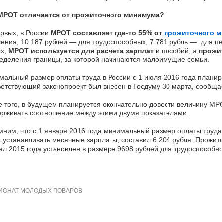
МРОТ отличается от прожиточного минимума?
рвых, в России
МРОТ составляет где-то 55% от
прожиточного 
ения, 10 187 рублей — для трудоспособных, 7 781 рубль — для пе
х,
МРОТ используется для расчета зарплат
и пособий, а
прожи
еделения границы, за которой начинаются малоимущие семьи.
альный размер оплаты труда в России с 1 июля 2016 года планиру
етствующий законопроект был внесен в Госдуму 30 марта, сообщае
 того, в будущем планируется окончательно довести величину МР
рживать соотношение между этими двумя показателями.
ним, что с 1 января 2016 года минимальный размер оплаты труда
 устанавливать месячные зарплаты, составил 6 204 рубля. Прожит
ал 2015 года установлен в размере 9698 рублей для трудоспособн
ОНАТ МОЛОДЫХ ПОВАРОВ