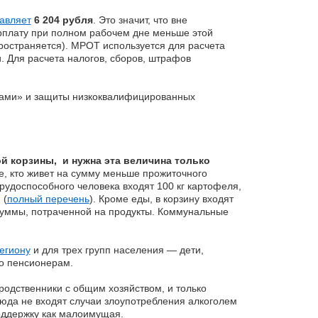
авляет
6 204 рубля
. Это значит, что вне
рплату при полном рабочем дне меньше этой
ространяется). МРОТ используется для расчета
. Для расчета налогов, сборов, штрафов
ками» и защиты низкоквалифицированных
 корзины, и нужна эта величина только
е, кто живет на сумму меньше прожиточного
рудоспособного человека входят 100 кг картофеля,
 (
полный перечень
). Кроме еды, в корзину входят
суммы, потраченной на продукты. Коммунальные
егиону
и для трех групп населения — дети,
но пенсионерам.
одственники с общим хозяйством, и только
юда не входят случаи злоупотребления алкоголем
оддержку как малоимущая.