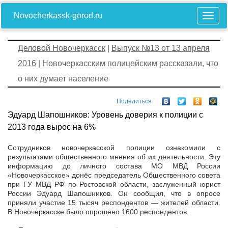
Novocherkassk-gorod.ru
Деловой Новочеркасск
|
Выпуск №13 от 13 апреля
2016
| Новочеркасским полицейским рассказали, что
о них думает население
Поделиться
Эдуард Шапошников: Уровень доверия к полиции с
2013 года вырос на 6%
Сотрудников новочеркасской полиции ознакомили с
результатами общественного мнения об их деятельности. Эту
информацию до личного состава МО МВД России
«Новочеркасское» донёс председатель Общественного совета
при ГУ МВД РФ по Ростовской области, заслуженный юрист
России Эдуард Шапошников. Он сообщил, что в опросе
приняли участие 15 тысяч респондентов — жителей области.
В Новочеркасске было опрошено 1600 респондентов.