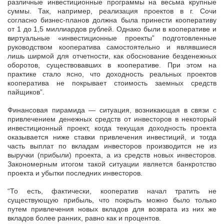
различные инвестиционные программы на весьма крупные
суммы. Так, например, реализация проектов в г. Сочи
согласно бизнес-планов должна была принести кооперативу
от 1 до 1,5 миллиардов рублей. Однако были в кооперативе и
виртуальные «инвестиционные проекты” подготовленные
руководством кооператива самостоятельно и являвшиеся
лишь ширмой для отчетности, как обоснование безденежных
оборотов, существовавших в кооперативе. При этом на
практике стало ясно, что доходность реальных проектов
кооператива не покрывает стоимость заемных средств
пайщиков”.
Финансовая пирамида — ситуация, возникающая в связи с
привлечением денежных средств от инвесторов в некоторый
инвестиционный проект, когда текущая доходность проекта
оказывается ниже ставки привлечения инвестиций, и тогда
часть выплат по вкладам инвесторов производится не из
выручки (прибыли) проекта, а из средств новых инвесторов.
Закономерным итогом такой ситуации является банкротство
проекта и убытки последних инвесторов.
“То есть, фактически, кооператив начал тратить не
существующую прибыль, что покрыть можно было только
путем привлечения новых вкладов для возврата из них же
вкладов более ранних, равно как и процентов.