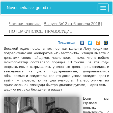
Novocherkassk-gorod.ru
Частная лавочка
|
Выпуск №13 от 6 апреля 2016
|
ПОТЕМКИНСКОЕ ПРАВОСУДИЕ
Поделиться
Восьмой годик пошел с тех пор, как канул в Лету кредитно-
потребительский кооператив «Инвестор-98». Утонул вместе с
деньгами своих пайщиков, число коих – тьма, что в войске
монголо-татар составляло порядка 10 тысяч. За эти годы
открывались и закрывались уголовные дела, привлекались и
выводились из дела подозреваемые, допрашивались
обвиняемые и свидетели, кое-кто даже успел отсидеть срок и
выйти – словом, кипит деятельность. Наперсточники на
привокзальной площади быстро двигают руками, шарик есть –
шарика нет, лох без денег и раздет.
Если мы
сделаем
попытку
подытожить, с