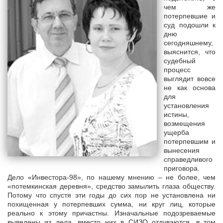
чем же
потерпевшие и
суд подошли к
дню
сегодняшнему,
выяснится, что
судебный
процесс
выглядит вовсе
не как основа
для
установления
истины,
возмещения
ущерба
потерпевшим и
вынесения
справедливого
приговора.
Дело «Инвестора-98», по нашему мнению – не более, чем
«потемкинская деревня», средство замылить глаза обществу.
Потому что спустя эти годы до сих пор не установлена ни
похищенная у потерпевших сумма, ни круг лиц, которые
реально к этому причастны. Изначальные подозреваемые
выведены из дела, вместо них в СИЗО отдуваются, в том