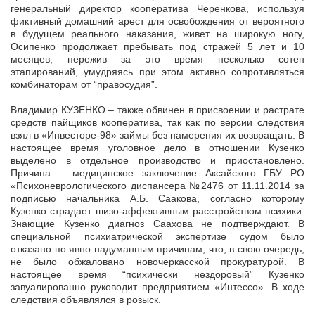
генеральный директор кооператива Черенкова, используя
фиктивный домашний арест для освобождения от вероятного
в будущем реального наказания, живет на широкую ногу,
Осипенко продолжает пребывать под стражей 5 лет и 10
месяцев, пережив за это время несколько сотен
этапирований, умудряясь при этом активно сопротивляться
комбинаторам от “правосудия”.
Владимир КУЗЕНКО – также обвинен в присвоении и растрате
средств пайщиков кооператива, так как по версии следствия
взял в «Инвесторе-98» займы без намерения их возвращать. В
настоящее время уголовное дело в отношении Кузенко
выделено в отдельное производство и приостановлено.
Причина – медицинское заключение Аксайского ГБУ РО
«Психоневрологического диспансера №2476 от 11.11.2014 за
подписью начальника А.Б. Саакова, согласно которому
Кузенко страдает шизо-аффективным расстройством психики.
Знающие Кузенко диагноз Саахова не подтверждают. В
специальной психиатрической экспертизе судом было
отказано по явно надуманным причинам, что, в свою очередь,
не было обжаловано новочеркасской прокуратурой. В
настоящее время “психически нездоровый” Кузенко
завуалированно руководит предприятием «Интессо». В ходе
следствия объявлялся в розыск.