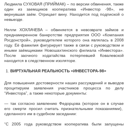
Людмила СУХОВАЯ (ПРИЙМАК) – по версии обвинения, также
один из заемщиков кооператива «Инвестор -98», не
вернувшая заём. Отрицает вину. Находится под подпиской о
невыезде.
Нелли ХОХЛАЧЕВА – обвиняется в невозврате займов и
преднамеренном банкротстве предприятия ООО «Компания
Росдонстрой», руководителем которого она являлась в 2008
году. Её фамилия фигурирует также в связи с руководством и
иными заёмщиками Новошахтинского филиала «Инвестора».
После заочного ходатайства потерпевшей Ковалевской
находится в следственном изоляторе.
ВИРТУАЛЬНАЯ РЕАЛЬНОСТЬ «ИНВЕСТОРА-98»
Для повышения достоверности наших рассуждений и выводов
процитируем заявления участников процесса по делу
“Инвестора”, а также некоторые документы:
— так согласно заявлению Федорцова (которое он в случае
его смерти просил считать признательными показаниями),
сделанного им в судебном заседании:
“С 2005 года руководством кооператива были запущены