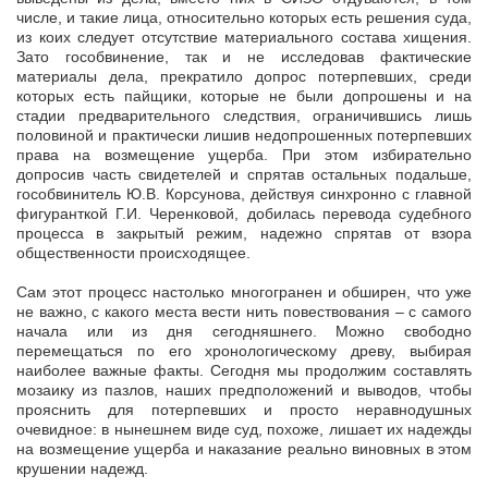
числе, и такие лица, относительно которых есть решения суда,
из коих следует отсутствие материального состава хищения.
Зато гособвинение, так и не исследовав фактические
материалы дела, прекратило допрос потерпевших, среди
которых есть пайщики, которые не были допрошены и на
стадии предварительного следствия, ограничившись лишь
половиной и практически лишив недопрошенных потерпевших
права на возмещение ущерба. При этом избирательно
допросив часть свидетелей и спрятав остальных подальше,
гособвинитель Ю.В. Корсунова, действуя синхронно с главной
фигуранткой Г.И. Черенковой, добилась перевода судебного
процесса в закрытый режим, надежно спрятав от взора
общественности происходящее.
Сам этот процесс настолько многогранен и обширен, что уже
не важно, с какого места вести нить повествования – с самого
начала или из дня сегодняшнего. Можно свободно
перемещаться по его хронологическому древу, выбирая
наиболее важные факты. Сегодня мы продолжим составлять
мозаику из пазлов, наших предположений и выводов, чтобы
прояснить для потерпевших и просто неравнодушных
очевидное: в нынешнем виде суд, похоже, лишает их надежды
на возмещение ущерба и наказание реально виновных в этом
крушении надежд.