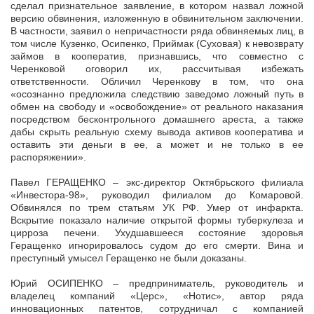
сделал признательное заявление, в котором назвал ложной
версию обвинения, изложенную в обвинительном заключении.
В частности, заявил о непричастности ряда обвиняемых лиц, в
том числе Кузенко, Осипенко, Приймак (Суховая) к невозврату
займов в кооператив, признавшись, что совместно с
Черенковой оговорил их, рассчитывая избежать
ответственности. Обличил Черенкову в том, что она
«осознанно предложила следствию заведомо ложный путь в
обмен на свободу и «освобождение» от реального наказания
посредством бесконтрольного домашнего ареста, а также
дабы скрыть реальную схему вывода активов кооператива и
оставить эти деньги в ее, а может и не только в ее
распоряжении».
Павел ГЕРАЩЕНКО – экс-директор Октябрьского филиала
«Инвестора-98», руководил филиалом до Комаровой.
Обвинялся по трем статьям УК РФ. Умер от инфаркта.
Вскрытие показало наличие открытой формы туберкулеза и
цирроза печени. Ухудшавшееся состояние здоровья
Геращенко игнорировалось судом до его смерти. Вина и
преступный умысел Геращенко не были доказаны.
Юрий ОСИПЕНКО – предприниматель, руководитель и
владелец компаний «Церс», «Нотис», автор ряда
инновационных патентов, сотрудничал с компанией