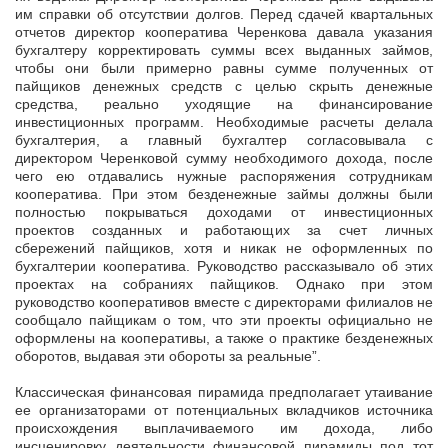
им справки об отсутствии долгов. Перед сдачей квартальных
отчетов директор кооператива Черенкова давала указания
бухгалтеру корректировать суммы всех выданных займов,
чтобы они были примерно равны сумме полученных от
пайщиков денежных средств с целью скрыть денежные
средства, реально уходящие на финансирование
инвестиционных программ. Необходимые расчеты делала
бухгалтерия, а главный бухгалтер согласовывала с
директором Черенковой сумму необходимого дохода, после
чего ею отдавались нужные распоряжения сотрудникам
кооператива. При этом безденежные займы должны были
полностью покрываться доходами от инвестиционных
проектов созданных и работающих за счет личных
сбережений пайщиков, хотя и никак не оформленных по
бухгалтерии кооператива. Руководство рассказывало об этих
проектах на собраниях пайщиков. Однако при этом
руководство кооперативов вместе с директорами филиалов не
сообщало пайщикам о том, что эти проекты официально не
оформлены на кооперативы, а также о практике безденежных
оборотов, выдавая эти обороты за реальные”.
Классическая финансовая пирамида предполагает утаивание
ее организаторами от потенциальных вкладчиков источника
происхождения выплачиваемого им дохода, либо
инсценировку деятельности финансовой пирамиды под тот