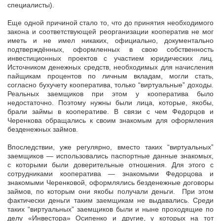
специалисты).
Еще одной причиной стало то, что до принятия необходимого
закона и соответствующей реорганизации кооператив не мог
иметь и не имел никаких, официально, документально
подтверждённых, оформленных в свою собственность
инвестиционных проектов с участием юридических лиц.
Источником денежных средств, необходимых для начисления
пайщикам процентов по личным вкладам, могли стать,
согласно бухучету кооператива, только “виртуальные” доходы.
Реальных заемщиков при этом у кооператива было
недостаточно. Поэтому нужны были лица, которые, якобы,
брали займы в кооперативе. В связи с чем Федорцов и
Черенкова обращались к своим знакомым для оформления
безденежных займов.
Впоследствии, уже регулярно, вместо таких “виртуальных”
заемщиков — использовались паспортные данные знакомых,
с которыми были доверительные отношения. Для этого с
сотрудниками кооператива — знакомыми Федорцова и
знакомыми Черенковой, оформлялись безденежные договоры
займов, по которым они якобы получали деньги. При этом
фактически деньги таким заемщикам не выдавались. Среди
таких “виртуальных” заемщиков были и ныне проходящие по
делу «Инвестора» Осипенко и другие, у которых на тот