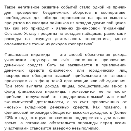
Такое негативное развитие событий стало одной из причин
для проведения безденежных оборотов в кооперативе,
необходимых для обхода ограничения на право выплаты
процентов по вкладам пайщиков из вкладов других пайщиков,
так как это приводит к явлению финансовой “пирамиды”.
Согласно Уставу проценты по вкладам пайщиков, равно как и
расходы на текущую деятельность кооператива, могли
оплачиваться только из доходов кооператива”.
Финансовая пирамида — это способ обеспечения дохода
участникам структуры за счёт постоянного привлечения
денежных средств. Суть ее заключается в привлечении
денежных средств физических или юридических лиц
посредством обещания высокой прибыльности от взносов,
производимых в фонд такой организации или объединения.
При этом выплата дохода лицам, осуществившим взнос в
фонд финансовой пирамиды, производится не из чистой
прибыли, получаемой от предпринимательской или иной
экономической деятельности, а за счет привлеченных от
«новых» вкладчиков денежных средств. Как правило, в
финансовой пирамиде обещается высокая доходность (более
20% в год), которую невозможно поддерживать длительное
время, а погашение обязательств пирамиды перед всеми
участниками становится заведомо невыполнимо.