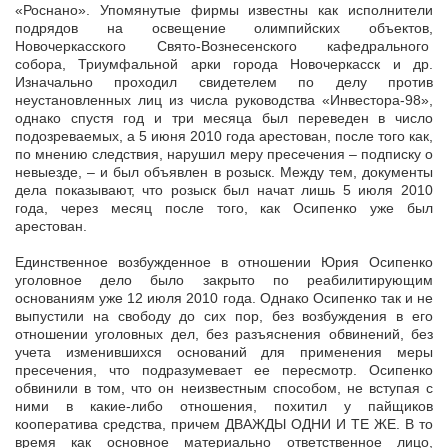
«Роснано». Упомянутые фирмы известны как исполнители
подрядов на освещение олимпийских объектов,
Новочеркасского Свято-Вознесенского кафедрального
собора, Триумфальной арки города Новочеркасск и др.
Изначально проходил свидетелем по делу против
неустановленных лиц из числа руководства «Инвестора-98»,
однако спустя год и три месяца был переведен в число
подозреваемых, а 5 июня 2010 года арестован, после того как,
по мнению следствия, нарушил меру пресечения – подписку о
невыезде, – и был объявлен в розыск. Между тем, документы
дела показывают, что розыск был начат лишь 5 июля 2010
года, через месяц после того, как Осипенко уже был
арестован.
Единственное возбужденное в отношении Юрия Осипенко
уголовное дело было закрыто по реабилитирующим
основаниям уже 12 июля 2010 года. Однако Осипенко так и не
выпустили на свободу до сих пор, без возбуждения в его
отношении уголовных дел, без разъяснения обвинений, без
учета изменившихся оснований для применения меры
пресечения, что подразумевает ее пересмотр. Осипенко
обвинили в том, что он неизвестным способом, не вступая с
ними в какие-либо отношения, похитил у пайщиков
кооператива средства, причем ДВАЖДЫ ОДНИ И ТЕ ЖЕ. В то
время как основное материально ответственное лицо,