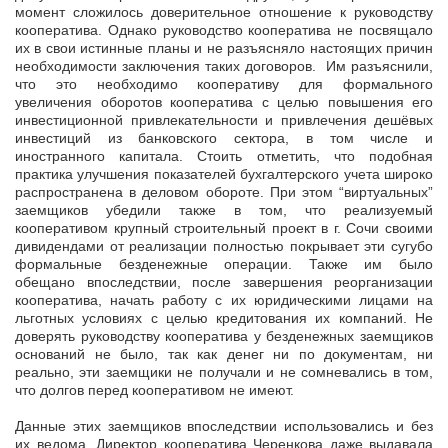
момент сложилось доверительное отношение к руководству
кооператива. Однако руководство кооператива не посвящало
их в свои истинные планы и не разъясняло настоящих причин
необходимости заключения таких договоров. Им разъяснили,
что это необходимо кооперативу для формального
увеличения оборотов кооператива с целью повышения его
инвестиционной привлекательности и привлечения дешёвых
инвестиций из банковского сектора, в том числе и
иностранного капитала. Стоить отметить, что подобная
практика улучшения показателей бухгалтерского учета широко
распространена в деловом обороте. При этом “виртуальных”
заемщиков убедили также в том, что реализуемый
кооперативом крупный строительный проект в г. Сочи своими
дивидендами от реализации полностью покрывает эти сугубо
формальные безденежные операции. Также им было
обещано впоследствии, после завершения реорганизации
кооператива, начать работу с их юридическими лицами на
льготных условиях с целью кредитования их компаний. Не
доверять руководству кооператива у безденежных заемщиков
оснований не было, так как денег ни по документам, ни
реально, эти заемщики не получали и не сомневались в том,
что долгов перед кооперативом не имеют.
Данные этих заемщиков впоследствии использовались и без
их ведома. Директор кооператива Черенкова даже выдавала