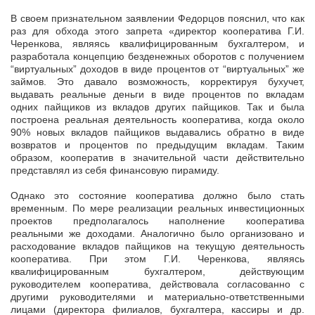
В своем признательном заявлении Федорцов пояснил, что как
раз для обхода этого запрета «директор кооператива Г.И.
Черенкова, являясь квалифицированным бухгалтером, и
разработала концепцию безденежных оборотов с получением
“виртуальных” доходов в виде процентов от “виртуальных” же
займов. Это давало возможность, корректируя бухучет,
выдавать реальные деньги в виде процентов по вкладам
одних пайщиков из вкладов других пайщиков. Так и была
построена реальная деятельность кооператива, когда около
90% новых вкладов пайщиков выдавались обратно в виде
возвратов и процентов по предыдущим вкладам. Таким
образом, кооператив в значительной части действительно
представлял из себя финансовую пирамиду.
Однако это состояние кооператива должно было стать
временным. По мере реализации реальных инвестиционных
проектов предполагалось наполнение кооператива
реальными же доходами. Аналогично было организовано и
расходование вкладов пайщиков на текущую деятельность
кооператива. При этом Г.И. Черенкова, являясь
квалифицированным бухгалтером, действующим
руководителем кооператива, действовала согласованно с
другими руководителями и материально-ответственными
лицами (директора филиалов, бухгалтера, кассиры и др.