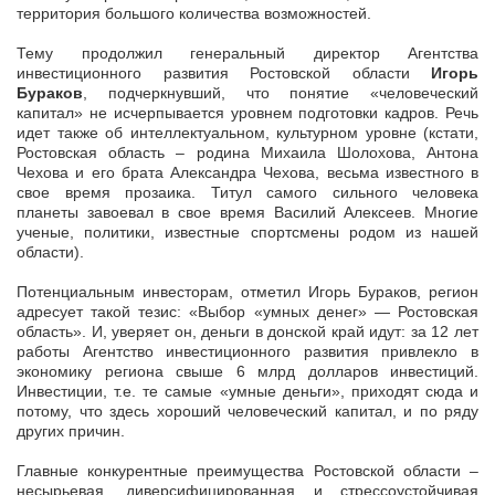
территория большого количества возможностей.
Тему продолжил генеральный директор Агентства
инвестиционного развития Ростовской области
Игорь
Бураков
, подчеркнувший, что понятие «человеческий
капитал» не исчерпывается уровнем подготовки кадров. Речь
идет также об интеллектуальном, культурном уровне (кстати,
Ростовская область – родина Михаила Шолохова, Антона
Чехова и его брата Александра Чехова, весьма известного в
свое время прозаика. Титул самого сильного человека
планеты завоевал в свое время Василий Алексеев. Многие
ученые, политики, известные спортсмены родом из нашей
области).
Потенциальным инвесторам, отметил Игорь Бураков, регион
адресует такой тезис: «Выбор «умных денег» — Ростовская
область». И, уверяет он, деньги в донской край идут: за 12 лет
работы Агентство инвестиционного развития привлекло в
экономику региона свыше 6 млрд долларов инвестиций.
Инвестиции, т.е. те самые «умные деньги», приходят сюда и
потому, что здесь хороший человеческий капитал, и по ряду
других причин.
Главные конкурентные преимущества Ростовской области –
несырьевая, диверсифицированная и стрессоустойчивая