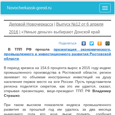
Novocherkassk-gorod.ru
Деловой Новочеркасск
|
Выпуск №12 от 6 апреля
2016
| «Умные деньги» выбирают Донской край
Поделиться
В ТПП РФ прошла
презентация экономического,
промышленного и инвестиционного развития Ростовской
области
.
В период кризиса на 154,6 процента вырос в 2015 году индекс
промышленного производства в Ростовской области; регион
занимает по объемам иностранных инвестиций на душу
населения первое место на юге России. Пусть представители
региона поделятся секретом, как это им удается, сказал,
открывая презентацию, вице-президент ТПП РФ
Владимир
Страшко
.
При таком высоком показателе индекса промышленного
развития за прошлый год им удалось за два месяца
нынешнего года его еще выше поднять, сообщил