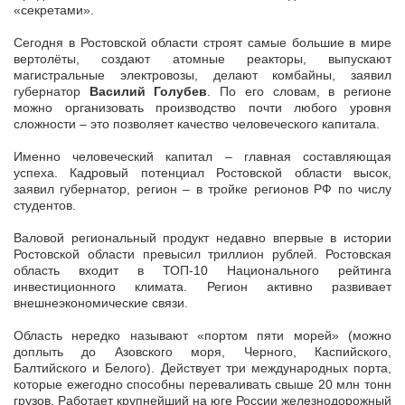
«секретами».
Сегодня в Ростовской области строят самые большие в мире
вертолёты, создают атомные реакторы, выпускают
магистральные электровозы, делают комбайны, заявил
губернатор
Василий Голубев
. По его словам, в регионе
можно организовать производство почти любого уровня
сложности – это позволяет качество человеческого капитала.
Именно человеческий капитал – главная составляющая
успеха. Кадровый потенциал Ростовской области высок,
заявил губернатор, регион – в тройке регионов РФ по числу
студентов.
Валовой региональный продукт недавно впервые в истории
Ростовской области превысил триллион рублей. Ростовская
область входит в ТОП-10 Национального рейтинга
инвестиционного климата. Регион активно развивает
внешнеэкономические связи.
Область нередко называют «портом пяти морей» (можно
доплыть до Азовского моря, Черного, Каспийского,
Балтийского и Белого). Действует три международных порта,
которые ежегодно способны переваливать свыше 20 млн тонн
грузов. Работает крупнейший на юге России железнодорожный