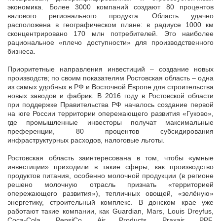
экономика. Более 3000 компаний создают 80 процентов
валового регионального продукта. Область удачно
расположена в географическом плане: в радиусе 1000 км
сконцентрировано 170 млн потребителей. Это наиболее
рациональное «плечо доступности» для производственного
бизнеса.
Приоритетные направления инвестиций – создание новых
производств; по своим показателям Ростовская область – одна
из самых удобных в РФ и Восточной Европе для строительства
новых заводов и фабрик. В 2016 году в Ростовской области
при поддержке Правительства РФ началось создание первой
на юге России территории опережающего развития «Гуково»,
где промышленные инвесторы получат максимальные
преференции, 80 процентов субсидирования
инфраструктурных расходов, налоговые льготы.
Ростовская область заинтересована в том, чтобы «умные
инвестиции» приходили в такие сферы, как производство
продуктов питания, особенно молочной продукции (в регионе
решено молочную отрасль признать «территорией
опережающего развития»), тепличных овощей, «зелёную»
энергетику, строительный комплекс. В донском крае уже
работают такие компании, как Guardian, Mars, Louis Dreyfus,
Coca-Cola, PepsiCo, Air Products, Praxair, PPF,