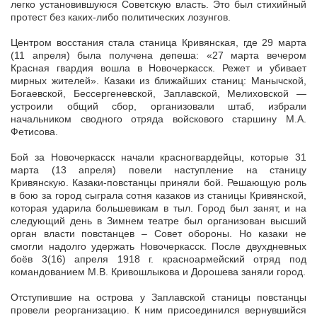
легко установившуюся Советскую власть. Это был стихийный
протест без каких-либо политических лозунгов.
Центром восстания стала станица Кривянская, где 29 марта
(11 апреля) была получена депеша: «27 марта вечером
Красная гвардия вошла в Новочеркасск. Режет и убивает
мирных жителей». Казаки из ближайших станиц: Манычской,
Богаевской, Бессергеневской, Заплавской, Мелиховской —
устроили общий сбор, организовали штаб, избрали
начальником сводного отряда войскового старшину М.А.
Фетисова.
Бой за Новочеркасск начали красногвардейцы, которые 31
марта (13 апреля) повели наступление на станицу
Кривянскую. Казаки-повстанцы приняли бой. Решающую роль
в бою за город сыграла сотня казаков из станицы Кривянской,
которая ударила большевикам в тыл. Город был занят, и на
следующий день в Зимнем театре был организован высший
орган власти повстанцев – Совет обороны. Но казаки не
смогли надолго удержать Новочеркасск. После двухдневных
боёв 3(16) апреля 1918 г. красноармейский отряд под
командованием М.В. Кривошлыкова и Дорошева заняли город.
Отступившие на острова у Заплавской станицы повстанцы
провели реорганизацию. К ним присоединился вернувшийся