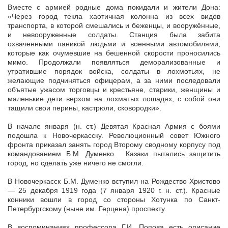
Вместе с армией родные дома покидали и жители Дона:
«Через город текла хаотичная колонна из всех видов
транспорта, в которой смешались и беженцы, и вооружённые,
и невооруженные солдаты. Станция была забита
охваченными паникой людьми и военными автомобилями,
которые как очумевшие на бешенной скорости проносились
мимо. Продолжали появляться деморализованные и
утратившие порядок войска, солдаты в лохмотьях, не
желающие подчиняться офицерам, а за ними последовали
объятые ужасом торговцы и крестьяне, старики, женщины и
маленькие дети верхом на лохматых лошадях, с собой они
тащили свои перины, кастрюли, сковородки».
В начале января (н. ст.) Девятая Красная Армия с боями
подошла к Новочеркасску. Революционный совет Южного
фронта приказал занять город Второму сводному корпусу под
командованием Б.М. Думенко. Казаки пытались защитить
город, но сделать уже ничего не смогли.
В Новочеркасск Б.М. Думенко вступил на Рождество Христово
— 25 декабря 1919 года (7 января 1920 г. н. ст.). Красные
конники вошли в город со стороны Хотунка по Санкт-
Петербургскому (ныне им. Герцена) проспекту.
В воспоминаниях профессора Г.И. Попова есть описание