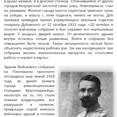
в душах казаков, и в донской столице. Отличавшийся от других
городов безупречной чистотой своих улиц, Новочеркасск, стал
не узнаваем. Жители города просто перестали замечать грязь
на улицах, и власть с этим поделать ничего не могла. Для
примера приведем приказ управляющего военным отделом
генерала Дубовского от 12 октября 1919 года: «10 октября я
посетил войсковое собрание и был поражен его неряшливым
видом. У входных дверей никого. От великолепного здания
внутри остались только развалины. Войти в собрание без
отвращения было нельзя. Такую запущенность нельзя было
объяснить недостатком рабочих рук, так как находящиеся при
собрании восемь военнопленных жалуются на отсутствие
работы и играют в карты».
Здание Войскового собрания
на Платовском проспекте
пострадало еще зимой 1918
года, во время захвата
города революционными
отрядами. Красноармейцы,
несмотря на то, что стали
новыми владельцами, все
разрушали и громили,
превращая порой комнаты
войсковых зданий в отхожие