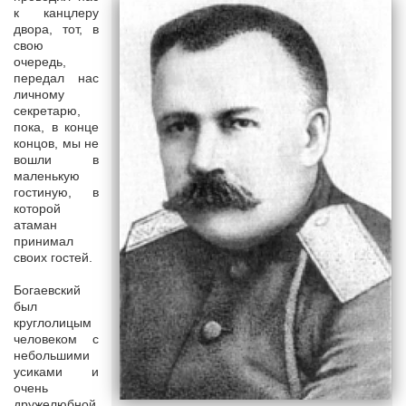
к канцлеру
двора, тот, в
свою
очередь,
передал нас
личному
секретарю,
пока, в конце
концов, мы не
вошли в
маленькую
гостиную, в
которой
атаман
принимал
своих гостей.
Богаевский
был
круглолицым
человеком с
небольшими
усиками и
очень
дружелюбной