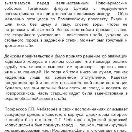
вытягиваться перед величественным Новочеркасским
собором. Гигантская фигура Ермака с недоумением
рассматривала эти приготовления к великому исходу. … Обоз
медленно потащился по Ермаковскому проспекту. Ехали и
шли тихо, без шуму и гаму, словно воры, чтобы не
потревожить обывателей. Всевеликое войско Донское, в лице
его старейшего учреждения – войскового штаба, уходило из
стольного города в задонские степи. Момент был грустный и
трогательный».
Донским правительством было принято решение об эвакуации
кадетского корпуса в полном составе, что навсегда решило
судьбу мальчишек и вынесло им приговор – прожить свою
жизнь за границей. Но тогда об этом никто не думал, так как
надеялись лишь на временное отступление. Кадетам
предстояло пройти пешком по заснеженной степи до станции
Кущевка, где они должны были сесть на поезд и доехать до
Новороссийска. Часть старших кадет была задействована в
охране обоза войскового штаба.
Профессор Г.П. Чебаторёв в своих воспоминаниях описывает
эвакуацию Донского кадетского корпуса, директором которого
с ноября был его отец П.Г. Чеботарёв: «Донской кадетский
корпус должен был покинуть город … пешком, так как крупный
железнодорожный узел Ростова-на-Дону, к юго-западу от нас,