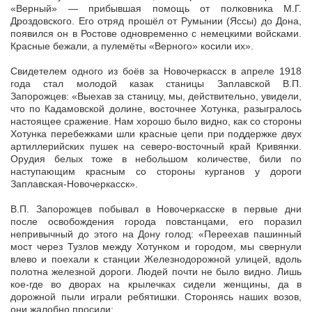
«Верный» — прибывшая помощь от полковника М.Г.
Дроздовского. Его отряд прошёл от Румынии (Яссы) до Дона,
появился он в Ростове одновременно с немецкими войсками.
Красные бежали, а пулемёты «Верного» косили их».
Свидетелем одного из боёв за Новочеркасск в апреле 1918
года стал молодой казак станицы Заплавской В.П.
Запорожцев: «Выехав за станицу, мы, действительно, увидели,
что по Кадамовской долине, восточнее Хотунка, разыгралось
настоящее сражение. Нам хорошо было видно, как со стороны
Хотунка перебежками шли красные цепи при поддержке двух
артиллерийских пушек на северо-восточный край Кривянки.
Орудия белых тоже в небольшом количестве, били по
наступающим красным со стороны курганов у дороги
Заплавская-Новочеркасск».
В.П. Запорожцев побывал в Новочеркасске в первые дни
после освобождения города повстанцами, его поразил
непривычный до этого на Дону голод: «Переехав пашинный
мост через Тузлов между Хотунком и городом, мы свернули
влево и поехали к станции Железнодорожной улицей, вдоль
полотна железной дороги. Людей почти не было видно. Лишь
кое-где во дворах на крылечках сидели женщины, да в
дорожной пыли играли ребятишки. Сторонясь наших возов,
они жалобно просили: