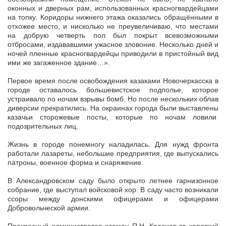
оконных и дверных рам, использованных красногвардейцами
на топку. Коридоры нижнего этажа оказались обращёнными в
отхожее место, и нисколько не преувеличиваю, что местами
на добрую четверть пол был покрыт всевозможными
отбросами, издававшими ужасное зловоние. Несколько дней и
ночей пленные красногвардейцы приводили в пристойный вид
ими же загаженное здание…».
Первое время после освобождения казаками Новочеркасска в
городе оставалось большевистское подполье, которое
устраивало по ночам взрывы бомб. Но после нескольких облав
диверсии прекратились. На окраинах города были выставлены
казачьи сторожевые посты, которые по ночам ловили
подозрительных лиц.
Жизнь в городе понемногу наладилась. Для нужд фронта
работали лазареты, небольшие предприятия, где выпускались
патроны, военное форма и снаряжение.
В Александровском саду было открыто летнее гарнизонное
собрание, где выступал войсковой хор. В саду часто возникали
ссоры между донскими офицерами и офицерами
Добровольческой армии.