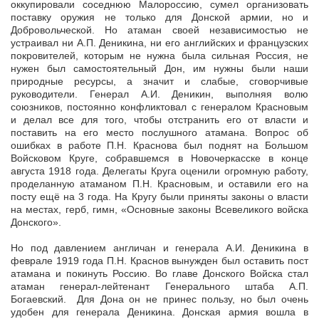
оккупировали соседнюю Малороссию, сумел организовать
поставку оружия не только для Донской армии, но и
Добровольческой. Но атаман своей независимостью не
устраивал ни А.П. Деникина, ни его английских и французских
покровителей, которым не нужна была сильная Россия, не
нужен был самостоятельный Дон, им нужны были наши
природные ресурсы, а значит и слабые, сговорчивые
руководители. Генерал А.И. Деникин, выполняя волю
союзников, постоянно конфликтовал с генералом Красновым
и делал все для того, чтобы отстранить его от власти и
поставить на его место послушного атамана. Вопрос об
ошибках в работе П.Н. Краснова был поднят на Большом
Войсковом Круге, собравшемся в Новочеркасске в конце
августа 1918 года. Делегаты Круга оценили огромную работу,
проделанную атаманом П.Н. Красновым, и оставили его на
посту ещё на 3 года. На Кругу были приняты законы о власти
на местах, герб, гимн, «Основные законы Всевеликого войска
Донского».
Но под давлением англичан и генерала А.И. Деникина в
феврале 1919 года П.Н. Краснов вынужден был оставить пост
атамана и покинуть Россию. Во главе Донского Войска стал
атаман генерал-лейтенант Генерального штаба А.П.
Богаевский. Для Дона он не принес пользу, но был очень
удобен для генерала Деникина. Донская армия вошла в