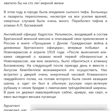
хватило бы на сто лет мирной жизни.
В этом году в городе была эпидемия сыпного тифа. Больницы
и лазареты переполнены, несмотря на все усилия врачей,
смертных случаев было очень много. Переболел тифом и
атаман А.П. Богаевский.
Английский офицер Хадлстон Уильямсон, входивший в состав
Британской военной миссии и описавший свои приключения в
России в книге «Прощание с Доном: Гражданская война в
дневниках британского офицера», впервые побывал в
Новочеркасске в апреле 1919 года: «После выяснения кое-
каких сведений о казаках моей первой обязанностью в
Новочеркасске, как мне казалось, было обратиться к атаману
Богаевскому. На следующий после приезда день я вместе с
Ангусом Кемпбеллом вознамерился это осуществить. Нас
встретил у дверей очень энергичный часовой Атаманского
гвардейского полка, на голове которого была синяя казацкая
шапка, а одет он был в обычную русскую серо-зеленую
рубашку и синие бриджи с лампасами трёхдюймовой ширины.
В руке он держал кавалерийскую саблю, кривую, как серп, и
явно выглядел весьма пугающе.
Адъютант
проводил нас