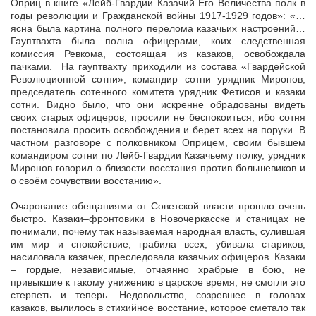
Оприц в книге «Лейб-Гвардии Казачий Его Величества полк в
годы революции и Гражданской войны 1917-1929 годов»: «…
ясна была картина полного перелома казачьих настроений…
Гауптвахта была полна офицерами, коих следственная
комиссия Ревкома, состоящая из казаков, освобождала
пачками. На гауптвахту приходили из состава «Гвардейской
Революционной сотни», командир сотни урядник Миронов,
председатель сотенного комитета урядник Фетисов и казаки
сотни. Видно было, что они искренне обрадованы видеть
своих старых офицеров, просили не беспокоиться, ибо сотня
постановила просить освобождения и берет всех на поруки. В
частном разговоре с полковником Оприцем, своим бывшем
командиром сотни по Лейб-Гвардии Казачьему полку, урядник
Миронов говорил о близости восстания против большевиков и
о своём сочувствии восстанию».
Очарование обещаниями от Советской власти прошло очень
быстро. Казаки–фронтовики в Новочеркасске и станицах не
понимали, почему так называемая народная власть, сулившая
им мир и спокойствие, грабила всех, убивала стариков,
насиловала казачек, преследовала казачьих офицеров. Казаки
– гордые, независимые, отчаянно храбрые в бою, не
привыкшие к такому унижению в царское время, не смогли это
стерпеть и теперь. Недовольство, созревшее в головах
казаков, вылилось в стихийное восстание, которое сметало так