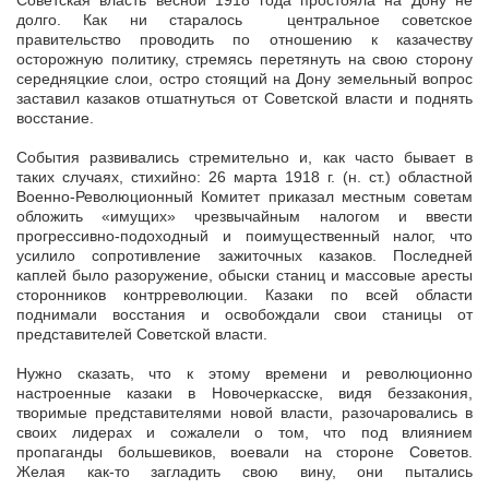
Советская власть весной 1918 года простояла на Дону не
долго. Как ни старалось центральное советское
правительство проводить по отношению к казачеству
осторожную политику, стремясь перетянуть на свою сторону
середняцкие слои, остро стоящий на Дону земельный вопрос
заставил казаков отшатнуться от Советской власти и поднять
восстание.
События развивались стремительно и, как часто бывает в
таких случаях, стихийно: 26 марта 1918 г. (н. ст.) областной
Военно-Революционный Комитет приказал местным советам
обложить «имущих» чрезвычайным налогом и ввести
прогрессивно-подоходный и поимущественный налог, что
усилило сопротивление зажиточных казаков. Последней
каплей было разоружение, обыски станиц и массовые аресты
сторонников контрреволюции. Казаки по всей области
поднимали восстания и освобождали свои станицы от
представителей Советской власти.
Нужно сказать, что к этому времени и революционно
настроенные казаки в Новочеркасске, видя беззакония,
творимые представителями новой власти, разочаровались в
своих лидерах и сожалели о том, что под влиянием
пропаганды большевиков, воевали на стороне Советов.
Желая как-то загладить свою вину, они пытались