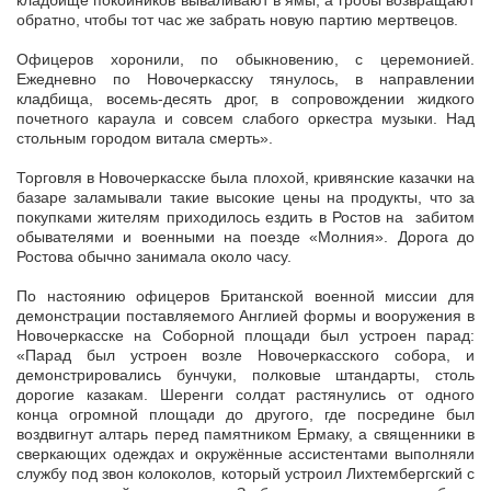
кладбище покойников вываливают в ямы, а гробы возвращают
обратно, чтобы тот час же забрать новую партию мертвецов.
Офицеров хоронили, по обыкновению, с церемонией.
Ежедневно по Новочеркасску тянулось, в направлении
кладбища, восемь-десять дрог, в сопровождении жидкого
почетного караула и совсем слабого оркестра музыки. Над
стольным городом витала смерть».
Торговля в Новочеркасске была плохой, кривянские казачки на
базаре заламывали такие высокие цены на продукты, что за
покупками жителям приходилось ездить в Ростов на забитом
обывателями и военными на поезде «Молния». Дорога до
Ростова обычно занимала около часу.
По настоянию офицеров Британской военной миссии для
демонстрации поставляемого Англией формы и вооружения в
Новочеркасске на Соборной площади был устроен парад:
«Парад был устроен возле Новочеркасского собора, и
демонстрировались бунчуки, полковые штандарты, столь
дорогие казакам. Шеренги солдат растянулись от одного
конца огромной площади до другого, где посредине был
воздвигнут алтарь перед памятником Ермаку, а священники в
сверкающих одеждах и окружённые ассистентами выполняли
службу под звон колоколов, который устроил Лихтембергский с