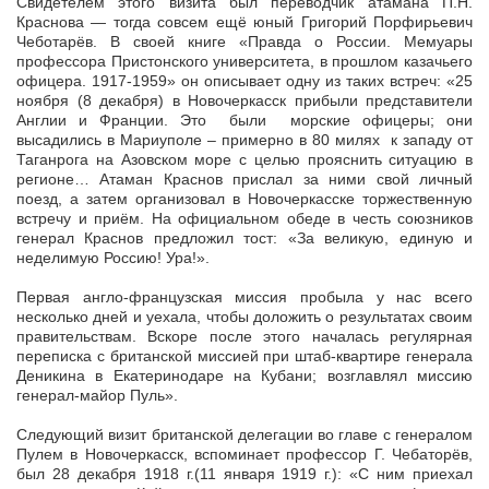
Свидетелем этого визита был переводчик атамана П.Н.
Краснова — тогда совсем ещё юный Григорий Порфирьевич
Чеботарёв. В своей книге «Правда о России. Мемуары
профессора Пристонского университета, в прошлом казачьего
офицера. 1917-1959» он описывает одну из таких встреч: «25
ноября (8 декабря) в Новочеркасск прибыли представители
Англии и Франции. Это были морские офицеры; они
высадились в Мариуполе – примерно в 80 милях к западу от
Таганрога на Азовском море с целью прояснить ситуацию в
регионе… Атаман Краснов прислал за ними свой личный
поезд, а затем организовал в Новочеркасске торжественную
встречу и приём. На официальном обеде в честь союзников
генерал Краснов предложил тост: «За великую, единую и
неделимую Россию! Ура!».
Первая англо-французская миссия пробыла у нас всего
несколько дней и уехала, чтобы доложить о результатах своим
правительствам. Вскоре после этого началась регулярная
переписка с британской миссией при штаб-квартире генерала
Деникина в Екатеринодаре на Кубани; возглавлял миссию
генерал-майор Пуль».
Следующий визит британской делегации во главе с генералом
Пулем в Новочеркасск, вспоминает профессор Г. Чебаторёв,
был 28 декабря 1918 г.(11 января 1919 г.): «С ним приехал