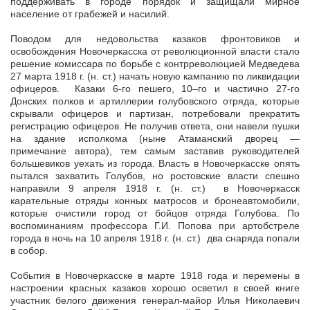
поддерживать в городе порядок и защищали мирное
население от грабежей и насилий.
Поводом для недовольства казаков фронтовиков и
освобождения Новочеркасска от революционной власти стало
решение комиссара по борьбе с контрреволюцией Медведева
27 марта 1918 г. (н. ст.) начать новую кампанию по ликвидации
офицеров. Казаки 6-го пешего, 10–го и частично 27-го
Донских полков и артиллерии голубовского отряда, которые
скрывали офицеров и партизан, потребовали прекратить
регистрацию офицеров. Не получив ответа, они навели пушки
на здание исполкома (ныне Атаманский дворец —
примечание автора), тем самым заставив руководителей
большевиков уехать из города. Власть в Новочеркасске опять
пытался захватить Голубов, но ростовские власти спешно
направили 9 апреля 1918 г. (н. ст.) в Новочеркасск
карательные отряды конных матросов и бронеавтомобили,
которые очистили город от бойцов отряда Голубова. По
воспоминаниям профессора Г.И. Попова при артобстреле
города в ночь на 10 апреля 1918 г. (н. ст.) два снаряда попали
в собор.
События в Новочеркасске в марте 1918 года и перемены в
настроении красных казаков хорошо осветил в своей книге
участник белого движения генерал-майор Илья Николаевич