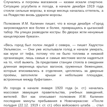
Случались и погромы магазинов — казаки искали спиртное.
Ситуацию усугубила и погода, в начале декабря 1919 года
стояли сильные морозы, в конце месяца началась оттепель, а
на Рождество вновь ударили морозы.
Полковник И.М. Калинин пишет, что в конце декабря «Город
загромождался все более и более, превращаясь в цыганский
табор. На улицах разводили костры. Во дворах жгли ненужные
канцелярские бумаги».
«Весь город был полон людей с севера, — пишет Хадлстон
Уильямсон. — Они уже испытывали голод и начали умирать,
как мухи от тифа, потому что не было топлива и никакой
организации, лишь самые и самые жестокие могли надеяться
на то, чтоб выжить. За пределами станции стояла в ожидании
длинная вереница крытых вагонов, груженных беженцами,
которые втискивались в отделения, цеплялись за дверные
проёмы, заполняли крыши и небольшие площадки,
встроенные между буфетами».
Из города в начале января 1920 года (н. ст.) началась
массовая эвакуация правительства, учебных заведений,
жителей. Вот как описывает полковник И.М. Калинин
последние минуты пребывания в Новочеркасске: «После
полудня (22.12. 1919 г. ст. ст.) обоз войскового штаба … стал