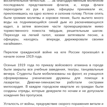
восхитительной четкостью. … За благодарственным молебном
последовало представление флагов, и, когда флаги
переходили из рук в руки, офицеры принимали их,
преклонившись на одно колено и склонив голову. Потом опять
были громкие молитвы и хоровое пение, было вылито много
воды на поднимающийся синий дым из раскачивающихся
кадил, а затем воинские части промаршировали мимо
торжественного помоста твёрдым, решительным шагом.
Переходя на легкий галоп, казаки затягивали песню, а
офицеры, находясь впереди, дирижировали своими
нагайками».
Перелом гражданской войне на юге России произошёл в
начале осени 1919 года.
Осенью 1919 года по приказу войскового атамана в городе
были закрыты все учебные заведения, театры, танцевальные
вечера. Студенты были мобилизованы на фронт, из учащихся
сформированы ученические дружины для помощи в
лазаретах. Девочки-гимназистки работали сестрами
милосердия. В каждом городском квартале из граждан были
созданы отряды, которые дежурили по ночам и не допускали
хождения без пропусков.
Усталость от войны, предчувствие скорого поражения витали и