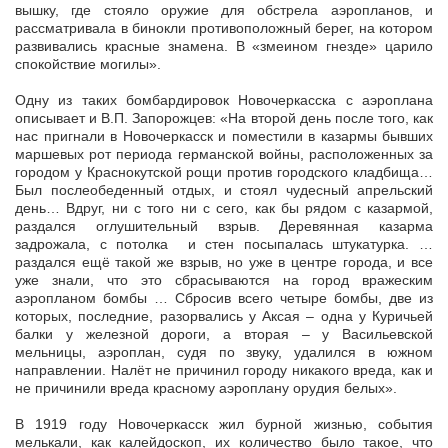
вышку, где стояло оружие для обстрела аэропланов, и
рассматривала в бинокли противоположный берег, на котором
развивались красные знамена. В «змеином гнезде» царило
спокойствие могилы».
Одну из таких бомбардировок Новочеркасска с аэроплана
описывает и В.П. Запорожцев: «На второй день после того, как
нас пригнали в Новочеркасск и поместили в казармы бывших
маршевых рот периода германской войны, расположенных за
городом у Краснокутской рощи против городского кладбища…
Был послеобеденный отдых, и стоял чудесный апрельский
день… Вдруг, ни с того ни с сего, как бы рядом с казармой,
раздался оглушительный взрыв. Деревянная казарма
задрожала, с потолка и стен посыпалась штукатурка. …
раздался ещё такой же взрыв, но уже в центре города, и все
уже знали, что это сбрасываются на город вражеским
аэропланом бомбы … Сбросив всего четыре бомбы, две из
которых, последние, разорвались у Аксая – одна у Куричьей
балки у железной дороги, а вторая – у Васильевской
мельницы, аэроплан, судя по звуку, удалился в южном
направлении. Налёт не причинил городу никакого вреда, как и
не причинили вреда красному аэроплану орудия белых».
В 1919 году Новочеркасск жил бурной жизнью, события
мелькали, как калейдоскоп, их количество было такое, что