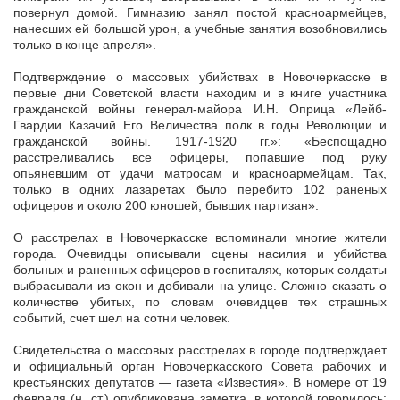
повернул домой. Гимназию занял постой красноармейцев,
нанесших ей большой урон, а учебные занятия возобновились
только в конце апреля».
Подтверждение о массовых убийствах в Новочеркасске в
первые дни Советской власти находим и в книге участника
гражданской войны генерал-майора И.Н. Оприца «Лейб-
Гвардии Казачий Его Величества полк в годы Революции и
гражданской войны. 1917-1920 гг.»: «Беспощадно
расстреливались все офицеры, попавшие под руку
опьяневшим от удачи матросам и красноармейцам. Так,
только в одних лазаретах было перебито 102 раненых
офицеров и около 200 юношей, бывших партизан».
О расстрелах в Новочеркасске вспоминали многие жители
города. Очевидцы описывали сцены насилия и убийства
больных и раненных офицеров в госпиталях, которых солдаты
выбрасывали из окон и добивали на улице. Сложно сказать о
количестве убитых, по словам очевидцев тех страшных
событий, счет шел на сотни человек.
Свидетельства о массовых расстрелах в городе подтверждает
и официальный орган Новочеркасского Совета рабочих и
крестьянских депутатов — газета «Известия». В номере от 19
февраля (н. ст.) опубликована заметка, в которой говорилось: