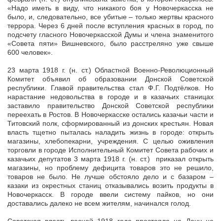
«Надо иметь в виду, что никакого боя у Новочеркасска не
было, и, следовательно, все убитые – только жертвы красного
террора. Через 6 дней после вступления красных в город, по
подсчету гласного Новочеркасской Думы и члена знаменитого
«Совета пяти» Вишневского, было расстреляно уже свыше
600 человек».
23 марта 1918 г. (н. ст.) Областной Военно-Революционный
Комитет объявил об образовании Донской Советской
республики. Главой правительства стал Ф.Г. Подтёлков. Но
нарастание недовольства в городе и в казачьих станицах
заставило правительство Донской Советской республики
переехать в Ростов. В Новочеркасске остались казачьи части и
Титовский полк, сформированный из донских крестьян. Новая
власть тщетно пыталась наладить жизнь в городе: открыть
магазины, хлебопекарни, учреждения. С целью оживления
торговли в городе Исполнительный Комитет Совета рабочих и
казачьих депутатов 3 марта 1918 г. (н. ст.) приказал открыть
магазины, но проблему дефицита товаров это не решило,
товаров не было. Не лучше обстояло дело и с базаром –
казаки из окрестных станиц отказывались возить продукты в
Новочеркасск. В городе ввели систему пайков, но они
доставались далеко не всем жителям, начинался голод.