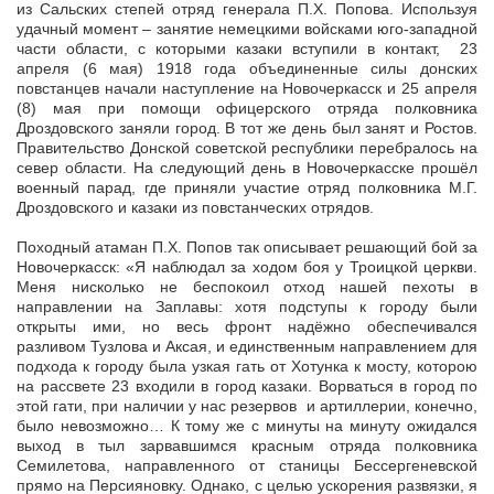
из Сальских степей отряд генерала П.Х. Попова. Используя
удачный момент – занятие немецкими войсками юго-западной
части области, с которыми казаки вступили в контакт, 23
апреля (6 мая) 1918 года объединенные силы донских
повстанцев начали наступление на Новочеркасск и 25 апреля
(8) мая при помощи офицерского отряда полковника
Дроздовского заняли город. В тот же день был занят и Ростов.
Правительство Донской советской республики перебралось на
север области. На следующий день в Новочеркасске прошёл
военный парад, где приняли участие отряд полковника М.Г.
Дроздовского и казаки из повстанческих отрядов.
Походный атаман П.Х. Попов так описывает решающий бой за
Новочеркасск: «Я наблюдал за ходом боя у Троицкой церкви.
Меня нисколько не беспокоил отход нашей пехоты в
направлении на Заплавы: хотя подступы к городу были
открыты ими, но весь фронт надёжно обеспечивался
разливом Тузлова и Аксая, и единственным направлением для
подхода к городу была узкая гать от Хотунка к мосту, которою
на рассвете 23 входили в город казаки. Ворваться в город по
этой гати, при наличии у нас резервов и артиллерии, конечно,
было невозможно… К тому же с минуты на минуту ожидался
выход в тыл зарвавшимся красным отряда полковника
Семилетова, направленного от станицы Бессергеневской
прямо на Персияновку. Однако, с целью ускорения развязки, я