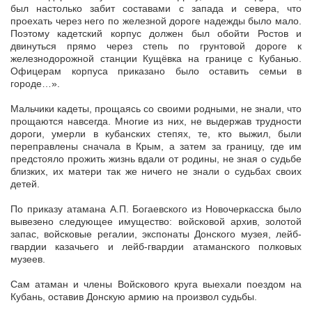
был настолько забит составами с запада и севера, что
проехать через него по железной дороге надежды было мало.
Поэтому кадетский корпус должен был обойти Ростов и
двинуться прямо через степь по грунтовой дороге к
железнодорожной станции Кущёвка на границе с Кубанью.
Офицерам корпуса приказано было оставить семьи в
городе…».
Мальчики кадеты, прощаясь со своими родными, не знали, что
прощаются навсегда. Многие из них, не выдержав трудности
дороги, умерли в кубанских степях, те, кто выжил, были
переправлены сначала в Крым, а затем за границу, где им
предстояло прожить жизнь вдали от родины, не зная о судьбе
близких, их матери так же ничего не знали о судьбах своих
детей.
По приказу атамана А.П. Богаевского из Новочеркасска было
вывезено следующее имущество: войсковой архив, золотой
запас, войсковые регалии, экспонаты Донского музея, лейб-
гвардии казачьего и лейб-гвардии атаманского полковых
музеев.
Сам атаман и члены Войскового круга выехали поездом на
Кубань, оставив Донскую армию на произвол судьбы.