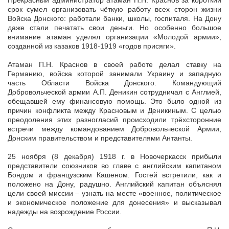
Прекрасный администратор атаман П.Н. Краснов за короткий
срок сумел организовать чёткую работу всех сторон жизни
Войска Донского: работали банки, школы, госпиталя. На Дону
даже стали печатать свои деньги. Но особенно большое
внимание атаман уделял организации «Молодой армии»,
созданной из казаков 1918-1919 «годов присяги».
Атаман П.Н. Краснов в своей работе делал ставку на
Германию, войска которой занимали Украину и западную
часть Области Войска Донского. Командующий
Добровольческой армии А.П. Деникин сотрудничал с Англией,
обещавшей ему финансовую помощь. Это было одной из
причин конфликта между Красновым и Деникиным. С целью
преодоления этих разногласий происходили трёхсторонние
встречи между командованием Добровольческой Армии,
Донским правительством и представителями Антанты.
25 ноября (8 декабря) 1918 г. в Новочеркасск прибыли
представители союзников во главе с английским капитаном
Бондом и французским Кашеном. Гостей встретили, как и
положено на Дону, радушно. Английский капитан объяснял
цели своей миссии – узнать на месте «военное, политическое
и экономическое положение для донесения» и высказывал
надежды на возрождение России.