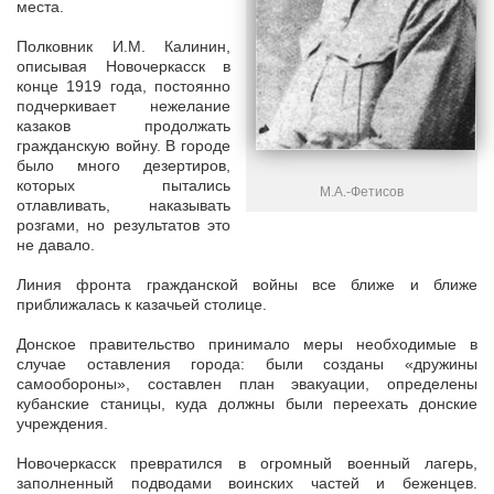
места.
Полковник И.М. Калинин,
описывая Новочеркасск в
конце 1919 года, постоянно
подчеркивает нежелание
казаков продолжать
гражданскую войну. В городе
было много дезертиров,
которых пытались
М.А.-Фетисов
отлавливать, наказывать
розгами, но результатов это
не давало.
Линия фронта гражданской войны все ближе и ближе
приближалась к казачьей столице.
Донское правительство принимало меры необходимые в
случае оставления города: были созданы «дружины
самообороны», составлен план эвакуации, определены
кубанские станицы, куда должны были переехать донские
учреждения.
Новочеркасск превратился в огромный военный лагерь,
заполненный подводами воинских частей и беженцев.