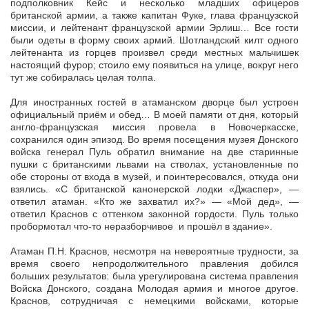
подполковник Кейс и несколько младших офицеров
британской армии, а также капитан Фуке, глава французской
миссии, и лейтенант французской армии Эрлиш… Все гости
были одеты в форму своих армий. Шотландский килт одного
лейтенанта из горцев произвел среди местных мальчишек
настоящий фурор; стоило ему появиться на улице, вокруг него
тут же собиралась целая толпа.
Для иностранных гостей в атаманском дворце был устроен
официальный приём и обед… В моей памяти от дня, который
англо-французская миссия провела в Новочеркасске,
сохранился один эпизод. Во время посещения музея Донского
войска генерал Пуль обратил внимание на две старинные
пушки с британскими львами на стволах, установленные по
обе стороны от входа в музей, и поинтересовался, откуда они
взялись. «С британской канонерской лодки «Джаспер», —
ответил атаман. «Кто же захватил их?» — «Мой дед», —
ответил Краснов с оттенком законной гордости. Пуль только
пробормотал что-то неразборчивое и прошёл в здание».
Атаман П.Н. Краснов, несмотря на невероятные трудности, за
время своего непродолжительного правления добился
больших результатов: была урегулирована система правления
Войска Донского, создана Молодая армия и многое другое.
Краснов, сотрудничая с немецкими войсками, которые