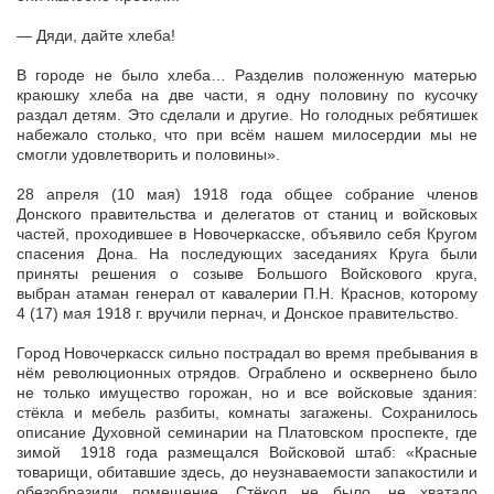
— Дяди, дайте хлеба!
В городе не было хлеба… Разделив положенную матерью
краюшку хлеба на две части, я одну половину по кусочку
раздал детям. Это сделали и другие. Но голодных ребятишек
набежало столько, что при всём нашем милосердии мы не
смогли удовлетворить и половины».
28 апреля (10 мая) 1918 года общее собрание членов
Донского правительства и делегатов от станиц и войсковых
частей, проходившее в Новочеркасске, объявило себя Кругом
спасения Дона. На последующих заседаниях Круга были
приняты решения о созыве Большого Войскового круга,
выбран атаман генерал от кавалерии П.Н. Краснов, которому
4 (17) мая 1918 г. вручили пернач, и Донское правительство.
Город Новочеркасск сильно пострадал во время пребывания в
нём революционных отрядов. Ограблено и осквернено было
не только имущество горожан, но и все войсковые здания:
стёкла и мебель разбиты, комнаты загажены. Сохранилось
описание Духовной семинарии на Платовском проспекте, где
зимой 1918 года размещался Войсковой штаб: «Красные
товарищи, обитавшие здесь, до неузнаваемости запакостили и
обезобразили помещение. Стёкол не было, не хватало