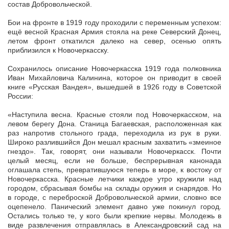
состав Добровольческой.
Бои на фронте в 1919 году проходили с переменным успехом:
ещё весной Красная Армия стояла на реке Северский Донец,
летом фронт откатился далеко на север, осенью опять
приблизился к Новочеркасску.
Сохранилось описание Новочеркасска 1919 года полковника
Иван Михайловича Калинина, которое он приводит в своей
книге «Русская Вандея», вышедшей в 1926 году в Советской
России:
«Наступила весна. Красные стояли под Новочеркасском, на
левом берегу Дона. Станица Багаевская, расположенная как
раз напротив стольного града, переходила из рук в руки.
Широко разлившийся Дон мешал красным захватить «змеиное
гнездо». Так, говорят, они называли Новочеркасск. Почти
целый месяц, если не больше, беспрерывная канонада
оглашала степь, превратившуюся теперь в море, к востоку от
Новочеркасска. Красные летчики каждое утро кружили над
городом, сбрасывая бомбы на склады оружия и снарядов. Но
в городе, с переброской Добровольческой армии, словно все
оцепенело. Панический элемент давно уже покинул город.
Остались только те, у кого были крепкие нервы. Молодежь в
виде развлечения отправлялась в Александровский сад на