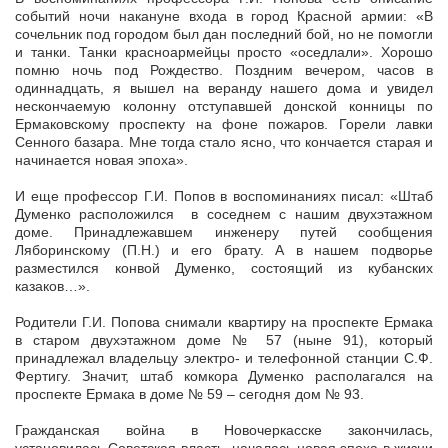
событий ночи накануне входа в город Красной армии: «В
сочельник под городом был дан последний бой, но не помогли
и танки. Танки красноармейцы просто «оседлали». Хорошо
помню ночь под Рождество. Поздним вечером, часов в
одиннадцать, я вышел на веранду нашего дома и увидел
нескончаемую колонну отступавшей донской конницы по
Ермаковскому проспекту на фоне пожаров. Горели лавки
Сенного базара. Мне тогда стало ясно, что кончается старая и
начинается новая эпоха».
И еще профессор Г.И. Попов в воспоминаниях писал: «Штаб
Думенко расположился в соседнем с нашим двухэтажном
доме. Принадлежавшем инженеру путей сообщения
Ляборинскому (П.Н.) и его брату. А в нашем подворье
разместился конвой Думенко, состоящий из кубанских
казаков…».
Родители Г.И. Попова снимали квартиру на проспекте Ермака
в старом двухэтажном доме № 57 (ныне 91), который
принадлежал владельцу электро- и телефонной станции С.Ф.
Фертигу. Значит, штаб комкора Думенко располагался на
проспекте Ермака в доме № 59 – сегодня дом № 93.
Гражданская война в Новочеркасске закончилась,