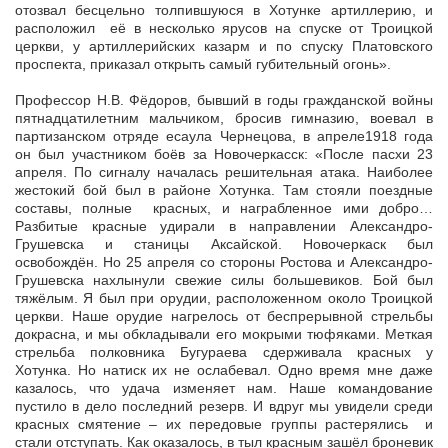
отозвал бесцельно толпившуюся в Хотунке артиллерию, и
расположил её в несколько ярусов на спуске от Троицкой
церкви, у артиллерийских казарм и по спуску Платовского
проспекта, приказал открыть самый губительный огонь».
Профессор Н.В. Фёдоров, бывший в годы гражданской войны
пятнадцатилетним мальчиком, бросив гимназию, воевал в
партизанском отряде есаула Чернецова, в апреле1918 года
он был участником боёв за Новочеркасск: «После пасхи 23
апреля. По сигналу началась решительная атака. Наиболее
жестокий бой был в районе Хотунка. Там стояли поездные
составы, полные красных, и награбленное ими добро…
Разбитые красные удирали в направлении Александро-
Грушевска и станицы Аксайской. Новочеркаск был
освобождён. Но 25 апреля со стороны Ростова и Александро-
Грушевска нахлынули свежие силы большевиков. Бой был
тяжёлым. Я был при орудии, расположенном около Троицкой
церкви. Наше орудие нагрелось от беспрерывной стрельбы
докрасна, и мы обкладывали его мокрыми тюфяками. Меткая
стрельба полковника Бугураева сдерживала красных у
Хотунка. Но натиск их не ослабевал. Одно время мне даже
казалось, что удача изменяет нам. Наше командование
пустило в дело последний резерв. И вдруг мы увидели среди
красных смятение – их передовые группы растерялись и
стали отступать. Как оказалось, в тыл красным зашёл броневик