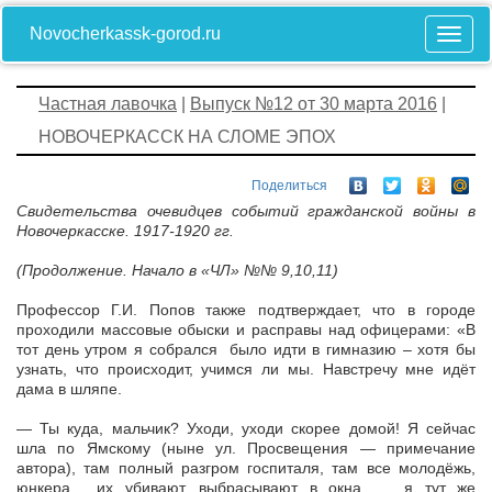
Novocherkassk-gorod.ru
Частная лавочка
|
Выпуск №12 от 30 марта 2016
|
НОВОЧЕРКАССК НА СЛОМЕ ЭПОХ
Поделиться
Свидетельства очевидцев событий гражданской войны в
Новочеркасске. 1917-1920 гг.
(Продолжение. Начало в «ЧЛ» №№ 9,10,11)
Профессор Г.И. Попов также подтверждает, что в городе
проходили массовые обыски и расправы над офицерами: «В
тот день утром я собрался было идти в гимназию – хотя бы
узнать, что происходит, учимся ли мы. Навстречу мне идёт
дама в шляпе.
— Ты куда, мальчик? Уходи, уходи скорее домой! Я сейчас
шла по Ямскому (ныне ул. Просвещения — примечание
автора), там полный разгром госпиталя, там все молодёжь,
юнкера… их убивают, выбрасывают в окна. … я тут же