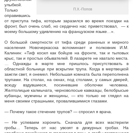
улыбкой.
П.Х.-Попов
Только
оправившись
от приступа тифа, которым заразился во время поездки на
фронт, был очень слаб, но сердечно нас приветствовал, — к
моему большому удивлению на французском языке…».
О большой смертности от тифа среди раненых и мирного
населения Новочеркасска вспоминает и полковник И.М.
Калинин: «Тиф косил как бойцов на фронте, так и тыловых
крыс, так и простых обывателей. В лазарете не хватало места.
… Однажды в марте мне пришлось присутствовать в
областной больнице при вскрытии трупа. Когда в мертвецкой
зажгли свет, я онемел. Небольшая комната была переполнена
трупами. На столах, на окнах, под столами, у самых дверей,
всюду вздувшиеся, посиневшие оболочки человека.
Желтолицые калмычата, черноволосые кавказцы, белобрысые
кубанцы, мужчины и женщины, — кто только не глядел на
меня своими страшными, провалившимися глазами.
— Почему такое стечение трупов? — спросил я врача.
— Не успеваем хоронить. Сначала для всех мастерили
гробы… Теперь от нас увозят в дежурных гробах. На