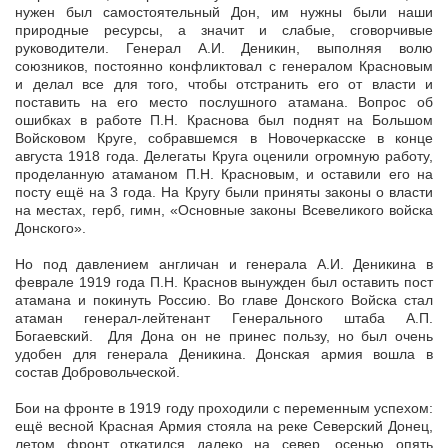
нужен был самостоятельный Дон, им нужны были наши
природные ресурсы, а значит и слабые, сговорчивые
руководители. Генерал А.И. Деникин, выполняя волю
союзников, постоянно конфликтовал с генералом Красновым
и делал все для того, чтобы отстранить его от власти и
поставить на его место послушного атамана. Вопрос об
ошибках в работе П.Н. Краснова был поднят на Большом
Войсковом Круге, собравшемся в Новочеркасске в конце
августа 1918 года. Делегаты Круга оценили огромную работу,
проделанную атаманом П.Н. Красновым, и оставили его на
посту ещё на 3 года. На Кругу были приняты законы о власти
на местах, герб, гимн, «Основные законы Всевеликого войска
Донского».
Но под давлением англичан и генерала А.И. Деникина в
феврале 1919 года П.Н. Краснов вынужден был оставить пост
атамана и покинуть Россию. Во главе Донского Войска стал
атаман генерал-лейтенант Генерального штаба А.П.
Богаевский. Для Дона он не принес пользу, но был очень
удобен для генерала Деникина. Донская армия вошла в
состав Добровольческой.
Бои на фронте в 1919 году проходили с переменным успехом:
ещё весной Красная Армия стояла на реке Северский Донец,
летом фронт откатился далеко на север, осенью опять