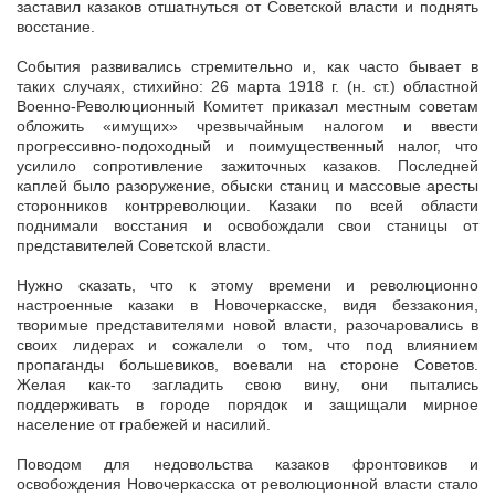
заставил казаков отшатнуться от Советской власти и поднять
восстание.
События развивались стремительно и, как часто бывает в
таких случаях, стихийно: 26 марта 1918 г. (н. ст.) областной
Военно-Революционный Комитет приказал местным советам
обложить «имущих» чрезвычайным налогом и ввести
прогрессивно-подоходный и поимущественный налог, что
усилило сопротивление зажиточных казаков. Последней
каплей было разоружение, обыски станиц и массовые аресты
сторонников контрреволюции. Казаки по всей области
поднимали восстания и освобождали свои станицы от
представителей Советской власти.
Нужно сказать, что к этому времени и революционно
настроенные казаки в Новочеркасске, видя беззакония,
творимые представителями новой власти, разочаровались в
своих лидерах и сожалели о том, что под влиянием
пропаганды большевиков, воевали на стороне Советов.
Желая как-то загладить свою вину, они пытались
поддерживать в городе порядок и защищали мирное
население от грабежей и насилий.
Поводом для недовольства казаков фронтовиков и
освобождения Новочеркасска от революционной власти стало