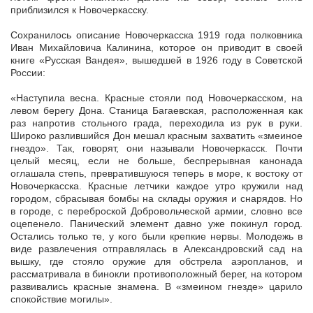
приблизился к Новочеркасску.
Сохранилось описание Новочеркасска 1919 года полковника
Иван Михайловича Калинина, которое он приводит в своей
книге «Русская Вандея», вышедшей в 1926 году в Советской
России:
«Наступила весна. Красные стояли под Новочеркасском, на
левом берегу Дона. Станица Багаевская, расположенная как
раз напротив стольного града, переходила из рук в руки.
Широко разлившийся Дон мешал красным захватить «змеиное
гнездо». Так, говорят, они называли Новочеркасск. Почти
целый месяц, если не больше, беспрерывная канонада
оглашала степь, превратившуюся теперь в море, к востоку от
Новочеркасска. Красные летчики каждое утро кружили над
городом, сбрасывая бомбы на склады оружия и снарядов. Но
в городе, с переброской Добровольческой армии, словно все
оцепенело. Панический элемент давно уже покинул город.
Остались только те, у кого были крепкие нервы. Молодежь в
виде развлечения отправлялась в Александровский сад на
вышку, где стояло оружие для обстрела аэропланов, и
рассматривала в бинокли противоположный берег, на котором
развивались красные знамена. В «змеином гнезде» царило
спокойствие могилы».