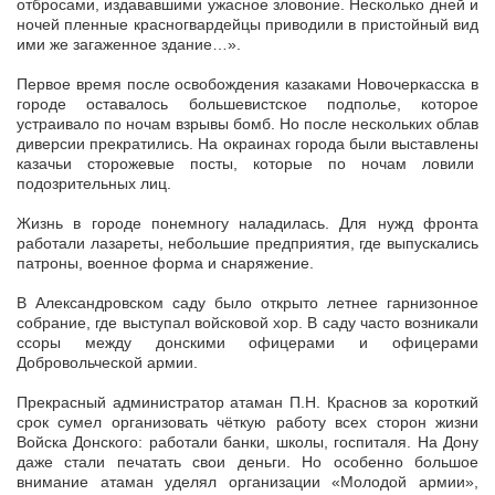
отбросами, издававшими ужасное зловоние. Несколько дней и
ночей пленные красногвардейцы приводили в пристойный вид
ими же загаженное здание…».
Первое время после освобождения казаками Новочеркасска в
городе оставалось большевистское подполье, которое
устраивало по ночам взрывы бомб. Но после нескольких облав
диверсии прекратились. На окраинах города были выставлены
казачьи сторожевые посты, которые по ночам ловили
подозрительных лиц.
Жизнь в городе понемногу наладилась. Для нужд фронта
работали лазареты, небольшие предприятия, где выпускались
патроны, военное форма и снаряжение.
В Александровском саду было открыто летнее гарнизонное
собрание, где выступал войсковой хор. В саду часто возникали
ссоры между донскими офицерами и офицерами
Добровольческой армии.
Прекрасный администратор атаман П.Н. Краснов за короткий
срок сумел организовать чёткую работу всех сторон жизни
Войска Донского: работали банки, школы, госпиталя. На Дону
даже стали печатать свои деньги. Но особенно большое
внимание атаман уделял организации «Молодой армии»,