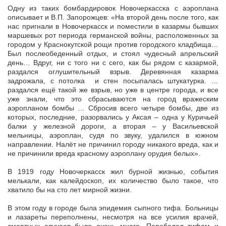
Одну из таких бомбардировок Новочеркасска с аэроплана
описывает и В.П. Запорожцев: «На второй день после того, как
нас пригнали в Новочеркасск и поместили в казармы бывших
маршевых рот периода германской войны, расположенных за
городом у Краснокутской рощи против городского кладбища…
Был послеобеденный отдых, и стоял чудесный апрельский
день… Вдруг, ни с того ни с сего, как бы рядом с казармой,
раздался оглушительный взрыв. Деревянная казарма
задрожала, с потолка и стен посыпалась штукатурка. …
раздался ещё такой же взрыв, но уже в центре города, и все
уже знали, что это сбрасываются на город вражеским
аэропланом бомбы … Сбросив всего четыре бомбы, две из
которых, последние, разорвались у Аксая – одна у Куричьей
балки у железной дороги, а вторая – у Васильевской
мельницы, аэроплан, судя по звуку, удалился в южном
направлении. Налёт не причинил городу никакого вреда, как и
не причинили вреда красному аэроплану орудия белых».
В 1919 году Новочеркасск жил бурной жизнью, события
мелькали, как калейдоскоп, их количество было такое, что
хватило бы на сто лет мирной жизни.
В этом году в городе была эпидемия сыпного тифа. Больницы
и лазареты переполнены, несмотря на все усилия врачей,