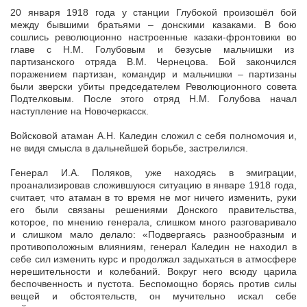
20 января 1918 года у станции Глубокой произошёл бой
между бывшими братьями – донскими казаками. В бою
сошлись революционно настроенные казаки-фронтовики во
главе с Н.М. Голубовым и безусые мальчишки из
партизанского отряда В.М. Чернецова. Бой закончился
поражением партизан, командир и мальчишки – партизаны
были зверски убиты председателем Революционного совета
Подтелковым. После этого отряд Н.М. Голубова начал
наступление на Новочеркасск.
Войсковой атаман А.Н. Каледин сложил с себя полномочия и,
не видя смысла в дальнейшей борьбе, застрелился.
Генерал И.А. Поляков, уже находясь в эмиграции,
проанализировав сложившуюся ситуацию в январе 1918 года,
считает, что атаман в то время не мог ничего изменить, руки
его были связаны решениями Донского правительства,
которое, по мнению генерала, слишком много разговаривало
и слишком мало делало: «Подвергаясь разнообразным и
противоположным влияниям, генерал Каледин не находил в
себе сил изменить курс и продолжал задыхаться в атмосфере
нерешительности и колебаний. Вокруг него всюду царила
беспочвенность и пустота. Беспомощно борясь против силы
вещей и обстоятельств, он мучительно искал себе