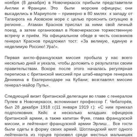
ноября (8 декабря) в Новочеркасск прибыли представители
Англии и Франции. Это были морские офицеры; они
высадились в Мариуполе – примерно в 80 милях к западу от
Таганрога на Азовском море с целью прояснить ситуацию в
регионе… Атаман Краснов прислал за ними свой личный
поезд, а затем организовал в Новочеркасске торжественную
встречу и приём. На официальном обеде в честь союзников
генерал Краснов предложил тост: «За великую, единую и
неделимую Россию! Ура!».
Первая англо-французская миссия пробыла у нас всего
несколько дней и уехала, чтобы доложить о результатах своим
правительствам. Вскоре после этого началась регулярная
переписка с британской миссией при штаб-квартире генерала
Деникина в Екатеринодаре на Кубани; возглавлял миссию
генерал-майор Пуль».
Следующий визит британской делегации во главе с генералом
Пулем в Новочеркасск, вспоминает профессор Г. Чебаторёв,
был 28 декабря 1918 г.(11 января 1919 г.): «С ним приехал
подполковник Кейс и несколько младших офицеров
британской армии, а также капитан Фуке, глава французской
миссии, и лейтенант французской армии Эрлиш… Все гости
были одеты в форму своих армий. Шотландский килт одного
лейтенанта из горцев произвел среди местных мальчишек