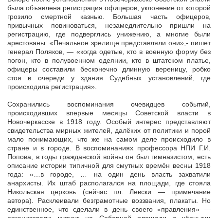
была объявлена регистрация офицеров, уклонение от которой
грозило смертной казнью. Большая часть офицеров,
привычных повиноваться, незамедлительно пришли на
регистрацию, где подверглись унижению, а многие были
арестованы. «Печальное зрелище представляли они»,- пишет
генерал Поляков, — «когда одетые, кто в военную форму без
погон, кто в полувоенном одеянии, кто в штатском платье,
офицеры составили бесконечно длинную вереницу, робко
стоя в очереди у здания Судебных установлений, где
происходила регистрация».
Сохранились воспоминания очевидцев событий,
происходивших впервые месяцы Советской власти в
Новочеркасске в 1918 году. Особый интерес представляют
свидетельства мирных жителей, далёких от политики и порой
мало понимающих, что же на самом деле происходило в
стране и в городе. В воспоминаниях профессора НПИ Г.И.
Попова, в годы гражданской войны он был гимназистом, есть
описание истории типичной для смутных времён весны 1918
года: «…в городе, … на один день власть захватили
анархисты. Их штаб располагался на площади, где стояла
Никольская церковь (сейчас пл. Левски — примечание
автора). Расклеивали безграмотные воззвания, плакаты. Но
единственное, что сделали в день своего «правления» —