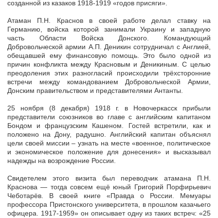
созданной из казаков 1918-1919 «годов присяги».
Атаман П.Н. Краснов в своей работе делал ставку на
Германию, войска которой занимали Украину и западную
часть Области Войска Донского. Командующий
Добровольческой армии А.П. Деникин сотрудничал с Англией,
обещавшей ему финансовую помощь. Это было одной из
причин конфликта между Красновым и Деникиным. С целью
преодоления этих разногласий происходили трёхсторонние
встречи между командованием Добровольческой Армии,
Донским правительством и представителями Антанты.
25 ноября (8 декабря) 1918 г. в Новочеркасск прибыли
представители союзников во главе с английским капитаном
Бондом и французским Кашеном. Гостей встретили, как и
положено на Дону, радушно. Английский капитан объяснял
цели своей миссии – узнать на месте «военное, политическое
и экономическое положение для донесения» и высказывал
надежды на возрождение России.
Свидетелем этого визита был переводчик атамана П.Н.
Краснова — тогда совсем ещё юный Григорий Порфирьевич
Чеботарёв. В своей книге «Правда о России. Мемуары
профессора Пристонского университета, в прошлом казачьего
офицера. 1917-1959» он описывает одну из таких встреч: «25