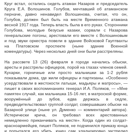
Круг встал, остались сидеть атаман Назаров и председатель
Круга Е.А. Волошинов. Голубов, мечтавший об атаманском
перначе, давно ненавидел Волошинова, считая, что он,
Голубов, должен был быть на месте Временного атамана
весной 1917 года. Теперь власть была в его руках. Сторонники
Голубова, молодые безусые казаки, сорвали с Назарова
генеральские погоны, арестовали его вместе с Волошиновым
и под звуки оркестра повели в здание Войсковой Гауптвахты
на Платовском проспекте (ныне здание Военной
комендатуры). Через несколько дней они были расстреляны.
На рассвете 13 (26) февраля в городе начались обыски,
аресты и расстрелы офицеров, порой на глазах членов семей.
Кухарки, горничные или просто мальчишки за 1-2 рубля
показывали дома, где жили офицеры и партизаны. «Особенно
усердствовали в жестокости латыши, мадьяры и матросы», —
пишет в своих воспоминаниях генерал И.А. Поляков, — «Мне
памятен случай, как мальчишка 15-16 лет, в матроской форме,
вооружённый до зубов, едва держась в седле,
предводительствовал группой солдат, совершавших обыски на
Базарной улице (ныне ул. Думенко — комментарий автора).
Истерически крича, он требовал всех арестованных
немедленно приканчивать на месте». Когда один из солдат-
красноармейцев, пишет Поляков, не подчинился приказу юнца
и попытался его убить, юнец сам хладнокровно застрелил