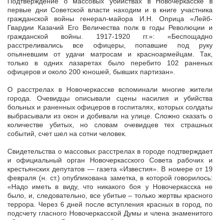
Подтверждение о массовых убийствах в Новочеркасске в
первые дни Советской власти находим и в книге участника
гражданской войны генерал-майора И.Н. Оприца «Лейб-
Гвардии Казачий Его Величества полк в годы Революции и
гражданской войны. 1917-1920 гг.»: «Беспощадно
расстреливались все офицеры, попавшие под руку
опьяневшим от удачи матросам и красноармейцам. Так,
только в одних лазаретах было перебито 102 раненых
офицеров и около 200 юношей, бывших партизан».
О расстрелах в Новочеркасске вспоминали многие жители
города. Очевидцы описывали сцены насилия и убийства
больных и раненных офицеров в госпиталях, которых солдаты
выбрасывали из окон и добивали на улице. Сложно сказать о
количестве убитых, но словам очевидцев тех страшных
событий, счет шел на сотни человек.
Свидетельства о массовых расстрелах в городе подтверждает
и официальный орган Новочеркасского Совета рабочих и
крестьянских депутатов — газета «Известия». В номере от 19
февраля (н. ст.) опубликована заметка, в которой говорилось:
«Надо иметь в виду, что никакого боя у Новочеркасска не
было, и, следовательно, все убитые – только жертвы красного
террора. Через 6 дней после вступления красных в город, по
подсчету гласного Новочеркасской Думы и члена знаменитого