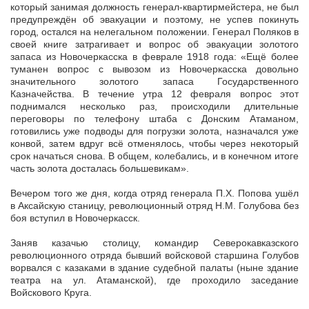
который занимая должность генерал-квартирмейстера, не был
предупреждён об эвакуации и поэтому, не успев покинуть
город, остался на нелегальном положении. Генерал Поляков в
своей книге затрагивает и вопрос об эвакуации золотого
запаса из Новочеркасска в феврале 1918 года: «Ещё более
туманен вопрос с вывозом из Новочеркасска довольно
значительного золотого запаса Государственного
Казначейства. В течение утра 12 февраля вопрос этот
поднимался несколько раз, происходили длительные
переговоры по телефону штаба с Донским Атаманом,
готовились уже подводы для погрузки золота, назначался уже
конвой, затем вдруг всё отменялось, чтобы через некоторый
срок начаться снова. В общем, колебались, и в конечном итоге
часть золота досталась большевикам».
Вечером того же дня, когда отряд генерала П.Х. Попова ушёл
в Аксайскую станицу, революционный отряд Н.М. Голубова без
боя вступил в Новочеркасск.
Заняв казачью столицу, командир Северокавказского
революционного отряда бывший войсковой старшина Голубов
ворвался с казаками в здание судебной палаты (ныне здание
театра на ул. Атаманской), где проходило заседание
Войскового Круга.