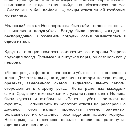
вымершим, и когда сотня, выйдя на Московскую, запела
«Смело мы в бой пойдем…», улицы ответили ей гробовым
молчанием.
Маленький вокзал Новочеркасска был забит толпою военных,
в шинелях и полушубках. Всюду было грязно, холодно и
беспорядочно. В ожидании погрузки сотня разместилась в
одной из зал.
Вдруг на станции началось оживление: со стороны Зверево
подходил поезд. Громыхая и выпуская пары, он остановился у
перрона.
«Чернецовцы с фронта… раненые и убитые…» — понеслось в
толпе. Действительно, на одной из платформ поезда, из-под
брезента, занесенного снегом, виднелись чьи-то сапоги,
отброшенная в сторону рука… Легко раненные выходили
сами. Среди них и конвоиров мы узнали наших кадет. Их лица
были суровы и озабочены. «Ранен… убит… остался на
фронте», — слышались их короткие ответы на расспросы о
друзьях. Потом начали проносить тяжело раненных.
Большинство их оказались тоже кадетами нашего корпуса.
Некоторых, за нехваткою носилок, несли на растянутых
одеялах или шинелях».