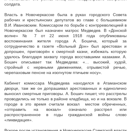
солдата.
Власть в Новочеркасске была в руках городского Совета
рабочих и крестьянских депутатов во главе с большевиком
В.И. Ивановским. Комиссаром по борьбе с контрреволюцией в
Новочеркасске был назначен матрос Медведев. В «Донской
волне» № 7 от 22 июня 1918 года опубликованы
воспоминания жителя города А. Бошича, который за
сотрудничество в газете «Вольный Дон» был арестован и
допрошен, приговорён к смертной казни, избежать которую
удалось благодаря захвату города восставшими казаками. А.
Бошич описывает так Медведева: «… высокий, худой,
стройный с нервными движениями, отрывистой речью,
черепаховым пенсне на изогнутом птичьем носу».
Кабинет комиссара Медведева находился в Атаманском
дворце, там же он допрашивал арестованных и единолично
выносил смертные приговоры. А. Бошич пишет, что расстрелы
проводились не только в районе кладбища, но и на вокзале. В
городе в это время считали вокзал местом обреченных,
«отправить на вокзал» означало расстрел или
распространенное в годы гражданской войны слово
«ликвидация».
Вскоре после установления в Новочеркасске Советской власти