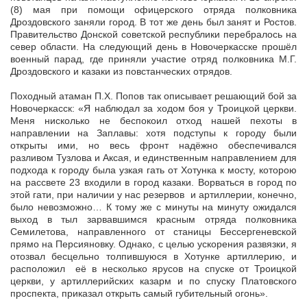
(8) мая при помощи офицерского отряда полковника
Дроздовского заняли город. В тот же день был занят и Ростов.
Правительство Донской советской республики перебралось на
север области. На следующий день в Новочеркасске прошёл
военный парад, где приняли участие отряд полковника М.Г.
Дроздовского и казаки из повстанческих отрядов.
Походный атаман П.Х. Попов так описывает решающий бой за
Новочеркасск: «Я наблюдал за ходом боя у Троицкой церкви.
Меня нисколько не беспокоил отход нашей пехоты в
направлении на Заплавы: хотя подступы к городу были
открыты ими, но весь фронт надёжно обеспечивался
разливом Тузлова и Аксая, и единственным направлением для
подхода к городу была узкая гать от Хотунка к мосту, которою
на рассвете 23 входили в город казаки. Ворваться в город по
этой гати, при наличии у нас резервов и артиллерии, конечно,
было невозможно… К тому же с минуты на минуту ожидался
выход в тыл зарвавшимся красным отряда полковника
Семилетова, направленного от станицы Бессергеневской
прямо на Персияновку. Однако, с целью ускорения развязки, я
отозвал бесцельно толпившуюся в Хотунке артиллерию, и
расположил её в несколько ярусов на спуске от Троицкой
церкви, у артиллерийских казарм и по спуску Платовского
проспекта, приказал открыть самый губительный огонь».