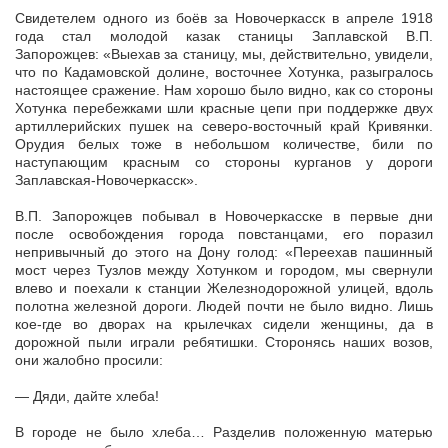
Свидетелем одного из боёв за Новочеркасск в апреле 1918
года стал молодой казак станицы Заплавской В.П.
Запорожцев: «Выехав за станицу, мы, действительно, увидели,
что по Кадамовской долине, восточнее Хотунка, разыгралось
настоящее сражение. Нам хорошо было видно, как со стороны
Хотунка перебежками шли красные цепи при поддержке двух
артиллерийских пушек на северо-восточный край Кривянки.
Орудия белых тоже в небольшом количестве, били по
наступающим красным со стороны курганов у дороги
Заплавская-Новочеркасск».
В.П. Запорожцев побывал в Новочеркасске в первые дни
после освобождения города повстанцами, его поразил
непривычный до этого на Дону голод: «Переехав пашинный
мост через Тузлов между Хотунком и городом, мы свернули
влево и поехали к станции Железнодорожной улицей, вдоль
полотна железной дороги. Людей почти не было видно. Лишь
кое-где во дворах на крылечках сидели женщины, да в
дорожной пыли играли ребятишки. Сторонясь наших возов,
они жалобно просили:
— Дяди, дайте хлеба!
В городе не было хлеба… Разделив положенную матерью