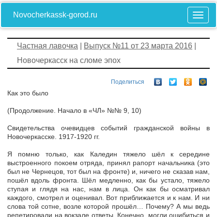
Novocherkassk-gorod.ru
Частная лавочка
|
Выпуск №11 от 23 марта 2016
|
Новочеркасск на сломе эпох
Поделиться
Как это было
(Продолжение. Начало в «ЧЛ» №№ 9, 10)
Свидетельства очевидцев событий гражданской войны в
Новочеркасске. 1917-1920 гг.
Я помню только, как Каледин тяжело шёл к середине
выстроенного покоем отряда, принял рапорт начальника (это
был не Чернецов, тот был на фронте) и, ничего не сказав нам,
пошёл вдоль фронта. Шёл медленно, как бы устало, тяжело
ступая и глядя на нас, нам в лица. Он как бы осматривал
каждого, смотрел и оценивал. Вот приближается и к нам. И ни
слова той сотне, возле которой прошёл… Почему? А мы ведь
репетировали на вокзале ответы. Конечно, могли ошибиться и