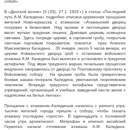
собой».
В «Донской волне» (5 (33), 27.1. 1919 г.) в статье «Последний
путь А.М. Каледина» подробно описана церемония прощания
жителей Новочеркасска с атаманом: «Атаманский дворец
погружен в безмолвие. Над залами и лестницами дворца
висит жуткая траурная тишина. Домовая церковь освещена
свечами. Здесь посреди церкви, в скромном гробу, покрытым
светлым парчовым покрывалом, покоится прах Алексея
Максимовича Каледина… 30 января, около 5 часов вечера, из
церкви Атаманского дворца гроб с останками войскового
атамана А.М. Каледина был вынесен и установлен в траурном
катафалке. Под звуки траурного марша печальная процессия
медленно направилась от дворца по Платовскому проспекту к
Войсковому собору… На крышке гроба была прикреплена
боевая шашка генерала Каледина, увенчанная георгиевским
темляком. Впереди траурного катафалка представители
учреждений, организаций и учебных заведений несли венки с
надписями на белых лентах».
Прощание с атаманом Калединым началось с раннего утра,
тысячи жителей города пришли к собору, чтобы сказать
атаману последнее «прости». В одиннадцать с половиной
часов утра архиепископ Митрофан и епископ аксайский
Гермоген начали отпевание атамана А.М. Каледина.