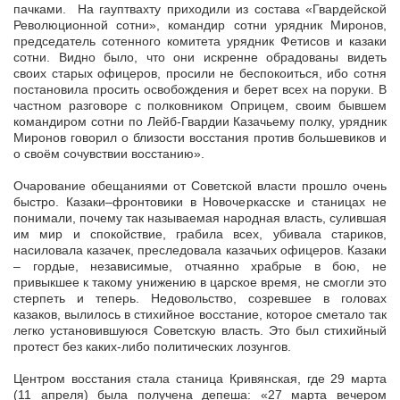
пачками. На гауптвахту приходили из состава «Гвардейской
Революционной сотни», командир сотни урядник Миронов,
председатель сотенного комитета урядник Фетисов и казаки
сотни. Видно было, что они искренне обрадованы видеть
своих старых офицеров, просили не беспокоиться, ибо сотня
постановила просить освобождения и берет всех на поруки. В
частном разговоре с полковником Оприцем, своим бывшем
командиром сотни по Лейб-Гвардии Казачьему полку, урядник
Миронов говорил о близости восстания против большевиков и
о своём сочувствии восстанию».
Очарование обещаниями от Советской власти прошло очень
быстро. Казаки–фронтовики в Новочеркасске и станицах не
понимали, почему так называемая народная власть, сулившая
им мир и спокойствие, грабила всех, убивала стариков,
насиловала казачек, преследовала казачьих офицеров. Казаки
– гордые, независимые, отчаянно храбрые в бою, не
привыкшее к такому унижению в царское время, не смогли это
стерпеть и теперь. Недовольство, созревшее в головах
казаков, вылилось в стихийное восстание, которое сметало так
легко установившуюся Советскую власть. Это был стихийный
протест без каких-либо политических лозунгов.
Центром восстания стала станица Кривянская, где 29 марта
(11 апреля) была получена депеша: «27 марта вечером