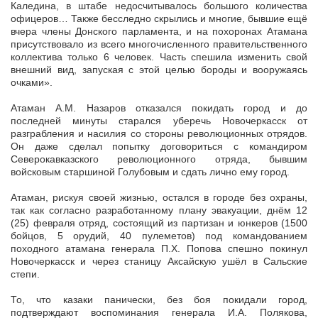
Каледина, в штабе недосчитывалось большого количества
офицеров… Также бесследно скрылись и многие, бывшие ещё
вчера члены Донского парламента, и на похоронах Атамана
присутствовало из всего многочисленного правительственного
коллектива только 6 человек. Часть спешила изменить свой
внешний вид, запуская с этой целью бороды и вооружаясь
очками».
Атаман А.М. Назаров отказался покидать город и до
последней минуты старался уберечь Новочеркасск от
разграбления и насилия со стороны революционных отрядов.
Он даже сделал попытку договориться с командиром
Северокавказского революционного отряда, бывшим
войсковым старшиной Голубовым и сдать лично ему город.
Атаман, рискуя своей жизнью, остался в городе без охраны,
так как согласно разработанному плану эвакуации, днём 12
(25) февраля отряд, состоящий из партизан и юнкеров (1500
бойцов, 5 орудий, 40 пулеметов) под командованием
походного атамана генерала П.Х. Попова спешно покинул
Новочеркасск и через станицу Аксайскую ушёл в Сальские
степи.
То, что казаки панически, без боя покидали город,
подтверждают воспоминания генерала И.А. Полякова,