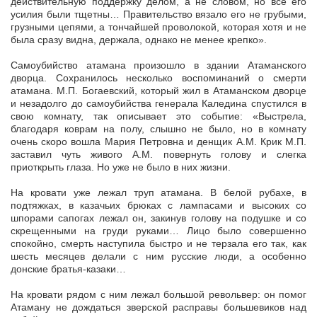
действительную поддержку делом, а не словом, но все его
усилия были тщетны… Правительство вязало его не грубыми,
грузными цепями, а тончайшей проволокой, которая хотя и не
была сразу видна, держала, однако не менее крепко».
Самоубийство атамана произошло в здании Атаманского
дворца. Сохранилось несколько воспоминаний о смерти
атамана. М.П. Богаевский, который жил в Атаманском дворце
и незадолго до самоубийства генерала Каледина спустился в
свою комнату, так описывает это событие: «Выстрела,
благодаря коврам на полу, слышно не было, но в комнату
очень скоро вошла Мария Петровна и денщик А.М. Крик М.П.
заставил чуть живого А.М. повернуть голову и слегка
приоткрыть глаза. Но уже не было в них жизни.
На кровати уже лежал труп атамана. В белой рубахе, в
подтяжках, в казачьих брюках с лампасами и высоких со
шпорами сапогах лежал он, закинув голову на подушке и со
скрещенными на груди руками… Лицо было совершенно
спокойно, смерть наступила быстро и не терзала его так, как
шесть месяцев делали с ним русские люди, а особенно
донские братья-казаки…
На кровати рядом с ним лежал большой револьвер: он помог
Атаману не дождаться зверской расправы большевиков над