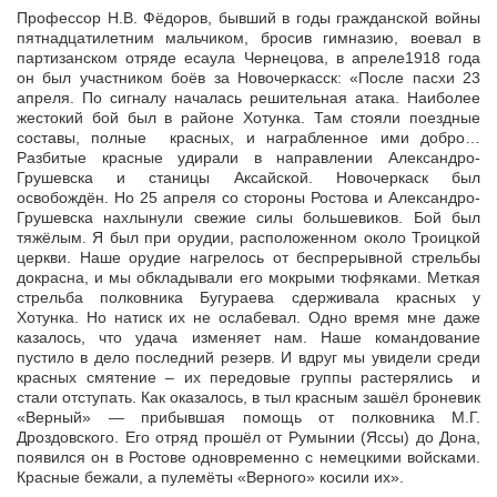
Профессор Н.В. Фёдоров, бывший в годы гражданской войны
пятнадцатилетним мальчиком, бросив гимназию, воевал в
партизанском отряде есаула Чернецова, в апреле1918 года
он был участником боёв за Новочеркасск: «После пасхи 23
апреля. По сигналу началась решительная атака. Наиболее
жестокий бой был в районе Хотунка. Там стояли поездные
составы, полные красных, и награбленное ими добро…
Разбитые красные удирали в направлении Александро-
Грушевска и станицы Аксайской. Новочеркаск был
освобождён. Но 25 апреля со стороны Ростова и Александро-
Грушевска нахлынули свежие силы большевиков. Бой был
тяжёлым. Я был при орудии, расположенном около Троицкой
церкви. Наше орудие нагрелось от беспрерывной стрельбы
докрасна, и мы обкладывали его мокрыми тюфяками. Меткая
стрельба полковника Бугураева сдерживала красных у
Хотунка. Но натиск их не ослабевал. Одно время мне даже
казалось, что удача изменяет нам. Наше командование
пустило в дело последний резерв. И вдруг мы увидели среди
красных смятение – их передовые группы растерялись и
стали отступать. Как оказалось, в тыл красным зашёл броневик
«Верный» — прибывшая помощь от полковника М.Г.
Дроздовского. Его отряд прошёл от Румынии (Яссы) до Дона,
появился он в Ростове одновременно с немецкими войсками.
Красные бежали, а пулемёты «Верного» косили их».