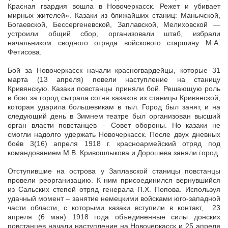
Красная гвардия вошла в Новочеркасск. Режет и убивает
мирных жителей». Казаки из ближайших станиц: Манычской,
Богаевской, Бессергеневской, Заплавской, Мелиховской —
устроили общий сбор, организовали штаб, избрали
начальником сводного отряда войскового старшину М.А.
Фетисова.
Бой за Новочеркасск начали красногвардейцы, которые 31
марта (13 апреля) повели наступление на станицу
Кривянскую. Казаки повстанцы приняли бой. Решающую роль
в бою за город сыграла сотня казаков из станицы Кривянской,
которая ударила большевикам в тыл. Город был занят, и на
следующий день в Зимнем театре был организован высший
орган власти повстанцев – Совет обороны. Но казаки не
смогли надолго удержать Новочеркасск. После двух дневных
боёв 3(16) апреля 1918 г. красноармейский отряд под
командованием М.В. Кривошлыкова и Дорошева заняли город.
Отступившие на острова у Заплавской станицы повстанцы
провели реорганизацию. К ним присоединился вернувшийся
из Сальских степей отряд генерала П.Х. Попова. Используя
удачный момент – занятие немецкими войсками юго-западной
части области, с которыми казаки вступили в контакт, 23
апреля (6 мая) 1918 года объединенные силы донских
повстанцев начали наступление на Новочеркасск и 25 апреля