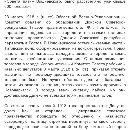
«Совета пяти» Вишневского, было расстреляно уже свыше
600 человек».
23 марта 1918 г. (н. ст.) Областной Военно-Революционный
Комитет объявил об образовании Донской Советской
республики. Главой правительства стал Ф.Г. Подтёлков. Но
нарастание недовольства в городе и в казачьих станицах
заставило правительство Донской Советской республики
переехать в Ростов. В Новочеркасске остались казачьи части и
Титовский полк, сформированный из донских крестьян. Новая
власть тщетно пыталась наладить жизнь в городе: открыть
магазины, хлебопекарни, учреждения. С целью оживления
торговли в городе Исполнительный Комитет Совета рабочих и
казачьих депутатов 3 марта 1918 г. (н. ст.) приказал открыть
магазины, но проблему дефицита товаров это не решило,
товаров не было. Не лучше обстояло дело и с базаром –
казаки из окрестных станиц отказывались возить продукты в
Новочеркасск. В городе ввели систему пайков, но они
доставались далеко не всем жителям, начинался голод.
Советская власть весной 1918 года простояла на Дону не
долго. Как ни старалось центральное советское
правительство проводить по отношению к казачеству
осторожную политику, стремясь перетянуть на свою сторону
середняцкие слои, остро стоящий на Дону земельный вопрос