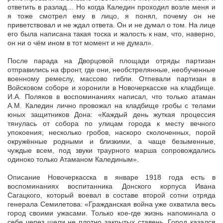
ответить в разлад… Но когда Каледин проходил возле меня и
я тоже смотрел ему в лицо, я понял, почему он не
приветствовал и не ждал ответа. Он и не думал о том. На лице
его была написана такая тоска и жалость к нам, что, наверно,
он ни о чём ином в тот момент и не думал».
После парада на Дворцовой площади отряды партизан
отправились на фронт, где они, необстрелянные, необученные
военному ремеслу, массово гибли. Отпевали партизан в
Войсковом соборе и хоронили в Новочеркасске на кладбище.
И.А. Поляков в воспоминаниях написал, что только атаман
А.М. Каледин лично провожал на кладбище гробы с телами
юных защитников Дона: «Каждый день жуткая процессия
тянулась от собора по улицам города к месту вечного
упокоения; несколько гробов, наскоро сколоченных, порой
окружённые родными и близкими, а чаще безыменные,
чуждые всем, под звуки траурного марша сопровождались
одиноко только Атаманом Калединым».
Описание Новочеркасска в январе 1918 года есть в
воспоминаниях воспитанника Донского корпуса Ивана
Сагацкого, который воевал в составе второй сотни отряда
генерала Семилетова: «Гражданская война уже охватила весь
город своими ужасами. Только кое-где жизнь напоминала о
себе через щели не плотно закрытых ставень. Город казался