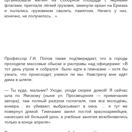
организовали митинг на Соборной площади с чёрными
флагами, пригнали лёгкий грузовик, закинули аркан на Ермака
и пытались грузовиком свалить памятник. Ничего у них,
конечно, не получилось…».
Профессор Г.И. Попов также подтверждает, что в городе
проходили массовые обыски и расправы над офицерами: «В
тот день утром я собрался было идти в гимназию – хотя бы
узнать, что происходит, учимся ли мы. Навстречу мне идёт
дама в шляпе.
— Ты куда, мальчик? Уходи, уходи скорее домой! Я сейчас
шла по Ямскому (ныне ул. Просвещения — примечание
автора), там полный разгром госпиталя, там все молодёжь,
юнкера… их убивают, выбрасывают в окна. … я тут же
повернул домой. Гимназию занял постой красноармейцев,
нанесших ей большой урон, а учебные занятия возобновились
только в конце апреля».