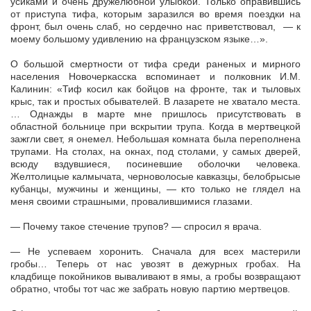
усиками и очень дружелюбной улыбкой. Только оправившись
от приступа тифа, которым заразился во время поездки на
фронт, был очень слаб, но сердечно нас приветствовал, — к
моему большому удивлению на французском языке…».
О большой смертности от тифа среди раненых и мирного
населения Новочеркасска вспоминает и полковник И.М.
Калинин: «Тиф косил как бойцов на фронте, так и тыловых
крыс, так и простых обывателей. В лазарете не хватало места.
… Однажды в марте мне пришлось присутствовать в
областной больнице при вскрытии трупа. Когда в мертвецкой
зажгли свет, я онемел. Небольшая комната была переполнена
трупами. На столах, на окнах, под столами, у самых дверей,
всюду вздувшиеся, посиневшие оболочки человека.
Желтолицые калмычата, черноволосые кавказцы, белобрысые
кубанцы, мужчины и женщины, — кто только не глядел на
меня своими страшными, провалившимися глазами.
— Почему такое стечение трупов? — спросил я врача.
— Не успеваем хоронить. Сначала для всех мастерили
гробы… Теперь от нас увозят в дежурных гробах. На
кладбище покойников вываливают в ямы, а гробы возвращают
обратно, чтобы тот час же забрать новую партию мертвецов.