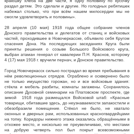
краюшку хлеба на две части, я одну половину по кусочку
раздал детям. Это сделали и другие. Но голодных ребятишек
набежал столько, что при всём нашем милосердии мы не
смогли удовлетворить и половины».
28 апреля (10 мая) 1918 года общее собрание членов
Донского правительства и делегатов от станиц и войсковых
частей, проходившее в Новочеркасске, объявило себя Кругом
спасения Дона. На последующих заседаниях Круга были
приняты решения о созыве Большого Войскового круга,
выбран атаман генерал от кавалерии П.Н. Краснов, которому
4 (17) мая 1918 г. вручили пернач, и Донское правительство.
Город Новочеркасск сильно пострадал во время пребывания в
нём революционных отрядов. Ограблено и осквернено было
не только имущество горожан, но и все войсковые здания:
стёкла и мебель разбиты, комнаты загажены. Сохранилось
описание Духовной семинарии на Платовском проспекте, где
зимой 1918 года размещался Войсковой штаб: «Красные
товарищи, обитавшие здесь, до неузнаваемости запакостили и
обезобразили помещение. Стёкол не было, не хватало
оконных и дверных рам, использованных красногвардейцами
на топку. Коридоры нижнего этажа оказались обращёнными в
отхожее место, и нисколько не преувеличиваю, что местами
на добрую четверть пол был покрыт всевозможными