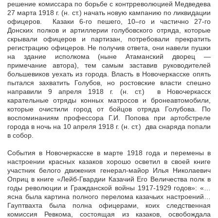
решение комиссара по борьбе с контрреволюцией Медведева
27 марта 1918 г. (н. ст.) начать новую кампанию по ликвидации
офицеров. Казаки 6-го пешего, 10–го и частично 27-го
Донских полков и артиллерии голубовского отряда, которые
скрывали офицеров и партизан, потребовали прекратить
регистрацию офицеров. Не получив ответа, они навели пушки
на здание исполкома (ныне Атаманский дворец —
примечание автора), тем самым заставив руководителей
большевиков уехать из города. Власть в Новочеркасске опять
пытался захватить Голубов, но ростовские власти спешно
направили 9 апреля 1918 г. (н. ст.) в Новочеркасск
карательные отряды конных матросов и бронеавтомобили,
которые очистили город от бойцов отряда Голубова. По
воспоминаниям профессора Г.И. Попова при артобстреле
города в ночь на 10 апреля 1918 г. (н. ст.) два снаряда попали
в собор.
События в Новочеркасске в марте 1918 года и перемены в
настроении красных казаков хорошо осветил в своей книге
участник белого движения генерал-майор Илья Николаевич
Оприц в книге «Лейб-Гвардии Казачий Его Величества полк в
годы революции и Гражданской войны 1917-1929 годов»: «…
ясна была картина полного перелома казачьих настроений…
Гауптвахта была полна офицерами, коих следственная
комиссия Ревкома, состоящая из казаков, освобождала