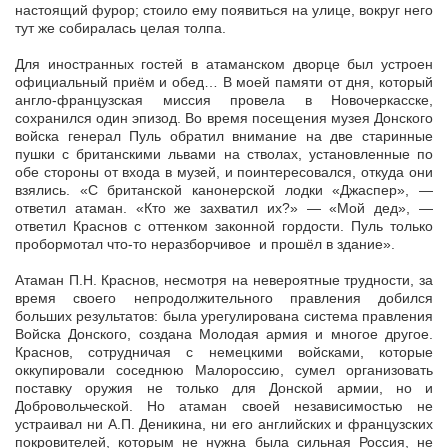
настоящий фурор; стоило ему появиться на улице, вокруг него
тут же собиралась целая толпа.
Для иностранных гостей в атаманском дворце был устроен
официальный приём и обед… В моей памяти от дня, который
англо-французская миссия провела в Новочеркасске,
сохранился один эпизод. Во время посещения музея Донского
войска генерал Пуль обратил внимание на две старинные
пушки с британскими львами на стволах, установленные по
обе стороны от входа в музей, и поинтересовался, откуда они
взялись. «С британской канонерской лодки «Джаспер», —
ответил атаман. «Кто же захватил их?» — «Мой дед», —
ответил Краснов с оттенком законной гордости. Пуль только
пробормотал что-то неразборчивое и прошёл в здание».
Атаман П.Н. Краснов, несмотря на невероятные трудности, за
время своего непродолжительного правления добился
больших результатов: была урегулирована система правления
Войска Донского, создана Молодая армия и многое другое.
Краснов, сотрудничая с немецкими войсками, которые
оккупировали соседнюю Малороссию, сумел организовать
поставку оружия не только для Донской армии, но и
Добровольческой. Но атаман своей независимостью не
устраивал ни А.П. Деникина, ни его английских и французских
покровителей, которым не нужна была сильная Россия, не