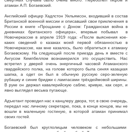
смертных случаев было очень много. Переболел тифом и
атаман А.П. Богаевский.
Английский офицер Хадлстон Уильямсон, входивший в состав
Британской военной миссии и описавший свои приключения в
России в книге «Прощание с Доном: Гражданская война в
дневниках британского офицера», впервые побывал в
Новочеркасске в апреле 1919 года: «После выяснения кое-
каких сведений о казаках моей первой обязанностью в
Новочеркасске, как мне казалось, было обратиться к атаману
Богаевскому. На следующий после приезда день я вместе с
Ангусом Кемпбеллом вознамерился это осуществить. Нас
встретил у дверей очень энергичный часовой Атаманского
гвардейского полка, на голове которого была синяя казацкая
шапка, а одет он был в обычную русскую серо-зеленую
рубашку и синие бриджи с лампасами трёхдюймовой ширины.
В руке он держал кавалерийскую саблю, кривую, как серп, и
явно выглядел весьма пугающе.
Адъютант проводил нас к канцлеру двора, тот, в свою очередь,
передал нас личному секретарю, пока, в конце концов, мы не
вошли в маленькую гостиную, в которой атаман принимал
своих гостей.
Богаевский был круглолицым человеком с небольшими