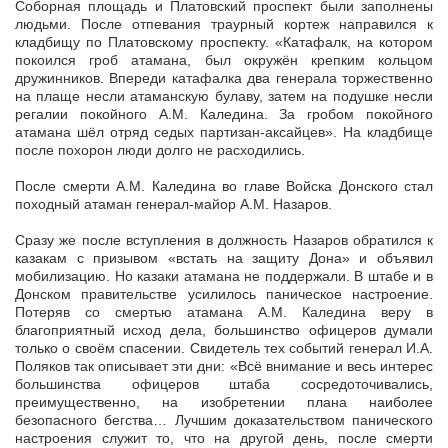
Соборная площадь и Платовский проспект были заполнены
людьми. После отпевания траурный кортеж направился к
кладбищу по Платовскому проспекту. «Катафалк, на котором
покоился гроб атамана, был окружён крепким кольцом
дружинников. Впереди катафалка два генерала торжественно
на плаще несли атаманскую булаву, затем на подушке несли
регалии покойного А.М. Каледина. За гробом покойного
атамана шёл отряд седых партизан-аксайцев». На кладбище
после похорон люди долго не расходились.
После смерти А.М. Каледина во главе Войска Донского стал
походный атаман генерал-майор А.М. Назаров.
Сразу же после вступления в должность Назаров обратился к
казакам с призывом «встать на защиту Дона» и объявил
мобилизацию. Но казаки атамана не поддержали. В штабе и в
Донском правительстве усилилось паническое настроение.
Потеряв со смертью атамана А.М. Каледина веру в
благоприятный исход дела, большинство офицеров думали
только о своём спасении. Свидетель тех событий генерал И.А.
Поляков так описывает эти дни: «Всё внимание и весь интерес
большинства офицеров штаба сосредоточивались,
преимущественно, на изобретении плана наиболее
безопасного бегства… Лучшим доказательством панического
настроения служит то, что на другой день, после смерти