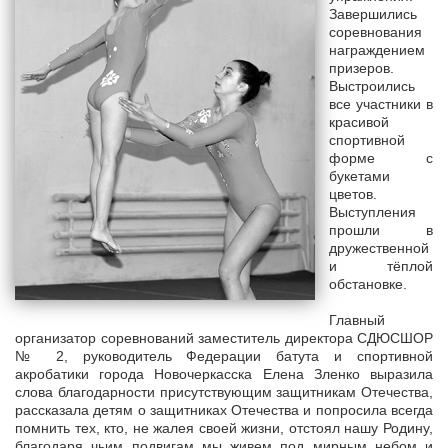
Завершились
соревнования
награждением
призеров.
Выстроились
все участники в
красивой
спортивной
форме с
букетами
цветов.
Выступления
прошли в
дружественной
и тёплой
обстановке.
Главный
организатор соревнований заместитель директора СДЮСШОР
№ 2, руководитель Федерации батута и спортивной
акробатики города Новочеркасска Елена Зленко выразила
слова благодарности присутствующим защитникам Отечества,
рассказала детям о защитниках Отечества и попросила всегда
помнить тех, кто, не жалея своей жизни, отстоял нашу Родину,
благодаря чьим подвигам мы живем под мирным небом и