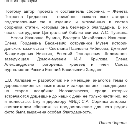
но и их правнуки.
Поэтому автор проекта и составитель сборника – Женета
Петровна Гридасова – поимённо назвала всех авторов
подготовленных ею к изданию и включённых в состав
сборника статей, которым она безмерно благодарна. В их
числе: сотрудники Центральной библиотеки им. А.С. Пушкина
— Нелли Ивановна Бунина, Валерия Михайловна Иваненко,
Елена Гордеевна Басакевич; сотрудники Музея истории
донского казачества – Светлана Павловна Чибисова, Дмитрий
Владимирович Никитин, Евгений Геннадьевич Шеломанов;
заведующая Домом-музеем И.И. Крылова Елена
Александровна Григоренко; краевед и член Союза
журналистов России Евгений Васильевич Халдаев.
Е.В. Халдаев – разработчик не имеющей аналогов темы о
дореволюционных памятниках и захоронениях, находящихся
на старом кладбище Новочеркасска, среди которых
встречаются дошедшие до наших дней не только частично, но
и полностью. Ему и директору МИДК С.А. Сединко автором-
составителем сборника за предоставление для него редких
фото была выражена особая благодарность.
Павел Чернов.