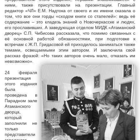
ними, также присутствовали на презентации. Главный
редактор «ЧЛ» Е.М. Надтока от своего и их имени сказала о
том, что все они горды «сходом книги со стапелей»: ведь её
содержание – это кладезь знаний о Новочеркасске и людях,
его прославивших. А заведующая отделом МИДК «Атаманский
дворец» С.П. Чибисова рассказала, что помимо связанных с
её основной работой обязанностями, при подготовке к
встречам с Ж.П. Гридасовой ей приходилось заниматься также
темами, освещаемыми этим автором. И заключила свой
рассказ фразой: «Но таких авторов очень мало, отказать им
невозможно».
24 февраля
презентация
этого издания
была
проведена в
Парадном зале
Атаманского
дворца,
который
заполнили не
только
представители