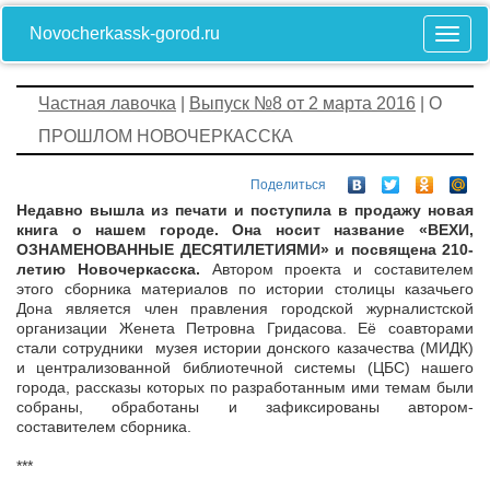
Novocherkassk-gorod.ru
Частная лавочка
|
Выпуск №8 от 2 марта 2016
| О
ПРОШЛОМ НОВОЧЕРКАССКА
Поделиться
Недавно вышла из печати и поступила в продажу новая
книга о нашем городе. Она носит название «ВЕХИ,
ОЗНАМЕНОВАННЫЕ ДЕСЯТИЛЕТИЯМИ» и посвящена 210-
летию Новочеркасска.
Автором проекта и составителем
этого сборника материалов по истории столицы казачьего
Дона является член правления городской журналистской
организации Женета Петровна Гридасова. Её соавторами
стали сотрудники музея истории донского казачества (МИДК)
и централизованной библиотечной системы (ЦБС) нашего
города, рассказы которых по разработанным ими темам были
собраны, обработаны и зафиксированы автором-
составителем сборника.
***