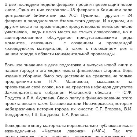
В две последние недели февраля прошли презентации новой
книги. Одна из них состоялась 18 февраля в Каминном зале
центральной библиотеки им. А.С. Пушкина; другая – 24
февраля в парадном зале Атаманского дворца. И в одном, и в
другом месте на презентациях присутствовало немалое число
участников, ведь имело место не только славословие, но и
заинтересованное обсуждение присутствовавшими ряда
моментов, связанных с созданием и пропагандой
краеведческих материалов, а также с положением дел в
нашем городе в области монументальной пропаганды.
Большое значение в деле подготовки и выпуска новой книги о
нашем городе и его людях имела финансовая сторона. Ведь
издание сборника было осуществлено на средства не только
предпринимателя Н.А. Маштакова, сказавшего на
презентации своё слово, но и на средства изфондов депутатов
Законодательного собрания Ростовской области — С.Ф.
Подуста и Л.А. Акулович. Свою лепту в финансирование этого
проекта внесли также бывшие жители Новочеркасска, которым
небезразлична история города их юности: С.Г. Егорова, В.И.
Бондаренко, Т.В. Валдаева, Е.А. Клинова.
Вошедшие в книгу материалы первоначально публиковались в
еженедельнике «Частная лавочка» («ЧЛ»). Так что
представители этого издания, первыми знакомившиеся с