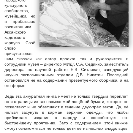
городского
культурного
сообщества,
музейщики, но
и прибывшие
воспитанники
Аксайского
кадетского
корпуса. Своё
слово
присутствовав
шим сказали как автор проекта, так и руководители и
сотрудники музея – директор МИДК С.А. Сединко, заместитель
директора по научной работе Е.В. Ситливая, заведующий
научно экспозиционным отделом Д.В. Никитин. Последний
остановился не на содержании презентуемого сборника, а на
его форме.
Ведь эта аккуратная книга имеет не только твёрдый переплёт,
но и страницы из так называемой лощёной бумаги, которые не
пожелтеют и не обветшают в течение двух-трёх веков. Да, её
нельзя засунуть в карман верхней одежды, что якобы
приближает издание к народу и способствует его
быстрейшему прочтению. Зато с содержанием этой книжки
смогут ознакомиться не только дети её нынешних владельцев,