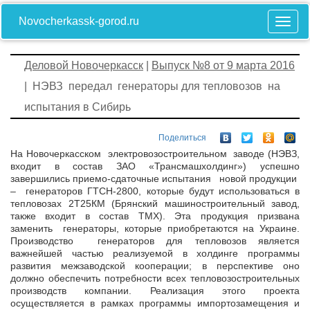
Novocherkassk-gorod.ru
Деловой Новочеркасск
|
Выпуск №8 от 9 марта 2016
| НЭВЗ передал генераторы для тепловозов на
испытания в Сибирь
Поделиться
На Новочеркасском электровозостроительном заводе (НЭВЗ,
входит в состав ЗАО «Трансмашхолдинг») успешно
завершились приемо-сдаточные испытания новой продукции
– генераторов ГТСН-2800, которые будут использоваться в
тепловозах 2Т25КМ (Брянский машиностроительный завод,
также входит в состав ТМХ). Эта продукция призвана
заменить генераторы, которые приобретаются на Украине.
Производство генераторов для тепловозов является
важнейшей частью реализуемой в холдинге программы
развития межзаводской кооперации; в перспективе оно
должно обеспечить потребности всех тепловозостроительных
производств компании. Реализация этого проекта
осуществляется в рамках программы импортозамещения и