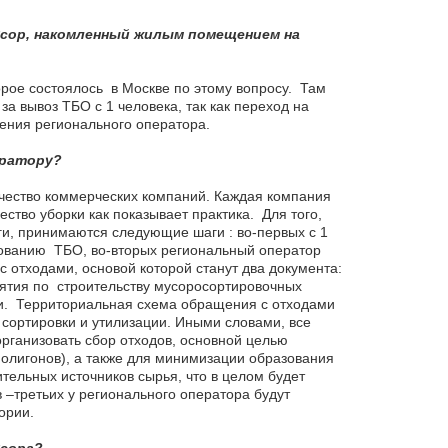
мусор, накомленный жилым помещением на
орое состоялось в Москве по этому вопросу. Там
а вывоз ТБО с 1 человека, так как переход на
ения регионального оператора.
ератору?
чество коммерческих компаний. Каждая компания
ство уборки как показывает практика. Для того,
ги, принимаются следующие шаги : во-первых с 1
рованию ТБО, во-вторых региональный оператор
 отходами, основой которой станут два документа:
ятия по строительству мусоросортировочных
ми. Территориальная схема обращения с отходами
 сортировки и утилизации. Иными словами, все
организовать сбор отходов, основной целью
полигонов), а также для минимизации образования
тельных источников сырья, что в целом будет
в –третьих у регионального оператора будут
ории.