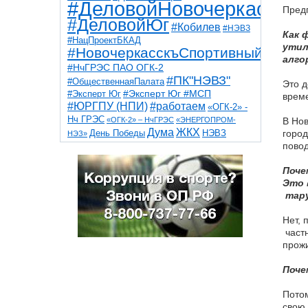
#ДеловойНовочеркасск
Предп
#ДеловойЮг
#Кобилев
#НЭВЗ
Как 
#НацПроектБКАД
утил
#НовочеркасскъСпортивный
алго
#НчГРЭС ПАО ОГК-2
#ПК"НЭВЗ"
#ОбщественнаяПалата
Это д
#Эксперт Юг
#Эксперт Юг #МСП
време
#ЮРГПУ (НПИ)
#работаем
«ОГК-2» -
Нч ГРЭС
«ОГК-2» – НчГРЭС
«ЭНЕРГОПРОМ-
В Нов
Дума
ЖКХ
НЭВЗ
город
День Победы
НЭЗ»
ТНТ
НчГРЭС
пово
Победа
Собор
ТПП
благоустройство
ветераны
выборы
дети
Поче
дороги
казаки
коррупция
космос
Это 
парк
общественная палата
пожар
роща
тару
спорт
художники
театр
транспорт
Нет, 
частн
прожи
Поче
Потом
свою 