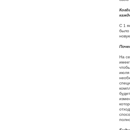
Когд
кажд
С 1 я
было 
новую
Поче
На се
имеет
чтобы
июля 
необх
специ
компл
будет
измен
котор
отход
спосо
полно