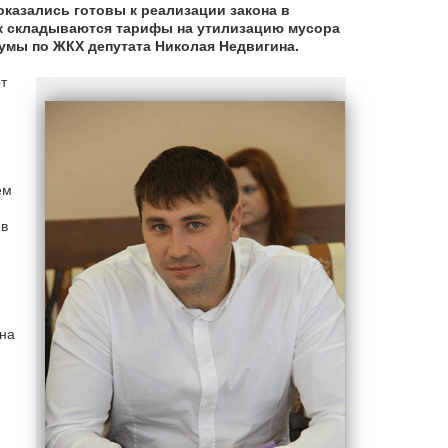
 оказались готовы к реализации закона в
 как складываются тарифы на утилизацию мусора
умы по ЖКХ депутата Николая Недвигина.
т
рем
 в
 на