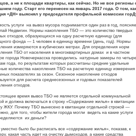
цов, а не к площади квартиры, как сейчас. Но не все регионы
шнем году. Старт его перенесен на январь 2017 года. О том,
дня «ДН» выяснял у председателя профильной комиссии горД
ость услуги на вывоз мусора поднимается один раз в год, поясняе
лай Недвигин. Нормы накопления ТБО — это количество твердых
ых отходов, образующихся на одну расчетную единицу (для
ного фонда — 1 человек в единицу времени (день, год). Нормы
ления измеряются в кубических метрах. Для определения норм
ления ТБО от населения в многоквартирных домах и в частном
ре города Новочеркасска проводились натурные замеры по четы
ам года, по результатам которых рассчитаны средние удельные
ные количества накопления ТБО на расчетную единицу измерения
ных показателях за сезон. Сезонное накопление отходов
ьзуется для расчета среднесезонных и годовых показателей
ления отходов.
стоящее время вывоз ТБО не является отдельной коммунальной
ой и должна включаться в строку «Содержание жилья» в квитанции
у ЖКУ. Почему ТБО вынесено в квитанции отдельной строкой —
жно, для того, чтобы жители города могли видеть на какие услуги
ределяются их деньги?
 уместно было бы расписать все «содержание жилья», показав, к
ру, какая часть идет на очистку дымоходов, а какие средства