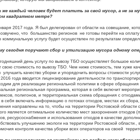
а же каждый человек будет платить за свой мусор, а не за 
ом квадратном метре?
нваря 2017 года. Я был делегирован от области на совещание, кот
озвучено, что большинство регионов не готовы перейти на оплату з
 коммунальную услугу будет осуществлен по результатам определ
му сегодня поручают сбор и утилизацию мусора одному оп
годняшний день услугу по вывозу ТБО осуществляет большое коли
 свою стоимость по вывозу ТБО. Чем ниже стоимость, тем хуже каче
 улучшить качество уборки и упорядочить вопросы стоимости услу
2016 года вводится лицензирование деятельности по транспорти
одим для реализации региональной политики в сфере обращения с
альная региональная программа, которая в себя включит меропри
ексов, полигонов, и территориальная схема обращения с отхода
 в себя включать информацию о потоках отходов, местах их сбора,
ения направлены на то, чтобы на территории Ростовской области 
ого является оптимальное количество мест захоронения отходов (
ов, ресурсоснабжения и использования отходов в качестве дополни
бствовать улучшению экологи на территории Ростовской области., 
мочия контроля качества уборки всех операторов на своей террит