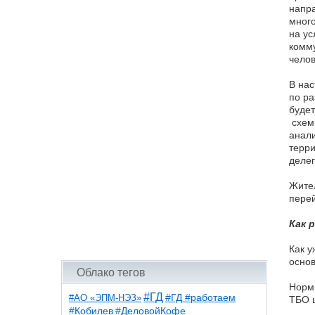
напра
много
на ус
комму
челов
В нас
по ра
будет
схемы
анали
терри
делег
Жител
перей
Как 
Как у
основ
Облако тегов
Нормы
#ГД
#АО «ЭПМ-НЭЗ»
#ГД #работаем
ТБО ц
#ДеловойКофе
#Кобилев