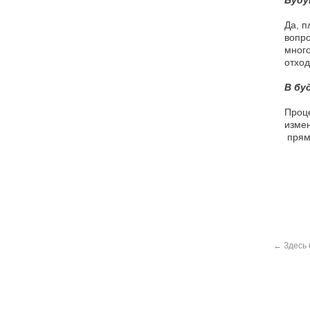
Буду
Да, п
вопро
много
отход
В бу
Проце
измен
прям
←
Здесь 