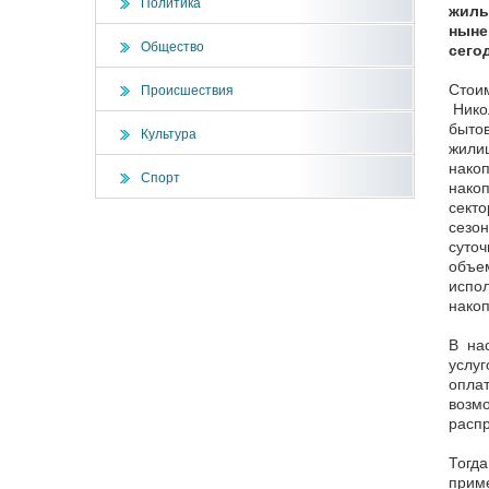
Политика
жиль
ныне
Общество
сего
Стоим
Происшествия
Нико
бытов
Культура
жилищ
накоп
Спорт
накоп
секто
сезон
суточ
объем
испол
накоп
В на
услуг
оплат
возмо
расп
Тогда
приме