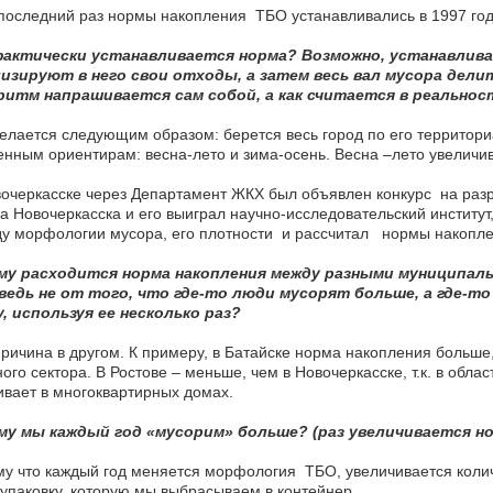
оследний раз нормы накопления ТБО устанавливались в 1997 году
фактически устанавливается норма? Возможно, устанавлив
изируют в него свои отходы, а затем весь вал мусора дели
ритм напрашивается сам собой, а как считается в реальнос
елается следующим образом: берется весь город по его территор
нным ориентирам: весна-лето и зима-осень. Весна –лето увеличив
очеркасске через Департамент ЖКХ был объявлен конкурс на разр
а Новочеркасска и его выиграл научно-исследовательский институ
ду морфологии мусора, его плотности и рассчитал нормы накопл
му расходится норма накопления между разными муниципаль
ведь не от того, что где-то люди мусорят больше, а где-
, используя ее несколько раз?
причина в другом. К примеру, в Батайске норма накопления больше,
ого сектора. В Ростове – меньше, чем в Новочеркасске, т.к. в обл
вает в многоквартирных домах.
му мы каждый год «мусорим» больше? (раз увеличивается но
у что каждый год меняется морфология ТБО, увеличивается коли
упаковку, которую мы выбрасываем в контейнер.