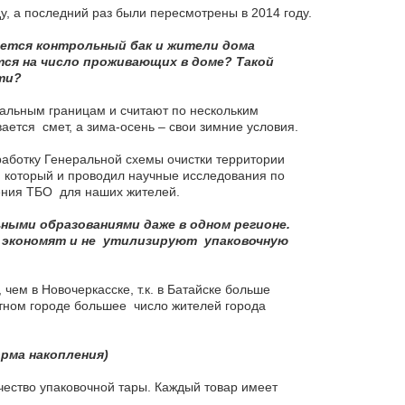
, а последний раз были пересмотрены в 2014 году.
ается контрольный бак и жители дома
тся на
число проживающих в доме? Такой
ти?
иальным границам и считают по нескольким
ается смет, а зима-осень – свои зимние условия.
аботку Генеральной схемы очистки территории
т, который и проводил научные исследования по
ения ТБО для наших жителей.
ными образованиями даже в одном регионе.
то экономят и не утилизируют упаковочную
 чем в Новочеркасске, т.к. в Батайске больше
астном городе большее число жителей города
рма накопления)
чество упаковочной тары. Каждый товар имеет