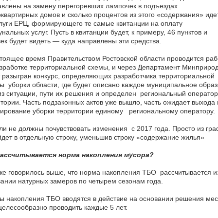
влены на замену перегоревших лампочек в подъездах
квартирных домов и сколько процентов из этого «содержания» иде
луги ЕРЦ, формирующего те самые квитанции на оплату
нальных услуг. Пусть в квитанции будет, к примеру, 46 пунктов и
ек будет видеть — куда направлены эти средства.
тоящее время Правительством Ростовской области проводится раб
зработке территориальной схемы, и через Департамент Минприро
 разыгран конкурс, определяющих разработчика территориальной
 уборки области, где будет описано каждое муниципальное образ
з ситуации, пути их решения и определен региональный оператор,
тории. Часть подзаконных актов уже вышло, часть ожидает выхода 
ирование уборки территории единому региональному оператору.
и не должны почувствовать изменения с 2017 года. Просто из гр
дет в отдельную строку, уменьшив строку «содержание жилья»
рассчитывается норма накопления мусора?
же говорилось выше, что норма накопления ТБО рассчитывается и
ании натурных замеров по четырем сезонам года.
 накопления ТБО вводятся в действие на основании решения мес
елесообразно проводить каждые 5 лет.