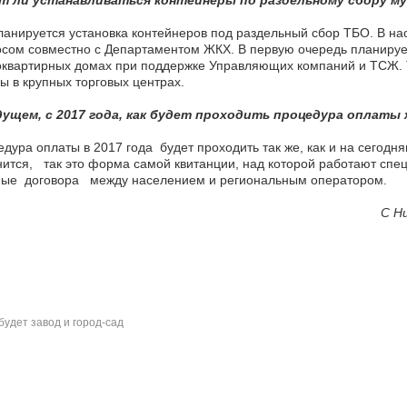
т ли устанавливаться контейнеры по раздельному сбору м
ланируется установка контейнеров под раздельный сбор ТБО. В н
сом совместно с Департаментом ЖКХ. В первую очередь планируе
квартирных домах при поддержке Управляющих компаний и ТСЖ. Т
ы в крупных торговых центрах.
дущем, с 2017 года, как будет проходить процедура оплаты
дура оплаты в 2017 года будет проходить так же, как и на сегодн
ится, так это форма самой квитанции, над которой работают спе
ые договора между населением и региональным оператором.
С Н
будет завод и город-сад