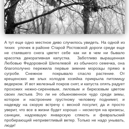
А тут еще одно местное диво случилось увидеть. На одной из
тихих улочек в районе Старой Ростовской дороги среди еще
не стаявшего снега цветет себе как ни в чем ни бывало
красотка декоративная капустка. Заботливо выращенная
Любовью Федоровной Шепелевой из обычного семечка, она
благополучно пережила первые зимние морозцы прямо в
сугробе. Снежное покрывало спасло растение. От
крещенских же злых холодов хозяйка прикрыла питомицу
ведерком. И вот железный покров снят, и капуста опять радует
прохожих нежно-сиреневым, лиловым и бирюзовым цветом
своих листьев. Это ли не обыкновенное чудо среди зимы,
которое и настроение грустному человеку поднимет, и
надежду на скорую встречу с весной посулит, да и просто
уверит, что все в жизни будет хорошо – несмотря на кризисы,
санкции, надоевшую январскую слякоть и февральский
пробирающий неприветливый ветер. Только не надо унывать,
люди!