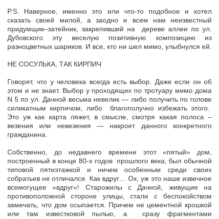
P.S. Наверное, именно это или что-то подобное и хотел
сказать своей милой, а заодно и всем нам неизвестный
придумщик–затейник, закрепивший на дереве аллеи по ул.
Дубовского эту веселую позитивную композицию из
разноцветных шариков. И все, кто ни шел мимо, улыбнулся ей.
НЕ СОСУЛЬКА, ТАК КИРПИЧ
Говорят, что у человека всегда есть выбор. Даже если он об
этом и не знает. Выбор у проходящих по тротуару мимо дома
N 5 по ул. Дачной весьма невелик — либо получить по голове
силикатным кирпичом, либо благополучно избежать этого.
Это уж как карта ляжет, в смысле, смотря какая полоса –
везения или невезения — накроет данного конкретного
гражданина.
Собственно, до недавнего времени этот «пятый» дом,
построенный в конце 80-х годов прошлого века, был обычной
типовой пятиэтажкой и ничем особенным среди своих
собратьев не отличался. Как вдруг… Ох, уж это наше извечное
всемогущее «вдруг»! Старожилы с Дачной, живущие на
противоположной стороне улицы, стали с беспокойством
замечать, что дом осыпается. Причем не цементной крошкой
или там известковой пылью, а сразу фрагментами