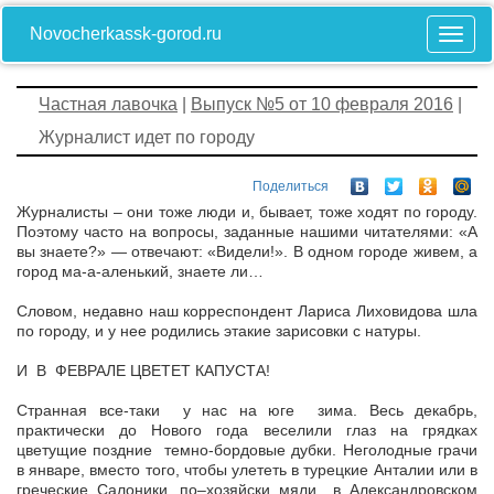
Novocherkassk-gorod.ru
Частная лавочка
|
Выпуск №5 от 10 февраля 2016
|
Журналист идет по городу
Поделиться
Журналисты – они тоже люди и, бывает, тоже ходят по городу.
Поэтому часто на вопросы, заданные нашими читателями: «А
вы знаете?» — отвечают: «Видели!». В одном городе живем, а
город ма-а-аленький, знаете ли…
Словом, недавно наш корреспондент Лариса Лиховидова шла
по городу, и у нее родились этакие зарисовки с натуры.
И В ФЕВРАЛЕ ЦВЕТЕТ КАПУСТА!
Странная все-таки у нас на юге зима. Весь декабрь,
практически до Нового года веселили глаз на грядках
цветущие поздние темно-бордовые дубки. Неголодные грачи
в январе, вместо того, чтобы улететь в турецкие Анталии или в
греческие Салоники, по–хозяйски мяли в Александровском