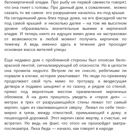
белокирпичной кладки. Про рыбу не первой свежести говорят,
что она гниет с головы. Про данный дом, к сожалению, можно
сказать то же самое: его разрушение началось из–под крыши.
На сегодняшний день близ торца дома, на его фасадной части
под самой крышей и несколько далее – на том же высотном
уровне образовались значительные выемки в кирпичной
кладке. И теперь никто из идущих мимо дома не застрахован
от возможности в любой момент получить кирпичом по
темечку. А ведь именно здесь в течение дня проходит
основная масса жителей улицы.
Еще недавно дом с проблемной стороны был опоясан бело-
красной лентой, сигнализирующей об опасности. Но в целости
она прожила недолго. Ветром ли ее снесло, ребятишки ли
порвали в клочки, история умалчивает. Но люди по-прежнему
продолжают свой путь мимо по тротуару, а вездесущая
детвора и подавно шныряет и по газону, и рядом со стеной,
прямо под вероятным местом приземления кирпичных
обломков. А на днях пришлось увидеть и «героя дня» —
метрах в трех от разрушающейся стены лежал тот самый
кирпич, один из сваливающихся сверху. Лежал он себе тихо–
мирно в грязи, между отмосткой, примыкающей к дому, и
пешеходной дорожкой. Этот кирпич свою жертву, к счастью, не
встретил. Но ведь не факт, что этого не произойдет завтра-
послезавтра. Лиха беда — начало, как говорят в народе.