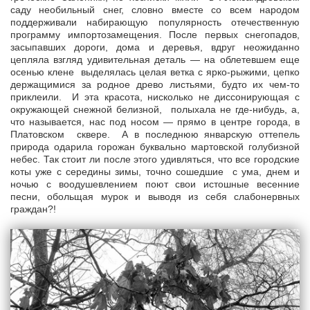
саду необильный снег, словно вместе со всем народом
поддерживали набирающую популярность отечественную
программу импортозамещения. После первых снегопадов,
засыпавших дороги, дома и деревья, вдруг неожиданно
цепляла взгляд удивительная деталь — на облетевшем еще
осенью клене выделялась целая ветка с ярко-рыжими, цепко
держащимися за родное древо листьями, будто их чем-то
приклеили. И эта красота, нисколько не диссонирующая с
окружающей снежной белизной, полыхала не где-нибудь, а,
что называется, нас под носом — прямо в центре города, в
Платовском сквере. А в последнюю январскую оттепель
природа одарила горожан буквально мартовской голубизной
небес. Так стоит ли после этого удивляться, что все городские
коты уже с середины зимы, точно сошедшие с ума, днем и
ночью с воодушевлением поют свои истошные весенние
песни, обольщая мурок и выводя из себя слабонервных
граждан?!