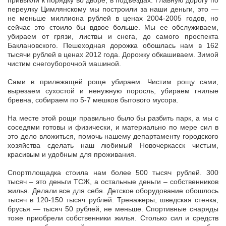
привыкли к порядку во дворе, в подъездах. Главную дорогу по
переулку Цимлянскому мы построили за наши деньги, это —
не меньше миллиона рублей в ценах 2004-2005 годов, но
сейчас это стоило бы вдвое больше. Мы ее обслуживаем,
убираем от грязи, листвы и снега, до самого проспекта
Баклановского. Пешеходная дорожка обошлась нам в 162
тысячи рублей в ценах 2012 года. Дорожку обкашиваем. Зимой
чистим снегоуборочной машиной.
Сами в прилежащей роще убираем. Чистим рощу сами,
вырезаем сухостой и ненужную поросль, убираем гнилые
бревна, собираем по 5-7 мешков бытового мусора.
На месте этой рощи правильно было бы разбить парк, а мы с
соседями готовы и физически, и материально по мере сил в
это дело вложиться, помочь нашему департаменту городского
хозяйства сделать наш любимый Новочеркасск чистым,
красивым и удобным для проживания.
Спортплощадка стоила нам более 500 тысяч рублей. 300
тысяч – это деньги ТСЖ, а остальные деньги – собственников
жилья. Делали все для себя. Детское оборудование обошлось
тысяч в 120-150 тысяч рублей. Тренажеры, шведская стенка,
брусья — тысяч 50 рублей, не меньше. Спортивные снаряды
тоже приобрели собственники жилья. Столько сил и средств