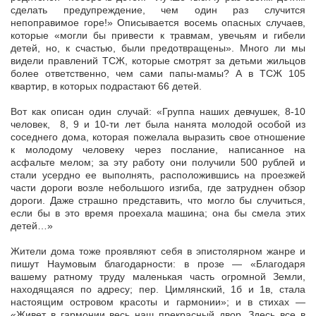
сделать предупреждение, чем один раз случится
непоправимое горе!» Описывается восемь опасных случаев,
которые «могли бы привести к травмам, увечьям и гибели
детей, но, к счастью, были предотвращены». Много ли мы
видели правлений ТСЖ, которые смотрят за детьми жильцов
более ответственно, чем сами папы-мамы? А в ТСЖ 105
квартир, в которых подрастают 66 детей.
Вот как описан один случай: «Группа наших девчушек, 8-10
человек, 8, 9 и 10-ти лет была нанята молодой особой из
соседнего дома, которая пожелала выразить свое отношение
к молодому человеку через послание, написанное на
асфальте мелом; за эту работу они получили 500 рублей и
стали усердно ее выполнять, расположившись на проезжей
части дороги возле небольшого изгиба, где затруднен обзор
дороги. Даже страшно представить, что могло бы случиться,
если бы в это время проехала машина; она бы смела этих
детей…»
Жители дома тоже проявляют себя в эпистолярном жанре и
пишут Наумовым благодарности: в прозе — «Благодаря
вашему ратному труду маленькая часть огромной Земли,
находящаяся по адресу; пер. Цимлянский, 1б и 1в, стала
настоящим островом красоты и гармонии»; и в стихах —
«Живет в гармонии весь наш прекрасный двор. Здесь все в