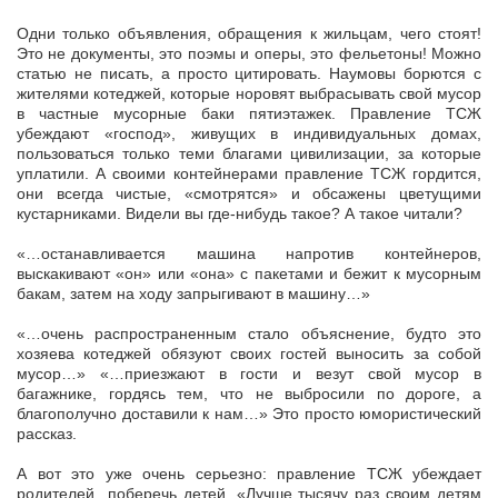
Одни только объявления, обращения к жильцам, чего стоят!
Это не документы, это поэмы и оперы, это фельетоны! Можно
статью не писать, а просто цитировать. Наумовы борются с
жителями котеджей, которые норовят выбрасывать свой мусор
в частные мусорные баки пятиэтажек. Правление ТСЖ
убеждают «господ», живущих в индивидуальных домах,
пользоваться только теми благами цивилизации, за которые
уплатили. А своими контейнерами правление ТСЖ гордится,
они всегда чистые, «смотрятся» и обсажены цветущими
кустарниками. Видели вы где-нибудь такое? А такое читали?
«…останавливается машина напротив контейнеров,
выскакивают «он» или «она» с пакетами и бежит к мусорным
бакам, затем на ходу запрыгивают в машину…»
«…очень распространенным стало объяснение, будто это
хозяева котеджей обязуют своих гостей выносить за собой
мусор…» «…приезжают в гости и везут свой мусор в
багажнике, гордясь тем, что не выбросили по дороге, а
благополучно доставили к нам…» Это просто юмористический
рассказ.
А вот это уже очень серьезно: правление ТСЖ убеждает
родителей поберечь детей. «Лучше тысячу раз своим детям