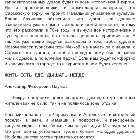
запроектированных домов будет снесен исторический курган.
Но и проектировщики, и архитекторы заверили, что
Сарматскую горку не тронут. Начальник управления культуры
Елена Архипова объяснила, что курган как древнее
захоронение уже не имеет археологической ценности, потому
что его раскопали в 70-е годы и вынули все исторические и
культурные ценности, но осталась ценность туристическая. А
так как уже давно ведутся разговоры о том, чтобы сделать
Новочеркасск туристической Меккой, не начать ли с начала, с
Сарматского кургана, и чтобы проход к нему был не мимо
жилых домов, а по аллейке парка? Если нам будет комфортно
и красиво жить в городе, то и туристам в нем будет хорошо.
ЖИТЬ ЕСТЬ ГДЕ, ДЫШАТЬ НЕГДЕ
Александр Федорович Наумов:
— Вокруг настроили целые кварталы домов, но у окрестных
жителей как не было, так и не появилось зоны отдыха.
Весь микрорайон — и Черемушки, и Автовокзал, и котеджный
поселок, и дети, и мамаши, и подростки, и пенсионеры
тянутся сюда, к нам, больше им некуда идти. Мы ругаем тех,
кто рвет цветы, устраивает туалет, ломает молодые деревья.
Но большинство гостей трепетно относятся.