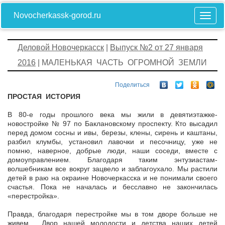
Novocherkassk-gorod.ru
Деловой Новочеркасск
|
Выпуск №2 от 27 января
2016
| МАЛЕНЬКАЯ ЧАСТЬ ОГРОМНОЙ ЗЕМЛИ
Поделиться
ПРОСТАЯ ИСТОРИЯ
В 80-е годы прошлого века мы жили в девятиэтажке-
новостройке № 97 по Баклановскому проспекту. Кто высадил
перед домом сосны и ивы, березы, клены, сирень и каштаны,
разбил клумбы, установил лавочки и песочницу, уже не
помню, наверное, добрые люди, наши соседи, вместе с
домоуправлением. Благодаря таким энтузиастам-
волшебникам все вокруг зацвело и заблагоухало. Мы растили
детей в раю на окраине Новочеркасска и не понимали своего
счастья. Пока не началась и бесславно не закончилась
«перестройка».
Правда, благодаря перестройке мы в том дворе больше не
живем. Двор нашей молодости и детства наших детей