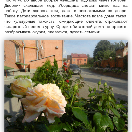
прогулку. Во дворе добрая женщина подкармливает голубей.
Дворник скалывает лед. Уборщица спешит мимо нас на
работу. Дети здороваются, даже с незнакомыми во дворе.
Такое патриархальное воспитание. Чистота возле дома такая,
что культурные таксисты, ожидающие клиента, стряхивают
сигаретный пепел в урну. Среди обитателей дома не принято
разбрасывать окурки, плеваться, лузгать семечки.