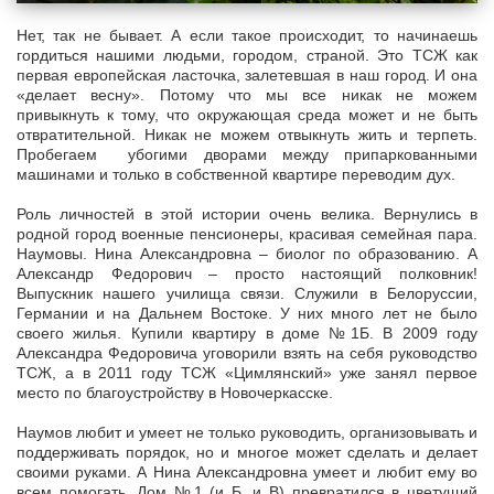
Нет, так не бывает. А если такое происходит, то начинаешь
гордиться нашими людьми, городом, страной. Это ТСЖ как
первая европейская ласточка, залетевшая в наш город. И она
«делает весну». Потому что мы все никак не можем
привыкнуть к тому, что окружающая среда может и не быть
отвратительной. Никак не можем отвыкнуть жить и терпеть.
Пробегаем убогими дворами между припаркованными
машинами и только в собственной квартире переводим дух.
Роль личностей в этой истории очень велика. Вернулись в
родной город военные пенсионеры, красивая семейная пара.
Наумовы. Нина Александровна – биолог по образованию. А
Александр Федорович – просто настоящий полковник!
Выпускник нашего училища связи. Служили в Белоруссии,
Германии и на Дальнем Востоке. У них много лет не было
своего жилья. Купили квартиру в доме №1Б. В 2009 году
Александра Федоровича уговорили взять на себя руководство
ТСЖ, а в 2011 году ТСЖ «Цимлянский» уже занял первое
место по благоустройству в Новочеркасске.
Наумов любит и умеет не только руководить, организовывать и
поддерживать порядок, но и многое может сделать и делает
своими руками. А Нина Александровна умеет и любит ему во
всем помогать. Дом №1 (и Б, и В) превратился в цветущий