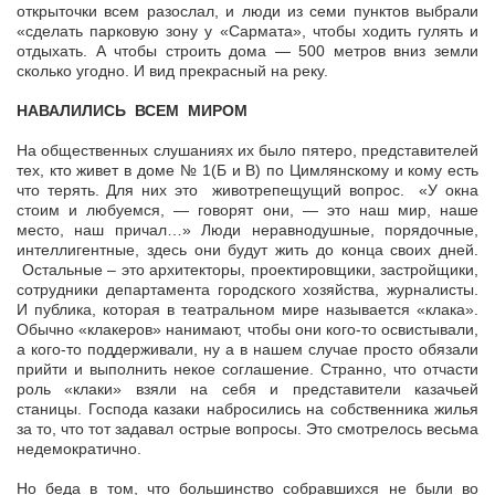
открыточки всем разослал, и люди из семи пунктов выбрали
«сделать парковую зону у «Сармата», чтобы ходить гулять и
отдыхать. А чтобы строить дома — 500 метров вниз земли
сколько угодно. И вид прекрасный на реку.
НАВАЛИЛИСЬ ВСЕМ МИРОМ
На общественных слушаниях их было пятеро, представителей
тех, кто живет в доме № 1(Б и В) по Цимлянскому и кому есть
что терять. Для них это животрепещущий вопрос. «У окна
стоим и любуемся, — говорят они, — это наш мир, наше
место, наш причал…» Люди неравнодушные, порядочные,
интеллигентные, здесь они будут жить до конца своих дней.
Остальные – это архитекторы, проектировщики, застройщики,
сотрудники департамента городского хозяйства, журналисты.
И публика, которая в театральном мире называется «клака».
Обычно «клакеров» нанимают, чтобы они кого-то освистывали,
а кого-то поддерживали, ну а в нашем случае просто обязали
прийти и выполнить некое соглашение. Странно, что отчасти
роль «клаки» взяли на себя и представители казачьей
станицы. Господа казаки набросились на собственника жилья
за то, что тот задавал острые вопросы. Это смотрелось весьма
недемократично.
Но беда в том, что большинство собравшихся не были во