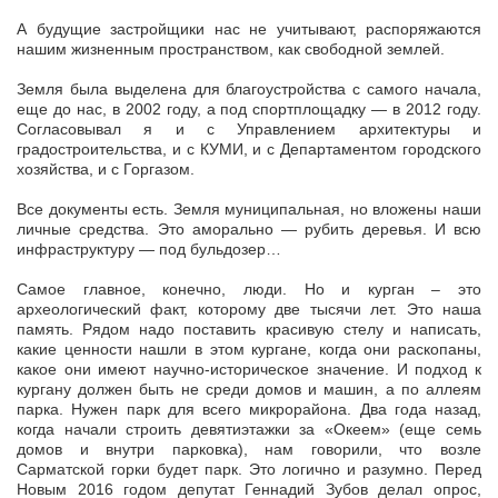
А будущие застройщики нас не учитывают, распоряжаются
нашим жизненным пространством, как свободной землей.
Земля была выделена для благоустройства с самого начала,
еще до нас, в 2002 году, а под спортплощадку — в 2012 году.
Согласовывал я и с Управлением архитектуры и
градостроительства, и с КУМИ, и с Департаментом городского
хозяйства, и с Горгазом.
Все документы есть. Земля муниципальная, но вложены наши
личные средства. Это аморально — рубить деревья. И всю
инфраструктуру — под бульдозер…
Самое главное, конечно, люди. Но и курган – это
археологический факт, которому две тысячи лет. Это наша
память. Рядом надо поставить красивую стелу и написать,
какие ценности нашли в этом кургане, когда они раскопаны,
какое они имеют научно-историческое значение. И подход к
кургану должен быть не среди домов и машин, а по аллеям
парка. Нужен парк для всего микрорайона. Два года назад,
когда начали строить девятиэтажки за «Океем» (еще семь
домов и внутри парковка), нам говорили, что возле
Сарматской горки будет парк. Это логично и разумно. Перед
Новым 2016 годом депутат Геннадий Зубов делал опрос,