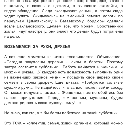
вложено в благоустройство дорожки к спортплощадке, в забор
и калитку, в вазоны с цветами, в выносные скамейки, в
видеонаблюдение. Люди вкладывают деньги, а потом сюда
ходят гулять. Скидывались на ямочный ремонт дороги по
переулкам Цимлянскому и Багаевскому, бордюры сделали
возле Баклановского. Делаем все, что можем. Собственники
жилья идут навстречу, они знают, что деньги будут потрачены
на дело.
ВОЗЬМЕМСЯ ЗА РУКИ, ДРУЗЬЯ
А вот еще моменты из жизни товарищества. Объявление:
«Сегодня закуплены деревья – липы и березы. Поэтому
завтра состоится субботник….Работа найдется и женским, и
мужским рукам….У каждого есть возможность выполнить один
из важнейших законов жизни – посадить свое дерево своей
семьей в своем дворе». Еще цитата: «Требуются сильные
мужские руки….Не надейтесь, что за вас может выйти сосед.
Он может подумать так же. …Женщины, нам не обойтись без
вашего присутствия. Перед кем же мы, мужчины, будем
демонстрировать свою мужскую силу!…»
Не знаю, как кто, а я бы бегом побежала на такой субботник!
Это ТСЖ – коллектив, семья, живой организм, который можно