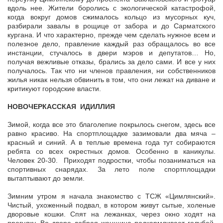
вдоль нее. Жители боролись с экологической катастрофой,
когда вокруг домов сжималось кольцо из мусорных куч,
разбирали завалы в рощице от забора и до Сарматского
кургана. И что характерно, прежде чем сделать нужное всем и
полезное дело, правление каждый раз обращалось во все
инстанции, стучалось в двери мэров и депутатов… Но,
получая вежливые отказы, брались за дело сами. И все у них
получалось. Так что ни членов правления, ни собственников
жилья никак нельзя обвинить в том, что они лежат на диване и
критикуют городские власти.
НОВОЧЕРКАССКАЯ ИДИЛЛИЯ
Зимой, когда все это благолепие покрылось снегом, здесь все
равно красиво. На спортплощадке зазимовали два мяча –
красный и синий. А в теплые времена года тут собираются
ребята со всех окрестных домов. Особенно в каникулы.
Человек 20-30. Приходят подростки, чтобы позаниматься на
спортивных снарядах. За лето поле спортплощадки
вытаптывают до земли.
Зимним утром я начала знакомство с ТСЖ «Цимлянский».
Чистый, ухоженный подвал, в котором живут сытые, холеные
дворовые кошки. Спят на лежанках, через окно ходят на