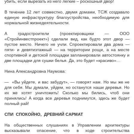
убить, если вырезать из него легкие – роскошный двор!
В течение 12 лет совместно, двумя домами, ТСЖ создавало
единую инфраструктуру благоустройства, необходимую для
нормальной жизнедеятельности.
А градостроители (проектировщики — ООО
«Стройинвестпроект») сделали вид, как будто этот двор —
пустое место. Ничего не учли. Спроектировали два дома —
пяти- и девятиэтажный — на территории рощи, а на месте
спортивной и детской площадки запланировали автостоянку и
две площадки для сушки белья. Да, это будет «красиво»…
Нина Александровна Наумова:
— «Вы уйдете, и вас забудут», — говорят нам. Но мы же не
для себя. Мы думали, уйдем, но останутся наши деревья. Но
их же хотят уничтожить! Сколько мы бились, чтоб они
принялись! А когда все деревья поднимутся, здесь же будет
полный рай!
СПИ СПОКОЙНО, ДРЕВНИЙ САРМАТ
На общественных слушаниях в Управлении архитектуры
высказывали опасение, что в ходе строительства