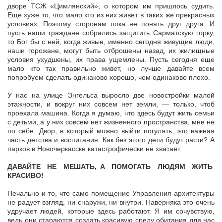
дворе ТСЖ «Цимлянский», о котором им пришлось судить.
Еще хуже то, что мало кто из них живет в таких же прекрасных
условиях. Поэтому сторонам пока не понять друг друга. И
пусть наши граждане собрались защитить Сарматскую горку,
то Бог бы с ней, когда живые, именно сегодня живущие люди,
наши горожане, могут быть отброшены назад, их жилищные
условия ухудшены, их права ущемлены. Пусть сегодня еще
мало кто так правильно живет, но лучше давайте всем
попробуем сделать одинаково хорошо, чем одинаково плохо.
У нас на улице Энгельса выросло две новостройки малой
этажности, и вокруг них совсем нет земли, — только, чтоб
проехала машина. Когда я думаю, что здесь будут жить семьи
с детьми, а у них совсем нет жизненного пространства, мне не
по себе. Двор, в который можно выйти погулять, это важная
часть детства и воспитания. Как без этого дети будут расти? А
парков в Новочеркасске катастрофически не хватает.
ДАВАЙТЕ НЕ МЕШАТЬ, А ПОМОГАТЬ ЛЮДЯМ ЖИТЬ
КРАСИВО!
Печально и то, что само помещение Управления архитектуры
не радует взгляд, ни снаружи, ни внутри. Наверняка это очень
удручает людей, которые здесь работают. Я им сочувствую,
ведь они стараются создать красивую среду обитания для нас