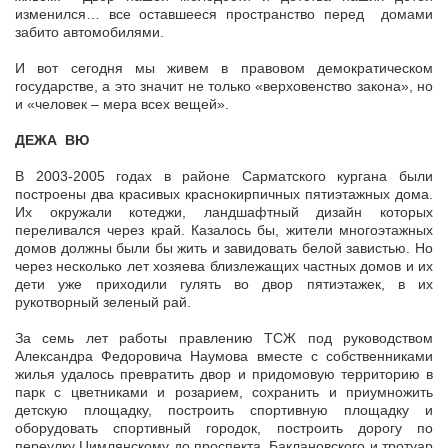
изменился… все оставшееся пространство перед домами
забито автомобилями.
И вот сегодня мы живем в правовом демократическом
государстве, а это значит не только «верховенство закона», но
и «человек – мера всех вещей».
ДЕЖА ВЮ
В 2003-2005 годах в районе Сарматского кургана были
построены два красивых краснокирпичных пятиэтажных дома.
Их окружали котеджи, ландшафтный дизайн которых
переливался через край. Казалось бы, жители многоэтажных
домов должны были бы жить и завидовать белой завистью. Но
через несколько лет хозяева близлежащих частных домов и их
дети уже приходили гулять во двор пятиэтажек, в их
рукотворный зеленый рай.
За семь лет работы правлению ТСЖ под руководством
Александра Федоровича Наумова вместе с собственниками
жилья удалось превратить двор и придомовую территорию в
парк с цветниками и розарием, сохранить и приумножить
детскую площадку, построить спортивную площадку и
оборудовать спортивный городок, построить дорогу по
переулку Цимлянскому до проспекта Баклановского и тротуар