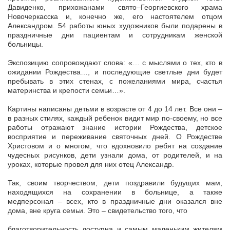
Давиденко, прихожанами свято–Георгиевского храма
Новочеркасска и, конечно же, его настоятелем отцом
Александром. 54 работы юных художников были подарены в
праздничные дни пациентам и сотрудникам женской
больницы.
Экспозицию сопровождают слова: «… с мыслями о тех, кто в
ожидании Рождества…, и последующие светлые дни будет
пребывать в этих стенах, с пожеланиями мира, счастья
материнства и крепости семьи…».
Картины написаны детьми в возрасте от 4 до 14 лет. Все они –
в разных стилях, каждый ребенок видит мир по-своему, но все
работы отражают знание истории Рождества, детское
восприятие и переживание святочных дней. О Рождестве
Христовом и о многом, что вдохновило ребят на создание
чудесных рисунков, дети узнали дома, от родителей, и на
уроках, которые провел для них отец Александр.
Так, своим творчеством, дети поздравили будущих мам,
находящихся на сохранении в больнице, а также
медперсонал – всех, кто в праздничные дни оказался вне
дома, вне круга семьи. Это – свидетельство того, что
благотворительность доступна и самым маленьким жителям