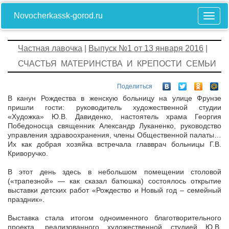
Novocherkassk-gorod.ru
Частная лавочка
|
Выпуск №1 от 13 января 2016
|
СЧАСТЬЯ МАТЕРИНСТВА И КРЕПОСТИ СЕМЬИ
Поделиться
В канун Рождества в женскую больницу на улице Фрунзе
пришли гости: руководитель художественной студии
«Художка» Ю.В. Давиденко, настоятель храма Георгия
Победоносца священник Александр Луканенко, руководство
управления здравоохранения, члены Общественной палаты…
Их как добрая хозяйка встречала главврач больницы Г.В.
Криворучко.
В этот день здесь в небольшом помещении столовой
(«трапезной» — как сказал батюшка) состоялось открытие
выставки детских работ «Рождество и Новый год – семейный
праздник».
Выставка стала итогом одноименного благотворительного
проекта, реализованного художественной студией Ю.В.